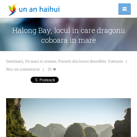
Halong Bay, locul in care dragonii
coboara in mare
Destinatii
,
Pe mari si oceane
,
Povesti din locuri deosebite
,
Vietnam
Nici un comentariu
19