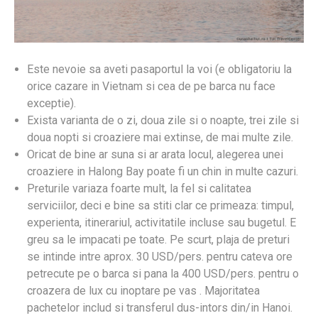
Este nevoie sa aveti pasaportul la voi (e obligatoriu la
orice cazare in Vietnam si cea de pe barca nu face
exceptie).
Exista varianta de o zi, doua zile si o noapte, trei zile si
doua nopti si croaziere mai extinse, de mai multe zile.
Oricat de bine ar suna si ar arata locul, alegerea unei
croaziere in Halong Bay poate fi un chin in multe cazuri.
Preturile variaza foarte mult, la fel si calitatea
serviciilor, deci e bine sa stiti clar ce primeaza: timpul,
experienta, itinerariul, activitatile incluse sau bugetul. E
greu sa le impacati pe toate. Pe scurt, plaja de preturi
se intinde intre aprox. 30 USD/pers. pentru cateva ore
petrecute pe o barca si pana la 400 USD/pers. pentru o
croazera de lux cu inoptare pe vas . Majoritatea
pachetelor includ si transferul dus-intors din/in Hanoi.