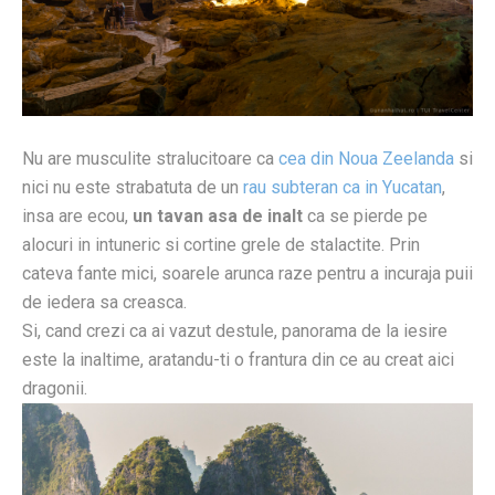
Nu are musculite stralucitoare ca
cea din Noua Zeelanda
si
nici nu este strabatuta de un
rau subteran ca in Yucatan
,
insa are ecou,
un tavan asa de inalt
ca se pierde pe
alocuri in intuneric si cortine grele de stalactite. Prin
cateva fante mici, soarele arunca raze pentru a incuraja puii
de iedera sa creasca.
Si, cand crezi ca ai vazut destule, panorama de la iesire
este la inaltime, aratandu-ti o frantura din ce au creat aici
dragonii.