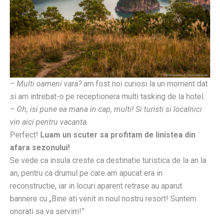
– Multi oameni vara?
am fost noi curiosi la un moment dat
si am intrebat-o pe receptionera multi tasking de la hotel.
– Oh, isi pune ea mana in cap, multi! Si turisti si localnici
vin aici pentru vacanta.
Perfect!
Luam un scuter sa profitam de linistea din
afara sezonului!
Se vede ca insula creste ca destinatie turistica de la an la
an, pentru ca drumul pe care am apucat era in
reconstructie, iar in locuri aparent retrase au aparut
bannere cu „Bine ati venit in noul nostru resort! Suntem
onorati sa va servim!”