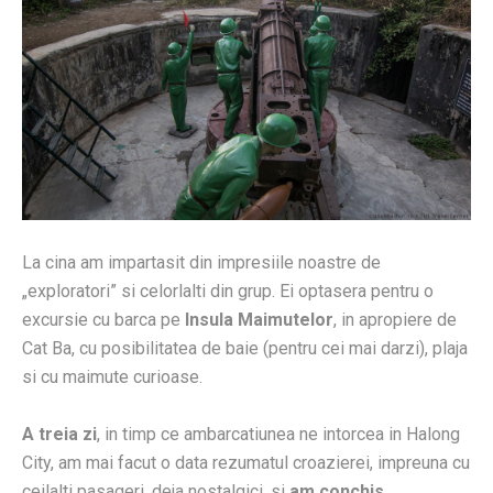
La cina am impartasit din impresiile noastre de
„exploratori” si celorlalti din grup. Ei optasera pentru o
excursie cu barca pe
Insula Maimutelor
, in apropiere de
Cat Ba, cu posibilitatea de baie (pentru cei mai darzi), plaja
si cu maimute curioase.
A treia zi
, in timp ce ambarcatiunea ne intorcea in Halong
City, am mai facut o data rezumatul croazierei, impreuna cu
ceilalti pasageri, deja nostalgici, si
am conchis