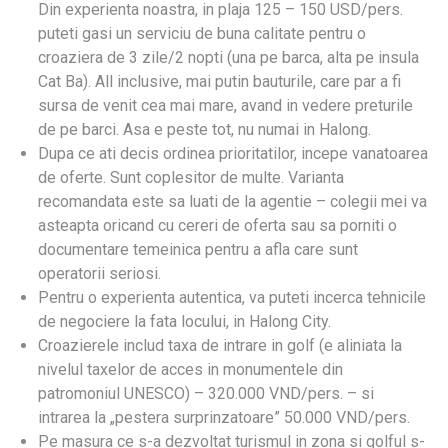
Din experienta noastra, in plaja 125 – 150 USD/pers.
puteti gasi un serviciu de buna calitate pentru o
croaziera de 3 zile/2 nopti (una pe barca, alta pe insula
Cat Ba). All inclusive, mai putin bauturile, care par a fi
sursa de venit cea mai mare, avand in vedere preturile
de pe barci. Asa e peste tot, nu numai in Halong.
Dupa ce ati decis ordinea prioritatilor, incepe vanatoarea
de oferte. Sunt coplesitor de multe. Varianta
recomandata este sa luati de la agentie – colegii mei va
asteapta oricand cu cereri de oferta sau sa porniti o
documentare temeinica pentru a afla care sunt
operatorii seriosi.
Pentru o experienta autentica, va puteti incerca tehnicile
de negociere la fata locului, in Halong City.
Croazierele includ taxa de intrare in golf (e aliniata la
nivelul taxelor de acces in monumentele din
patromoniul UNESCO) – 320.000 VND/pers. – si
intrarea la „pestera surprinzatoare” 50.000 VND/pers.
Pe masura ce s-a dezvoltat turismul in zona si golful s-