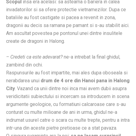
Scopul
insa era acelasi: sa astearna o bariera in calea
invadatorilor si sa ofere protectie vietnamezilor. Dupa ce
bataliile au fost castigate si pacea a revenit in zona,
dragonii au decis sa ramana pe pamant si s-au stabilit aici.
Am ascultat povestea pe pontonul unei dintre insulitele
create de dragoni in Halong.
– Credeti ca este adevarat?
ne-a intrebat la final ghidul,
zambind din ochi.
Raspunsurile au fost impartite, mai ales dupa oboseala si
nerabdarea unui
drum de 4 ore din Hanoi pana in Halong
City
. Vazand ca unii dintre noi inca mai avem dubii asupra
veridicitatii subiectului si incercam sa introducem in scena
argumente geologice, cu formatiuni calcaroase care s-au
conturat cu multe milioane de ani in urma, ghidul ne-a
indrumat usurel catre o scara cu multe trepte, pentru a intra
intr-una din aceste pietre pretioase ce a stat pavaza.
O singura rugaminte are la noi:
sa ne lasam surprinsi!