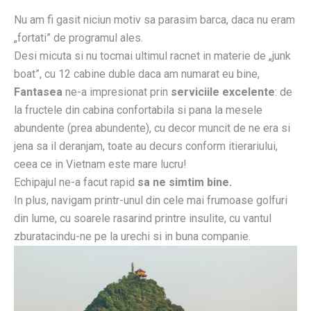
Nu am fi gasit niciun motiv sa parasim barca, daca nu eram
„fortati” de programul ales.
Desi micuta si nu tocmai ultimul racnet in materie de „junk
boat”, cu 12 cabine duble daca am numarat eu bine,
Fantasea
ne-a impresionat prin
serviciile excelente
: de
la fructele din cabina confortabila si pana la mesele
abundente (prea abundente), cu decor muncit de ne era si
jena sa il deranjam, toate au decurs conform itierariului,
ceea ce in Vietnam este mare lucru!
Echipajul ne-a facut rapid
sa ne simtim bine.
In plus, navigam printr-unul din cele mai frumoase golfuri
din lume, cu soarele rasarind printre insulite, cu vantul
zburatacindu-ne pe la urechi si in buna companie.