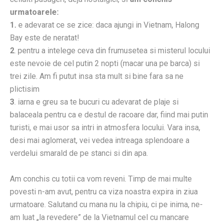
urmatoarele:
1.
e adevarat ce se zice: daca ajungi in Vietnam, Halong
Bay este de neratat!
2
. pentru a intelege ceva din frumusetea si misterul locului
este nevoie de cel putin 2 nopti (macar una pe barca) si
trei zile. Am fi putut insa sta mult si bine fara sa ne
plictisim
3
. iarna e greu sa te bucuri cu adevarat de plaje si
balaceala pentru ca e destul de racoare dar, fiind mai putin
turisti, e mai usor sa intri in atmosfera locului. Vara insa,
desi mai aglomerat, vei vedea intreaga splendoare a
verdelui smarald de pe stanci si din apa.
Am conchis cu totii ca vom reveni. Timp de mai multe
povesti n-am avut, pentru ca viza noastra expira in ziua
urmatoare. Salutand cu mana nu la chipiu, ci pe inima, ne-
am luat „la revedere” de la Vietnamul cel cu mancare