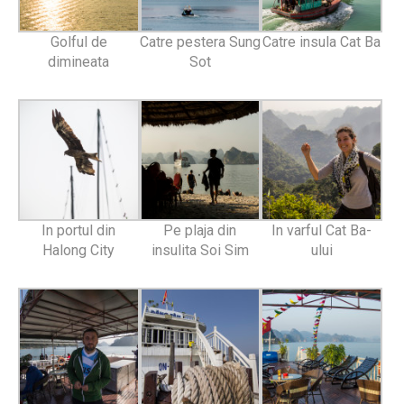
Golful de
Catre pestera Sung
Catre insula Cat Ba
dimineata
Sot
In portul din
Pe plaja din
In varful Cat Ba-
Halong City
insulita Soi Sim
ului