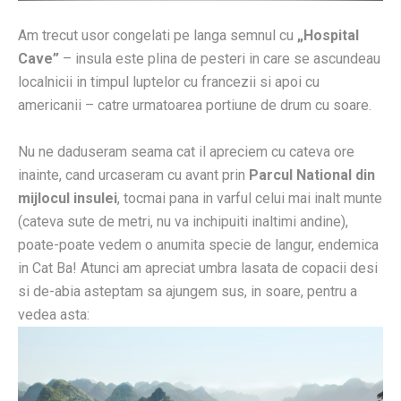
Am trecut usor congelati pe langa semnul cu
„Hospital
Cave”
– insula este plina de pesteri in care se ascundeau
localnicii in timpul luptelor cu francezii si apoi cu
americanii – catre urmatoarea portiune de drum cu soare.
Nu ne daduseram seama cat il apreciem cu cateva ore
inainte, cand urcaseram cu avant prin
Parcul National din
mijlocul insulei
, tocmai pana in varful celui mai inalt munte
(cateva sute de metri, nu va inchipuiti inaltimi andine),
poate-poate vedem o anumita specie de langur, endemica
in Cat Ba! Atunci am apreciat umbra lasata de copacii desi
si de-abia asteptam sa ajungem sus, in soare, pentru a
vedea asta: