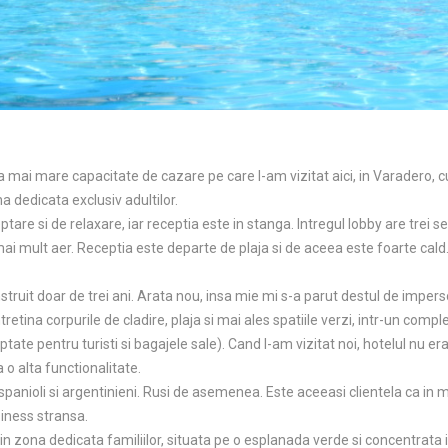
a mai mare capacitate de cazare pe care l-am vizitat aici, in Varadero, 
na dedicata exclusiv adultilor.
ptare si de relaxare, iar receptia este in stanga. Intregul lobby are trei 
mai mult aer. Receptia este departe de plaja si de aceea este foarte cald.
.
truit doar de trei ani. Arata nou, insa mie mi s-a parut destul de imper
tina corpurile de cladire, plaja si mai ales spatiile verzi, intr-un comple
ptate pentru turisti si bagajele sale). Cand l-am vizitat noi, hotelul nu era
a o alta functionalitate.
spanioli si argentinieni. Rusi de asemenea. Este aceeasi clientela ca in ma
usiness stransa.
in zona dedicata familiilor, situata pe o esplanada verde si concentrata in