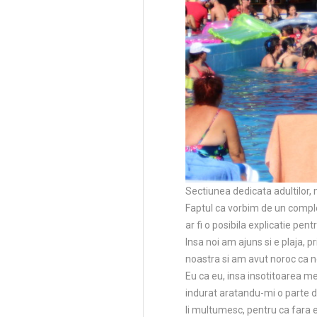
Sectiunea dedicata adultilor, m
Faptul ca vorbim de un comple
ar fi o posibila explicatie pent
Insa noi am ajuns si e plaja, 
noastra si am avut noroc ca 
Eu ca eu, insa insotitoarea m
indurat aratandu-mi o parte d
Ii multumesc, pentru ca fara