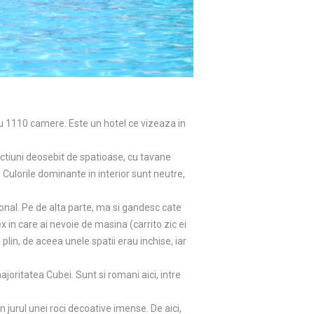
cu 1110 camere. Este un hotel ce vizeaza in
sectiuni deosebit de spatioase, cu tavane
 Culorile dominante in interior sunt neutre,
sonal. Pe de alta parte, ma si gandesc cate
x in care ai nevoie de masina (carrito zic ei
 plin, de aceea unele spatii erau inchise, iar
joritatea Cubei. Sunt si romani aici, intre
 jurul unei roci decoative imense. De aici,