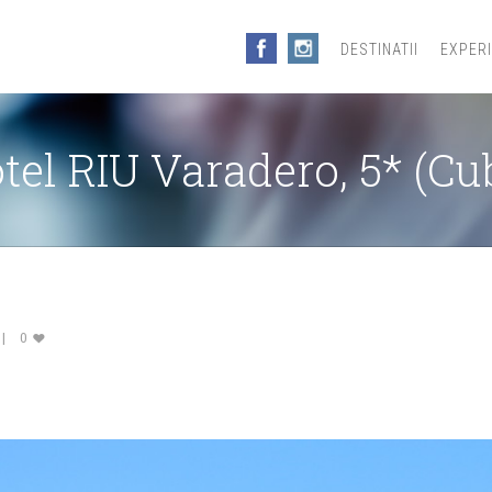
DESTINATII
EXPER
tel RIU Varadero, 5* (Cu
0