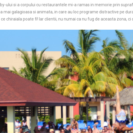
bby-ului si a corpului cu restaurantele mi-a ramas in memorie prin suprafat
mai galagioasa si animata, in care au loc programe distractive pe durata in
 ce chiraiala poate fi! Iar clientii, nu numai ca nu fug de aceasta zona, c