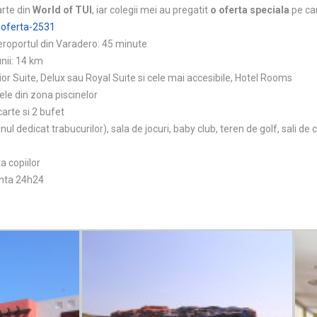
arte din
World of TUI
, iar colegii mei au pregatit
o oferta speciala
pe car
-
oferta-2531
aeroportul din Varadero: 45 minute
unii: 14 km
or Suite, Delux sau Royal Suite si cele mai accesibile, Hotel Rooms
cele din zona piscinelor
carte si 2 bufet
unul dedicat trabucurilor), sala de jocuri, baby club, teren de golf, sali de 
a copiilor
tenta 24h24