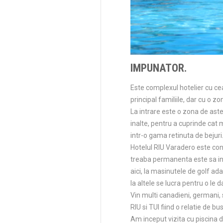
IMPUNATOR.
Este complexul hotelier cu ce
principal familiile, dar cu o zo
La intrare este o zona de aste
inalte, pentru a cuprinde cat 
intr-o gama retinuta de bejuri
Hotelul RIU Varadero este cons
treaba permanenta este sa intre
aici, la masinutele de golf ada
la altele se lucra pentru o le d
Vin multi canadieni, germani, 
RIU si TUI fiind o relatie de b
Am inceput vizita cu piscina d