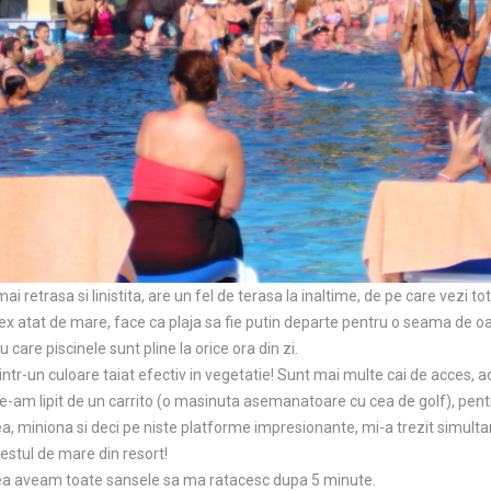
ai retrasa si linistita, are un fel de terasa la inaltime, de pe care vezi to
x atat de mare, face ca plaja sa fie putin departe pentru o seama de oas
ru care piscinele sunt pline la orice ora din zi.
printr-un culoare taiat efectiv in vegetatie! Sunt mai multe cai de acces,
ne-am lipit de un carrito (o masinuta asemanatoare cu cea de golf), pe
ea, miniona si deci pe niste platforme impresionante, mi-a trezit simult
estul de mare din resort!
 ea aveam toate sansele sa ma ratacesc dupa 5 minute.