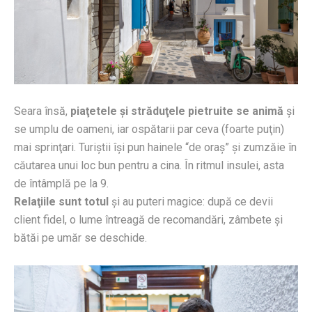
Seara însă,
piaţetele şi străduţele pietruite se animă
şi
se umplu de oameni, iar ospătarii par ceva (foarte puţin)
mai sprinţari. Turiştii îşi pun hainele “de oraş” şi zumzăie în
căutarea unui loc bun pentru a cina. În ritmul insulei, asta
de întâmplă pe la 9.
Relaţiile sunt totul
şi au puteri magice: după ce devii
client fidel, o lume întreagă de recomandări, zâmbete şi
bătăi pe umăr se deschide.