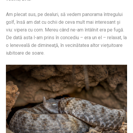
Am plecat sus, pe dealuri, să vedem panorama întregului
golf, însă am dat cu ochii de ceva mult mai interesant şi
viu: vipera cu corn. Mereu când ne-am întâlnit era pe fugă.
De dată asta l-am prins în concediu – era un el – relaxat, la
o leneveală de dimineaţă, în vecinătatea altor viețuitoare
iubitoare de soare.