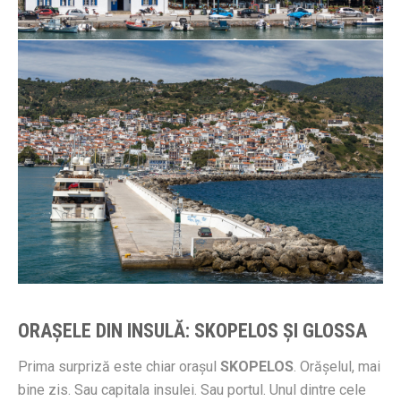
ORAŞELE DIN INSULĂ: SKOPELOS ŞI GLOSSA
Prima surpriză este chiar oraşul
SKOPELOS
. Orăşelul, mai
bine zis. Sau capitala insulei. Sau portul. Unul dintre cele