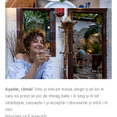
Aşadar, rămâi
! Vino şi stai pe insula, alege-ţi un loc în
care să prinzi un pic de cheag, bate-i în lung şi în lat
străduţele, cunoaşte-i şi acceptă-i obiceiurile şi intră-i în
ritm.
Răsplata va fi înzecită!