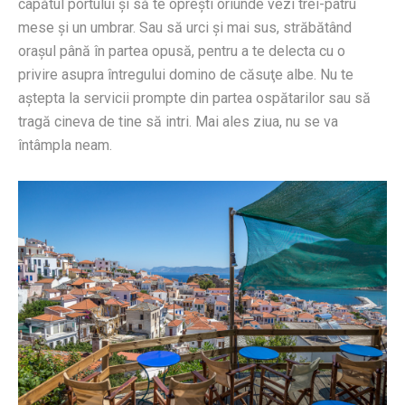
capătul portului şi să te oprești oriunde vezi trei-patru
mese şi un umbrar. Sau să urci şi mai sus, străbătând
oraşul până în partea opusă, pentru a te delecta cu o
privire asupra întregului domino de căsuţe albe. Nu te
aştepta la servicii prompte din partea ospătarilor sau să
tragă cineva de tine să intri. Mai ales ziua, nu se va
întâmpla neam.