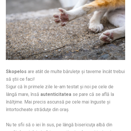
Skopelos
are atât de multe băruleţe şi taverne încât trebui
să ştii ce faci!
Sigur că în primele zile le-am testat şi noi pe cele de
lângă mare, însă
autenticitatea
se pare că se află la
înălţime. Mai precis ascunsă pe cele mai înguste şi
întortocheate străduţe din oraş.
Nu te sfii să o iei în sus, pe lângă bisericuţa albă din