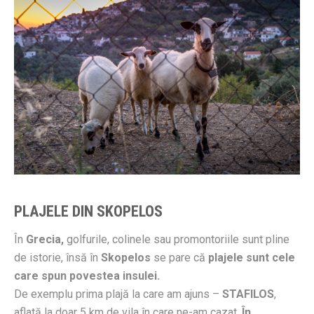
PLAJELE DIN SKOPELOS
În
Grecia,
golfurile, colinele sau promontoriile sunt pline
de istorie, însă în
Skopelos
se pare că
plajele sunt cele
care spun povestea insulei.
De exemplu prima plajă la care am ajuns –
STAFILOS
,
aflată la doar 5 km de vila în care ne-am cazat.
În