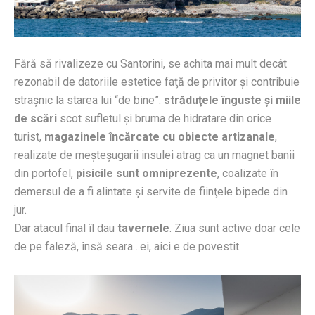
Fără să rivalizeze cu Santorini, se achita mai mult decât
rezonabil de datoriile estetice faţă de privitor şi contribuie
straşnic la starea lui “de bine”:
străduţele înguste şi miile
de scări
scot sufletul şi bruma de hidratare din orice
turist,
magazinele încărcate cu obiecte artizanale
,
realizate de meşteșugarii insulei atrag ca un magnet banii
din portofel,
pisicile sunt omniprezente
, coalizate în
demersul de a fi alintate şi servite de fiinţele bipede din
jur.
Dar atacul final îl dau
tavernele
. Ziua sunt active doar cele
de pe faleză, însă seara…ei, aici e de povestit.