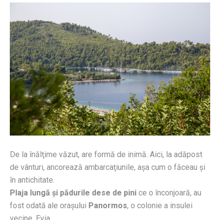
De la înălţime văzut, are formă de inimă. Aici, la adăpost
de vânturi, ancorează ambarcaţiunile, aşa cum o făceau şi
în antichitate.
Plaja lungă şi pădurile dese de pini
ce o înconjoară, au
fost odată ale oraşului
Panormos
, o colonie a insulei
vecine, Evia.