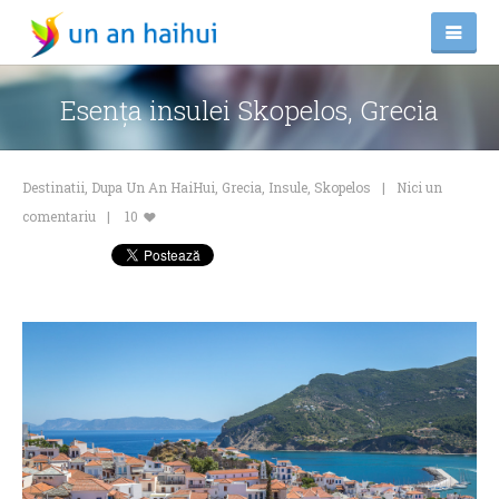
Esenţa insulei Skopelos, Grecia
Destinatii
,
Dupa Un An HaiHui
,
Grecia
,
Insule
,
Skopelos
Nici un
comentariu
10