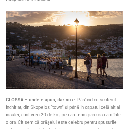
GLOSSA – unde e apus, dar nu e.
Pârăind cu scuterul
închiriat, din Skopelos “town” şi până în capătul celălalt al
insulei, sunt vreo 20 de km, pe care i-am parcurs cam într-
o ora. Citisem că orăşelul este celebru pentru apusurile