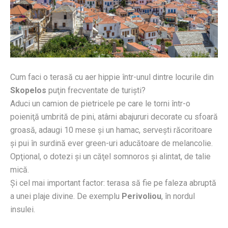
Cum faci o terasă cu aer hippie într-unul dintre locurile din
Skopelos
puţin frecventate de turişti?
Aduci un camion de pietricele pe care le torni într-o
poieniţă umbrită de pini, atârni abajururi decorate cu sfoară
groasă, adaugi 10 mese şi un hamac, serveşti răcoritoare
şi pui în surdină ever green-uri aducătoare de melancolie.
Opţional, o dotezi şi un căţel somnoros şi alintat, de talie
mică.
Şi cel mai important factor: terasa să fie pe faleza abruptă
a unei plaje divine. De exemplu
Perivoliou
, în nordul
insulei.