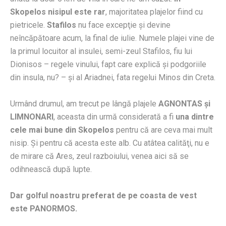
Skopelos nisipul este rar
, majoritatea plajelor fiind cu
pietricele.
Stafilos
nu face excepţie şi devine
neîncăpătoare acum, la final de iulie. Numele plajei vine de
la primul locuitor al insulei, semi-zeul Stafilos, fiu lui
Dionisos – regele vinului, fapt care explică şi podgoriile
din insula, nu? – şi al Ariadnei, fata regelui Minos din Creta.
Urmând drumul, am trecut pe lângă plajele
AGNONTAS şi
LIMNONARI
, aceasta din urmă considerată a fi
una dintre
cele mai bune din Skopelos
pentru că are ceva mai mult
nisip. Şi pentru că acesta este alb. Cu atâtea calităţi, nu e
de mirare că Ares, zeul razboiului, venea aici să se
odihnească după lupte.
Dar golful noastru preferat de pe coasta de vest
este PANORMOS.