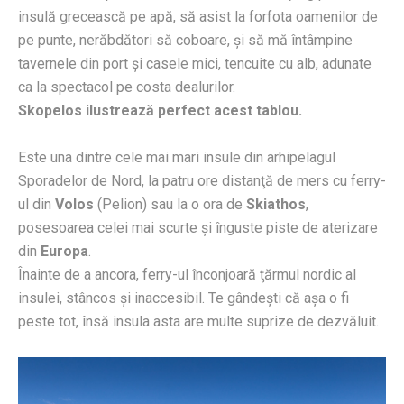
insulă grecească pe apă, să asist la forfota oamenilor de
pe punte, nerăbdători să coboare, şi să mă întâmpine
tavernele din port şi casele mici, tencuite cu alb, adunate
ca la spectacol pe costa dealurilor.
Skopelos ilustrează perfect acest tablou.
Este una dintre cele mai mari insule din arhipelagul
Sporadelor de Nord, la patru ore distanţă de mers cu ferry-
ul din
Volos
(Pelion) sau la o ora de
Skiathos
,
posesoarea celei mai scurte şi înguste piste de aterizare
din
Europa
.
Înainte de a ancora, ferry-ul înconjoară ţărmul nordic al
insulei, stâncos şi inaccesibil. Te gândeşti că aşa o fi
peste tot, însă insula asta are multe suprize de dezvăluit.