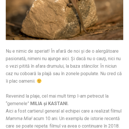
Nu e nimic de speriat! În afară de noi şi de o alergătoare
pasionată, nimeni nu ajunge aici. Şi dacă nu o cauţi, nici nu
o vezi pitită în afara drumului, la baza stâncilor. În niciun
caz nu coboară la plajă sau în zonele populate. Nu cred că
îi plac oamenii.
Revenind la plaje, cel mai mult timp l-am petrecut la
“gemenele”
MILIA şi KASTANI.
Aici a fost cartierul general al echipei care a realizat filmul
Mamma Mia!
acum 10 ani. Un exemplu de istorie recentă
care se poate repeta: filmul va avea o continuare în 2018.