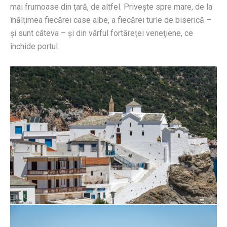
mai frumoase din ţară, de altfel. Priveşte spre mare, de la
înălţimea fiecărei case albe, a fiecărei turle de biserică –
şi sunt câteva – şi din vârful fortăreţei veneţiene, ce
închide portul.