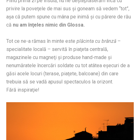
Fiind prima zi pe insulă, nu ne deşteptaserăm încă cu
privire la poveţele de mai sus şi goneam să vedem “tot”,
aşa că putem spune cu mâna pe inimă şi cu părere de rău
că
nu am înţeles nimic din Glossa.
Tot ce ne-a rămas în minte este
plăcinta cu brânză
–
specialitate locală – servită în piaţeta centrală,
magazinele cu magneţi şi produse hand-made şi
nenumăratele încercări soldate cu tot atâtea eşecuri de a
găsi acele locuri (terase, piaţete, balcoane) din care
trebuia să se vadă apusul spectaculos la orizont.
Fără inspiraţie!