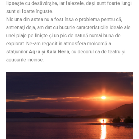
lipseşte cu desăvârşire, iar falezele, deşi sunt foarte lungi
sunt şi foarte înguste.
Niciuna din astea nu a fost însă o problemă pentru că,
antrenaţi deja, am dat cu bucurie caracteristicile ideale ale
unei plaje pe linişte şi un pic de natură numai bună de
explorat. Ne-am regăsit în atmosfera molcomă a
staţiunilor
Agra şi Kala Nera
, cu decorul ca de teatru şi
apusurile încinse.