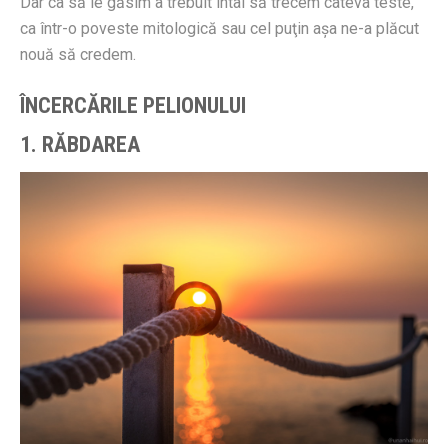
Dar ca să le găsim a trebuit întâi să trecem câteva teste,
ca într-o poveste mitologică sau cel puţin aşa ne-a plăcut
nouă să credem.
ÎNCERCĂRILE PELIONULUI
1. RĂBDAREA