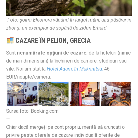
Foto: șoimi Eleonora vânând în largul mării, uliu păsărar în
zbor și un exemplar de șopârlă de ziduri Erhard
CAZARE ÎN PELION, GRECIA
Sunt
nenumărate opţiuni de cazare
, de la hoteluri (nimic
de mari dimensiuni) la închirieri de camere, studiouri sau
vile. Noi am stat la
Hotel Adam, în Makrinitsa,
46
EUR/noapte/camera.
Sursa foto: Booking.com
—
Chiar dacă mergeți pe cont propriu, merită să aruncați o
privire peste oferele de cazare individuală oferite de