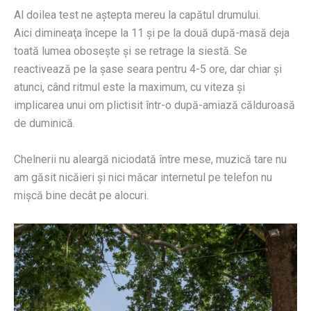
Al doilea test ne aştepta mereu la capătul drumului.
Aici dimineaţa începe la 11 şi pe la două după-masă deja
toată lumea oboseşte şi se retrage la siestă. Se
reactivează pe la şase seara pentru 4-5 ore, dar chiar şi
atunci, când ritmul este la maximum, cu viteza şi
implicarea unui om plictisit într-o după-amiază călduroasă
de duminică.
Chelnerii nu aleargă niciodată între mese, muzică tare nu
am găsit nicăieri şi nici măcar internetul pe telefon nu
mişcă bine decât pe alocuri.