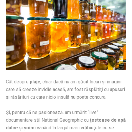
Cât despre
plaje
, chiar dacă nu am găsit locuri şi imagini
care să creeze invidie acasă, am fost răsplătiţi cu apusuri
şi răsărituri cu care nicio insulă nu poate concura.
Şi, pentru că ne pasionează, am urmărit “live”
documentare stil National Geographic cu
ţestoase de apă
dulce
şi
şoimi
vânând în largul marii vrăbiuţele ce se