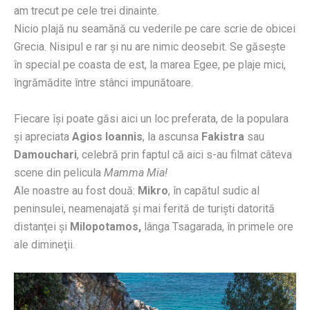
am trecut pe cele trei dinainte.
Nicio plajă nu seamănă cu vederile pe care scrie de obicei
Grecia. Nisipul e rar şi nu are nimic deosebit. Se găseşte
în special pe coasta de est, la marea Egee, pe plaje mici,
îngrămădite între stânci impunătoare.
Fiecare îşi poate găsi aici un loc preferata, de la populara
şi apreciata
Agios Ioannis
, la ascunsa
Fakistra
sau
Damouchari
, celebră prin faptul că aici s-au filmat câteva
scene din pelicula
Mamma Mia!
Ale noastre au fost două:
Mikro
, în capătul sudic al
peninsulei, neamenajată şi mai ferită de turişti datorită
distanţei şi
Milopotamos,
lânga Tsagarada, în primele ore
ale dimineţii.