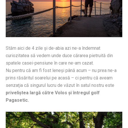
Stăm aici de 4 zile şi de-abia azi ne-a îndemnat
curiozitatea să vedem unde duce cărarea pietruită din
spatele casei-pensiune în care ne-am cazat.
Nu pentru că am fi fost leneşi până acum – nu prea ne-a
prins răsăritul soarelui pe acasă – ci pentru că aveam
senzaţia că singurul lucru de văzut în satul nostru este
priveliştea largă către Volos şi întregul golf
Pagasetic.