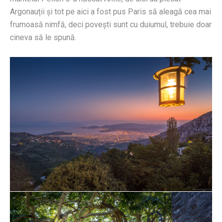
Argonauții şi tot pe aici a fost pus Paris să aleagă cea mai
frumoasă nimfă, deci poveşti sunt cu duiumul, trebuie doar
cineva să le spună.