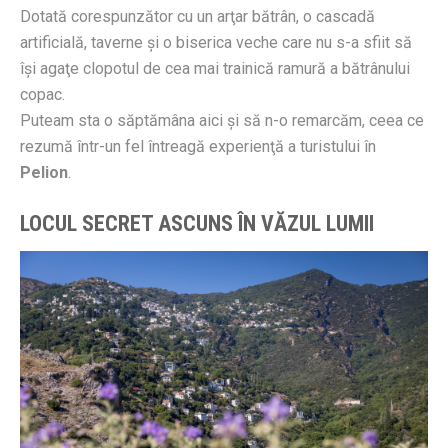
Dotată corespunzător cu un arţar bătrân, o cascadă
artificială, taverne şi o biserica veche care nu s-a sfiit să
îşi agaţe clopotul de cea mai trainică ramură a bătrânului
copac.
Puteam sta o săptămâna aici şi să n-o remarcăm, ceea ce
rezumă într-un fel întreagă experienţă a turistului în
Pelion
.
LOCUL SECRET ASCUNS ÎN VĂZUL LUMII