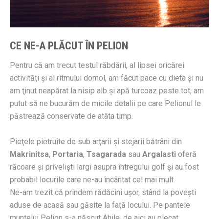
CE NE-A PLĂCUT ÎN PELION
Pentru că am trecut testul răbdării, al lipsei oricărei
activităţi şi al ritmului domol, am făcut pace cu dieta şi nu
am ţinut neapărat la nisip alb şi apă turcoaz peste tot, am
putut să ne bucurăm de micile detalii pe care Pelionul le
păstrează conservate de atâta timp.
Pieţele pietruite de sub arţarii şi stejarii bătrâni din
Makrinitsa
,
Portaria
,
Tsagarada
sau
Argalasti
oferă
răcoare şi privelişti largi asupra întregului golf şi au fost
probabil locurile care ne-au încântat cel mai mult.
Ne-am trezit că prindem rădăcini uşor, stând la poveşti
aduse de acasă sau găsite la faţă locului. Pe pantele
muntelui Pelion s-a născut Ahile, de aici au plecat