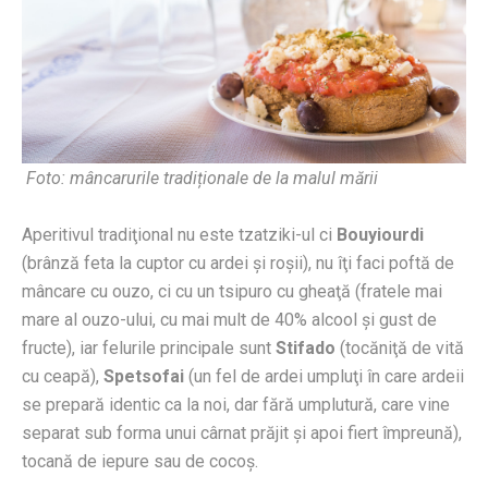
Foto: mâncarurile tradiționale de la malul mării
Aperitivul tradiţional nu este tzatziki-ul ci
Bouyiourdi
(brânză feta la cuptor cu ardei şi roşii), nu îţi faci poftă de
mâncare cu ouzo, ci cu un tsipuro cu gheaţă (fratele mai
mare al ouzo-ului, cu mai mult de 40% alcool şi gust de
fructe), iar felurile principale sunt
Stifado
(tocăniţă de vită
cu ceapă),
Spetsofai
(un fel de ardei umpluţi în care ardeii
se prepară identic ca la noi, dar fără umplutură, care vine
separat sub forma unui cârnat prăjit şi apoi fiert împreună),
tocană de iepure sau de cocoş.