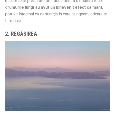
micilor sate presărate pe traseu pentru o băutură rece,
drumurile lungi au avut un binevenit efect calmant,
potrivit întocmai cu destinaţia în care ajungeam, oricare ar
fi fost ea.
2. REGĂSIREA