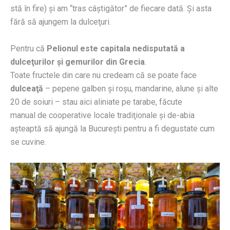
stă în fire) şi am “tras câştigător” de fiecare dată. Şi asta
fără să ajungem la dulceţuri.
Pentru că
Pelionul este capitala nedisputată a
dulceţurilor şi gemurilor din Grecia
.
Toate fructele din care nu credeam că se poate face
dulceaţă
– pepene galben şi roşu, mandarine, alune şi alte
20 de soiuri – stau aici aliniate pe tarabe, făcute
manual de cooperative locale tradiţionale şi de-abia
aşteaptă să ajungă la Bucureşti pentru a fi degustate cum
se cuvine.