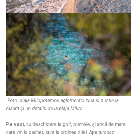
Foto: plaja Milopotamos aglomerată ziua si pustie la
răsărit și un detaliu de la plaja Mikro
Pe vest
, cu deschidere la golf, pietrele, şi aricii de mare
care vin la pachet, sunt la ordinea zilei. Apa turcoaz