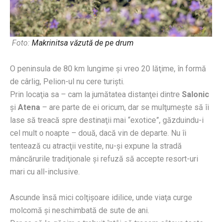
Foto:
Makrinitsa văzută de pe drum
O peninsula de 80 km lungime şi vreo 20 lăţime, în formă
de cârlig, Pelion-ul nu cere turişti.
Prin locaţia sa – cam la jumătatea distanţei dintre
Salonic
şi
Atena
– are parte de ei oricum, dar se mulţumeşte să îi
lase să treacă spre destinaţii mai “exotice”, găzduindu-i
cel mult o noapte – două, dacă vin de departe. Nu îi
tentează cu atracţii vestite, nu-şi expune la stradă
mâncărurile tradiţionale şi refuză să accepte resort-uri
mari cu all-inclusive.
Ascunde însă mici colţişoare idilice, unde viaţa curge
molcomă şi neschimbată de sute de ani.