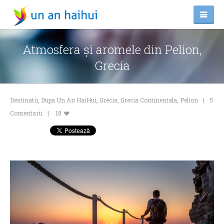
Atmosfera și aromele din Pelion,
Grecia
Destinatii
,
Dupa Un An HaiHui
,
Grecia
,
Grecia Continentala
,
Pelion
5
Comentarii
18