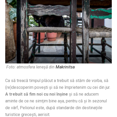
Foto: atmosfera leneșă din
Makrinitsa
Ca să treacă timpul plăcut a trebuit să stăm de vorba, să
(re)descoperim poveşti şi să ne împrietenim cu cei din jur.
A trebuit să fim noi cu noi înşine
şi să ne aducem
aminte de ce ne simţim bine aşa, pentru că şi în sezonul
de vârf, Pelionul este, după standarde din destinațiile
turistice greceşti, aerisit.