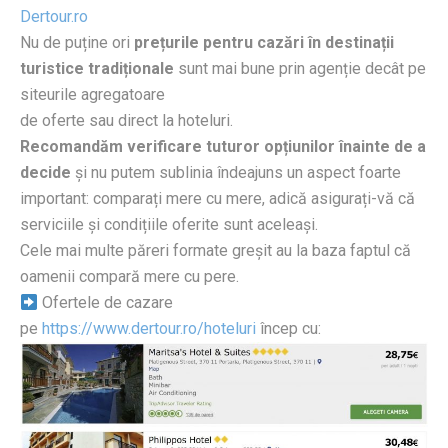
Dertour.ro
Nu de puține ori
prețurile pentru cazări în destinații
turistice tradiționale
sunt mai bune prin agenție decât pe
siteurile agregatoare
de oferte sau direct la hoteluri.
Recomandăm verificare tuturor opțiunilor înainte de a
decide
și nu putem sublinia îndeajuns un aspect foarte
important: comparați mere cu mere, adică asigurați-vă că
serviciile și condițiile oferite sunt aceleași.
Cele mai multe păreri formate greșit au la baza faptul că
oamenii compară mere cu pere.
Ofertele de cazare
pe
https://www.dertour.ro/hoteluri
încep cu: