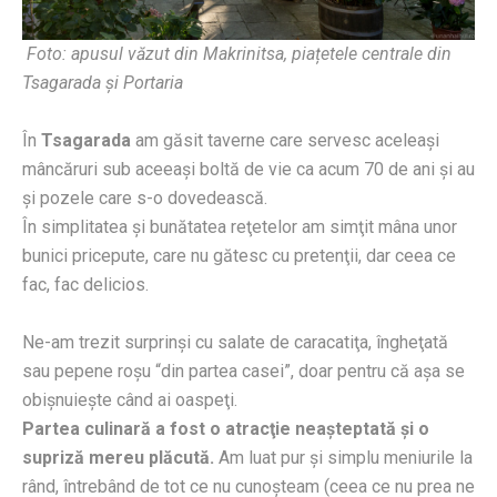
Foto: apusul văzut din Makrinitsa, piațetele centrale din
Tsagarada și Portaria
În
Tsagarada
am găsit taverne care servesc aceleaşi
mâncăruri sub aceeaşi boltă de vie ca acum 70 de ani şi au
şi pozele care s-o dovedească.
În simplitatea şi bunătatea reţetelor am simţit mâna unor
bunici pricepute, care nu gătesc cu pretenţii, dar ceea ce
fac, fac delicios.
Ne-am trezit surprinşi cu salate de caracatiţa, îngheţată
sau pepene roşu “din partea casei”, doar pentru că aşa se
obişnuieşte când ai oaspeţi.
Partea culinară a fost o atracţie neaşteptată şi o
supriză mereu plăcută.
Am luat pur şi simplu meniurile la
rând, întrebând de tot ce nu cunoşteam (ceea ce nu prea ne