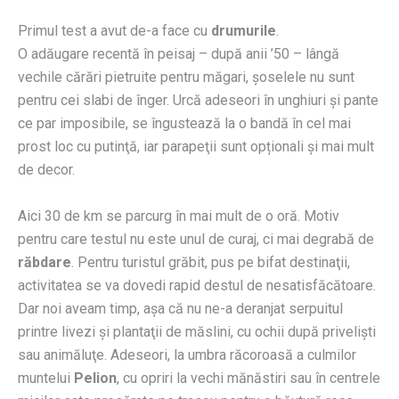
Primul test a avut de-a face cu
drumurile
.
O adăugare recentă în peisaj – după anii ’50 – lângă
vechile cărări pietruite pentru măgari, şoselele nu sunt
pentru cei slabi de înger. Urcă adeseori în unghiuri şi pante
ce par imposibile, se îngustează la o bandă în cel mai
prost loc cu putinţă, iar parapeţii sunt opționali şi mai mult
de decor.
Aici 30 de km se parcurg în mai mult de o oră. Motiv
pentru care testul nu este unul de curaj, ci mai degrabă de
răbdare
. Pentru turistul grăbit, pus pe bifat destinaţii,
activitatea se va dovedi rapid destul de nesatisfăcătoare.
Dar noi aveam timp, aşa că nu ne-a deranjat serpuitul
printre livezi şi plantaţii de măslini, cu ochii după privelişti
sau animăluţe. Adeseori, la umbra răcoroasă a culmilor
muntelui
Pelion
, cu opriri la vechi mănăstiri sau în centrele