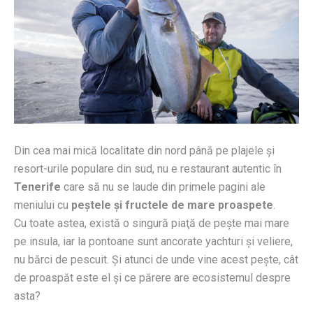
Din cea mai mică localitate din nord până pe plajele şi
resort-urile populare din sud, nu e restaurant autentic în
Tenerife
care să nu se laude din primele pagini ale
meniului cu
peştele şi fructele de mare proaspete
.
Cu toate astea, există o singură piaţă de peşte mai mare
pe insula, iar la pontoane sunt ancorate yachturi şi veliere,
nu bărci de pescuit. Şi atunci de unde vine acest peşte, cât
de proaspăt este el şi ce părere are ecosistemul despre
asta?