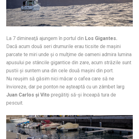
La 7 dimineaţă ajungem în portul din
Los Gigantes.
Dacă acum două seri drumurile erau ticsite de maşini
parcate te miri unde şi o mulţime de oameni admira lumina
apusului pe stâncile gigantice din zare, acum străzile sunt
pustii şi suntem una din cele două maşini din port.
Nu reuşim să găsim nici măcar o cafea care să ne
învioreze, dar pe ponton ne aşteaptă cu un zâmbet larg
Juan Carlos şi Vito
pregătiţi să-şi înceapă tura de
pescuit.