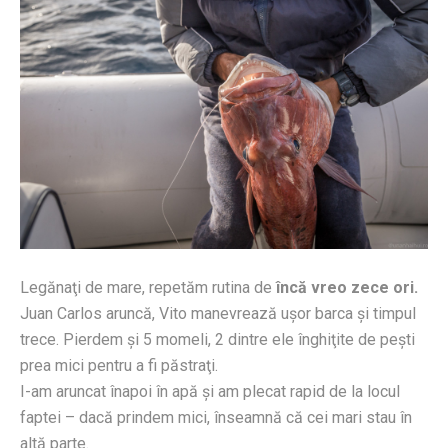
Legănaţi de mare, repetăm rutina de
încă vreo zece ori.
Juan Carlos aruncă, Vito manevrează uşor barca şi timpul
trece. Pierdem şi 5 momeli, 2 dintre ele înghiţite de peşti
prea mici pentru a fi păstraţi.
I-am aruncat înapoi în apă şi am plecat rapid de la locul
faptei – dacă prindem mici, înseamnă că cei mari stau în
altă parte.