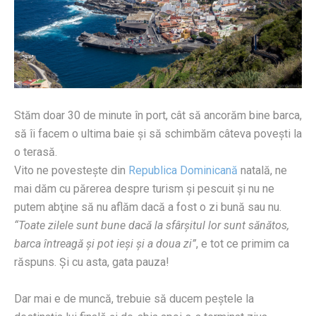
Stăm doar 30 de minute în port, cât să ancorăm bine barca,
să îi facem o ultima baie şi să schimbăm câteva poveşti la
o terasă.
Vito ne povesteşte din
Republica Dominicană
natală, ne
mai dăm cu părerea despre turism şi pescuit şi nu ne
putem abţine să nu aflăm dacă a fost o zi bună sau nu.
“Toate zilele sunt bune dacă la sfârşitul lor sunt sănătos,
barca întreagă şi pot ieşi şi a doua zi”
, e tot ce primim ca
răspuns. Şi cu asta, gata pauza!
Dar mai e de muncă, trebuie să ducem peştele la