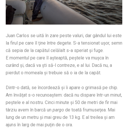
Juan Carlos se uită în zare peste valuri, dar gândul lui este
la firul pe care îl ţine între degete. S-a tensionat uşor, semn
că sepia de la capătul celălalt s-a speriat şi fuge.
E momentul pe care îl aşteaptă, peştele va muşca în
curând şi, dacă va şti să-l contreze, e al lui. Dacă nu, a
pierdut o momeala şi trebuie să o ia de la capăt.
Dintr-o dată, se încordează şi îi apare o grimasă pe chip.
Am învăţat s-o recunoaştem: dacă nu dispare într-un minut,
peştele e al nostru. Cinci minute şi 50 de metri de fir mai
târziu avem în barcă un
pargo
de toată frumuseţea. Mai
lung de un metru şi mai greu de 13 kg. E al treilea şi am
ajuns în larg de mai puţin de o ora.