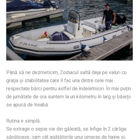
Până să ne dezmeticim, Zodiacul saltă deja pe valuri cu
graţia şi stabilitatea care îl fac una dintre cele mai
respectate bărci pentru astfel de îndeletniciri. În mai puţin
de jumătate de ora suntem la un kilometru în larg şi băieţii
se apucă de treabă.
Rutina e simplă.
Se extrage o sepie vie din găleată, se înfige în 2 cârlige
sănătoase, cam cât agăţătorile unui umeraş de haine şi,