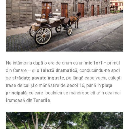
Ne întâmpina după o ora de drum cu un
mic fort
– primul
din Canare – şi
o faleză dramatică
, conducându-ne apoi
pe
străduţe pavate înguste
, pe lângă case vechi, caleşti
trase de cai şi o mănăstire de secol 16, până în
piaţa
principal
ă
, cu care localnicii se mândresc că ar fi cea mai
frumoasă din Tenerife.