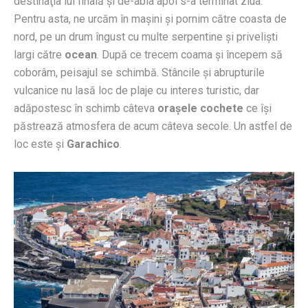
destinaţia lui finală şi de-abia apoi s-a terminat ziua.
Pentru asta, ne urcăm în maşini şi pornim către coasta de
nord, pe un drum îngust cu multe serpentine şi privelişti
largi către
ocean
. După ce trecem coama şi începem să
coborâm, peisajul se schimbă. Stâncile şi abrupturile
vulcanice nu lasă loc de plaje cu interes turistic, dar
adăpostesc în schimb câteva
oraşele cochete
ce îşi
păstrează atmosfera de acum câteva secole. Un astfel de
loc este şi
Garachico
.