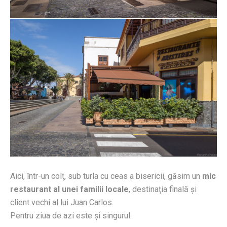
Aici, într-un colţ, sub turla cu ceas a bisericii, găsim un
mic
restaurant al unei familii locale
, destinaţia finală şi
client vechi al lui Juan Carlos.
Pentru ziua de azi este şi singurul.