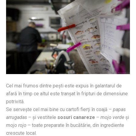
Cel mai frumos dintre peşti este expus în galantarul de
afară în timp ce altul este tranşat în fripturi de dimensiune
potrivită.
Se serveşte cel mai bine cu cartofi fierţi în coajă –
papas
arrugadas
– şi vestitele
sosuri canareze
–
mojo verde
şi
mojo rojo
– toate preparate în bucătărie, din ingrediente
crescute local.