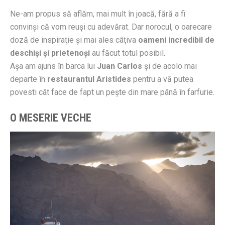
Ne-am propus să aflăm, mai mult în joacă, fără a fi
convinşi că vom reuşi cu adevărat. Dar norocul, o oarecare
doză de inspiraţie şi mai ales câţiva
oameni incredibil de
deschişi şi prietenoşi
au făcut totul posibil.
Aşa am ajuns în barca lui
Juan Carlos
şi de acolo mai
departe în
restaurantul Aristides
pentru a vă putea
povesti cât face de fapt un peşte din mare până în farfurie.
O MESERIE VECHE