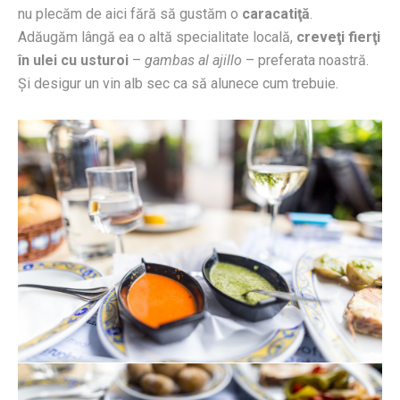
nu plecăm de aici fără să gustăm o
caracatiţă
.
Adăugăm lângă ea o altă specialitate locală,
creveţi fierţi
în ulei cu usturoi
–
gambas al ajillo
– preferata noastră.
Şi desigur un vin alb sec ca să alunece cum trebuie.