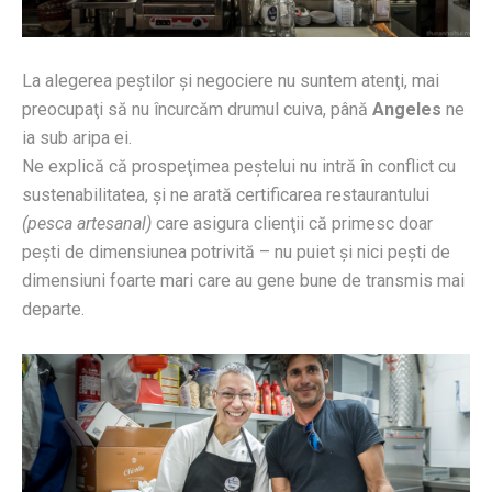
La alegerea peştilor şi negociere nu suntem atenţi, mai
preocupaţi să nu încurcăm drumul cuiva, până
Angeles
ne
ia sub aripa ei.
Ne explică că prospeţimea peştelui nu intră în conflict cu
sustenabilitatea, şi ne arată certificarea restaurantului
(pesca artesanal)
care asigura clienţii că primesc doar
peşti de dimensiunea potrivită – nu puiet şi nici peşti de
dimensiuni foarte mari care au gene bune de transmis mai
departe.