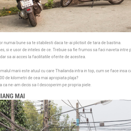
or numai bune sa te stabilesti daca te-ai plictisit de tara de bastina.
bes
, si e usor de inteles de ce. Trebuie sa fie frumos sa faci naveta intre pl
 dar sa ai acces la facilitatile oferite de acestea.
la malul marii este atuul cu care Thailanda intra in top, cum se face insa 
800 de kilometri de cea mai apropiata plaja?
sa ca ne-am decis sa-l descoperim pe propria piele.
CHIANG MAI