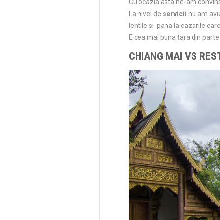
Cu ocazia asta ne-am convins
La nivel de
servicii
nu am avut
lentile si pana la cazarile ca
E cea mai buna tara din partea
CHIANG MAI VS RES