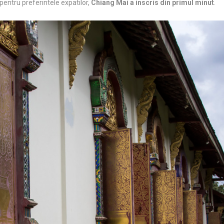
 pentru preferintele expatilor,
Chiang Mai a inscris din primul minut
.