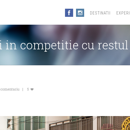
DESTINATII
EXPER
 in competitie cu restul
 comentariu
5