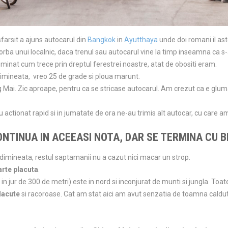
sfarsit a ajuns autocarul din
Bangkok
in
Ayutthaya
unde doi romani il as
rba unui localnic, daca trenul sau autocarul vine la timp inseamna ca s
uminat cum trece prin dreptul ferestrei noastre, atat de obositi eram.
imineata, vreo 25 de grade si ploua marunt.
Mai. Zic aproape, pentru ca se stricase autocarul. Am crezut ca e glu
au actionat rapid si in jumatate de ora ne-au trimis alt autocar, cu care a
NTINUA IN ACEEASI NOTA, DAR SE TERMINA CU B
dimineata, restul saptamanii nu a cazut nici macar un strop.
arte placuta
.
e in jur de 300 de metri) este in nord si inconjurat de munti si jungla. Toa
placute
si racoroase. Cat am stat aici am avut senzatia de toamna calduta