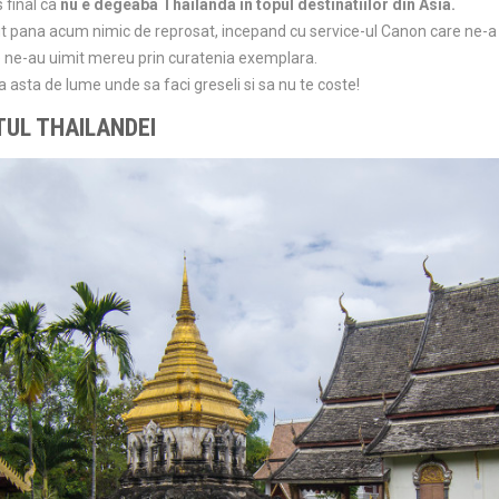
 final ca
nu e degeaba Thailanda in topul destinatiilor din Asia.
 pana acum nimic de reprosat, incepand cu service-ul Canon care ne-a
re ne-au uimit mereu prin curatenia exemplara.
 asta de lume unde sa faci greseli si sa nu te coste!
TUL THAILANDEI