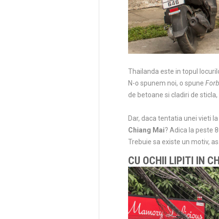
Thailanda este in topul locuril
N-o spunem noi, o spune
For
de betoane si cladiri de sticla,
Dar, daca tentatia unei vieti 
Chiang Mai
? Adica la peste 
Trebuie sa existe un motiv, a
CU OCHII LIPITI IN 