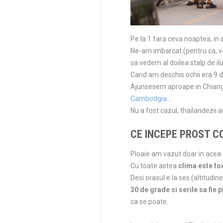
Pe la 1 fara ceva noaptea, in 
Ne-am imbarcat (pentru ca, vo
sa vedem al doilea stalp de il
Cand am deschis ochii era 9 d
Ajunsesem aproape in Chiang 
Cambodgia
…
Nu a fost cazul, thailandezii 
CE INCEPE PROST CO
Ploaie am vazut doar in acea 
Cu toate astea
clima este fo
Desi orasul e la ses (altitudin
30 de grade si serile sa fie 
ca se poate.