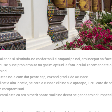
ilanda si, simtindu-ne confortabili si stapani pe noi, am inceput sa fac
i nu se pune problema sa nu gasim optiuni la fata locului, recomandate de
m noi.
vestea ne-a cam dat peste cap, vazand gradul de ocupare.
ndicat o alta locatie, pe care o cunosc ei bine si e aproape, lucru care d
te compromisuri.
varul este ca am nimerit poate mai bine decat ne gandeam noi: impecabi