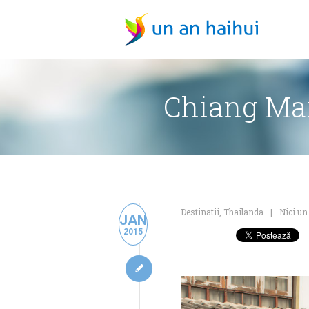
Chiang Mai
Destinatii
,
Thailanda
Nici un
JAN
2015