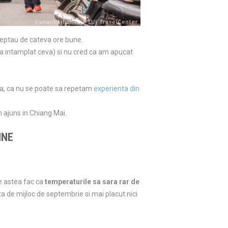
teptau de cateva ore bune.
-a intamplat ceva) si nu cred ca am apucat
ma, ca nu se poate sa repetam
experienta din
m ajuns in Chiang Mai.
INE
te astea fac ca
temperaturile sa sara rar de
 de mijloc de septembrie si mai placut nici