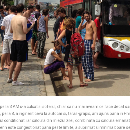
m pe la 3 AM s-a culcat si soferul, chiar ca nu mai aveam ce face decat
sa
tii, pe la 8, a inginerit ceva la autocar si, taras-grapis, am ajuns pana 
 conditionat, iar caldura din miezul zilei, combinata cu caldura emanata
Penh este congestionat pana peste limite, a suprimat si minima boare de 