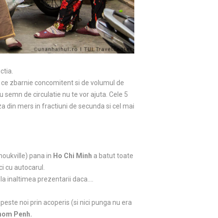
ctia.
e ce zbarnie concomitent si de volumul de
au semn de circulatie nu te vor ajuta. Cele 5
aza din mers in fractiuni de secunda si cel mai
noukville) pana in
Ho Chi Minh
a batut toate
ci cu autocarul.
a la inaltimea prezentarii daca….
peste noi prin acoperis (si nici punga nu era
nom Penh.