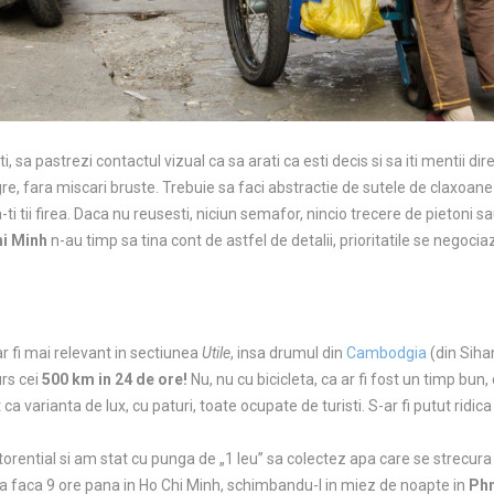
 sa pastrezi contactul vizual ca sa arati ca esti decis si sa iti mentii dire
re, fara miscari bruste. Trebuie sa faci abstractie de sutele de claxoan
-ti tii firea. Daca nu reusesti, niciun semafor, nincio trecere de pietoni s
i Minh
n-au timp sa tina cont de astfel de detalii, prioritatile se negoci
r fi mai relevant in sectiunea
Utile
, insa drumul din
Cambodgia
(din Siha
rs cei
500 km in 24 de ore!
Nu, nu cu bicicleta, ca ar fi fost un timp bun, 
 varianta de lux, cu paturi, toate ocupate de turisti. S-ar fi putut ridic
orential si am stat cu punga de „1 leu” sa colectez apa care se strecura 
a faca 9 ore pana in Ho Chi Minh, schimbandu-l in miez de noapte in
Ph