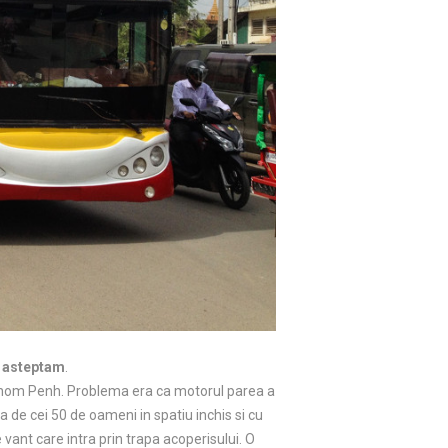
 asteptam
.
in Phnom Penh. Problema era ca motorul parea a
 de cei 50 de oameni in spatiu inchis si cu
vant care intra prin trapa acoperisului. O