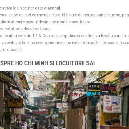
 strica la un scuter este
claxonul.
sca ca pe un cod cu mesaje clare. Nici nu e de mirare pana la urma, pent
rafic si atunci claxonul devine un mod de avertizare.
ersezi strada decat cu tupeu.
i locuitori este de 1:1,6. Cea mai simpatica si neintuitiva treaba cand t
te va evita pe tine, nu invers.Indonezia ne initiase in astfel de scene, asa 
trul orasului.
PRE HO CHI MINH SI LOCUITORII SAI