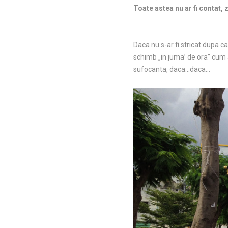
Toate astea nu ar fi contat,
Daca nu s-ar fi stricat dupa c
schimb „in juma’ de ora” cum 
sufocanta, daca…daca…