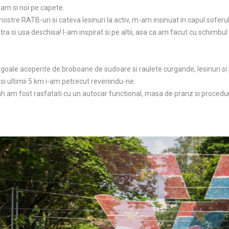
am si noi pe capete.
stre RATB-uri si cateva lesinuri la activ, m-am insinuat in capul soferului!
ra si usa deschisa! I-am inspirat si pe altii, asa ca am facut cu schimbu
 goale acoperite de broboane de sudoare si raulete curgande, lesinuri si pl
si ultimii 5 km i-am petrecut revenindu-ne.
 am fost rasfatati cu un autocar functional, masa de pranz si procedur