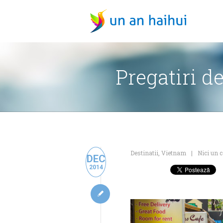
Pregatiri d
Destinatii
,
Vietnam
Nici un 
DEC
2014