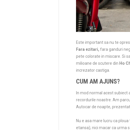
Este important sa nu te opresti,
Fara ezitari,
fara ganduri neg
pete colorate in miscare. Si sa
milioane de scutere din
Ho Ch
increzator castiga.
CUM AM AJUNS?
In mod normal acest subiect a
recordurile noastre. Am parcu
Autocar de noapte, prezentat ca
Nu e asa mare lucru ca ploua t
etansa); nici macar ca urma s