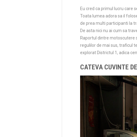
Eu cred ca primul lucru care se
Toata lumea adora sa il folose
de prea multi participanti la t
De asta nici nu ai cum sa trav
Raportul dintre motoscutere s
regulilor de mai sus, traficul 
explorat Districtul 1, adica cen
CATEVA CUVINTE DES