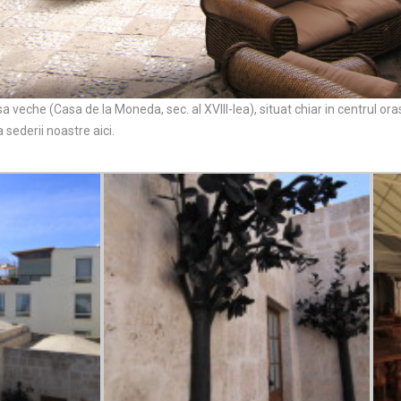
a veche (Casa de la Moneda, sec. al XVIII-lea), situat chiar in centrul or
ederii noastre aici.