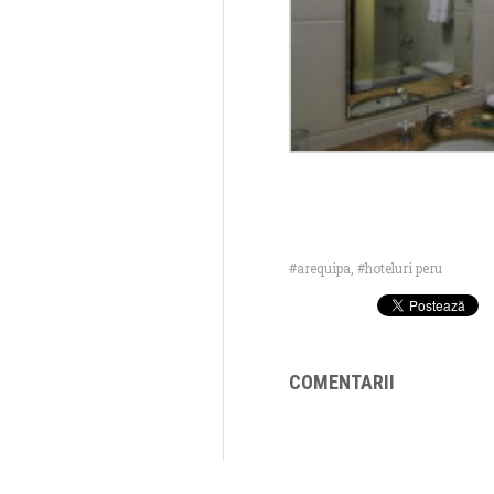
arequipa
,
hoteluri peru
COMENTARII