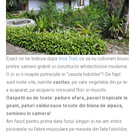
Exact ce ne trebuia dupa
Inca Trail
, ca sa nu coboram brusc
printre oameni grabiti si constructii arhitectonice moderne.
O zi si o noapte petrecute in “casuta hobitilor”! De fapt
sunt niste vile, numite
casitas
, pe care vegetatia din jur le-
a acaparat, pe acoperis crescand flori si muschi.
Oaspetii au de toate: padure afara, pasari tropicale la
geam, paturi calduroase tesute din blana de alpaca,
semineu in camera!
Am facut pentru prima data focul singuri si ne-am intins
picioarele cu febra musculara pe masuta din fata fotoliilor,