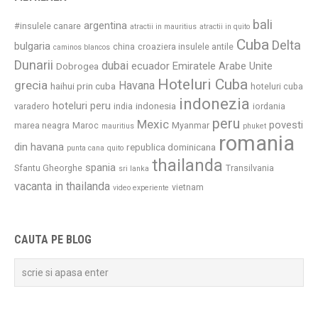
bali
argentina
#insulele canare
atractii in mauritius
atractii in quito
Cuba
Delta
bulgaria
china
croaziera insulele antile
caminos blancos
Dunarii
dubai
ecuador
Emiratele Arabe Unite
Dobrogea
Hoteluri Cuba
grecia
Havana
haihui prin cuba
hoteluri cuba
indonezia
hoteluri peru
indonesia
varadero
india
iordania
peru
Mexic
povesti
marea neagra
Maroc
Myanmar
mauritius
phuket
romania
din havana
republica dominicana
punta cana
quito
thailanda
spania
Sfantu Gheorghe
Transilvania
sri lanka
vacanta in thailanda
vietnam
video experiente
CAUTA PE BLOG