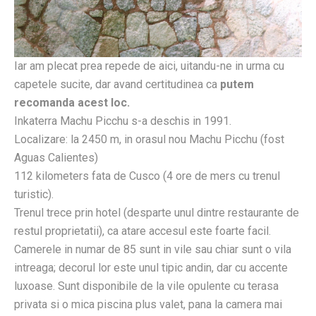
Iar am plecat prea repede de aici, uitandu-ne in urma cu
capetele sucite, dar avand certitudinea ca
putem
recomanda acest loc.
Inkaterra Machu Picchu s-a deschis in 1991.
Localizare: la 2450 m, in orasul nou Machu Picchu (fost
Aguas Calientes)
112 kilometers fata de Cusco (4 ore de mers cu trenul
turistic).
Trenul trece prin hotel (desparte unul dintre restaurante de
restul proprietatii), ca atare accesul este foarte facil.
Camerele in numar de 85 sunt in vile sau chiar sunt o vila
intreaga; decorul lor este unul tipic andin, dar cu accente
luxoase. Sunt disponibile de la vile opulente cu terasa
privata si o mica piscina plus valet, pana la camera mai