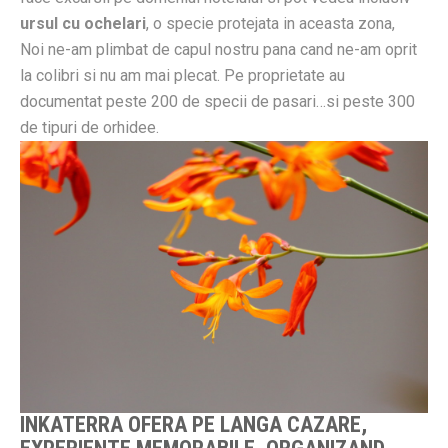
ursul cu ochelari
, o specie protejata in aceasta zona,
Noi ne-am plimbat de capul nostru pana cand ne-am oprit
la colibri si nu am mai plecat. Pe proprietate au
documentat peste 200 de specii de pasari…si peste 300
de tipuri de orhidee.
INKATERRA OFERA PE LANGA CAZARE,