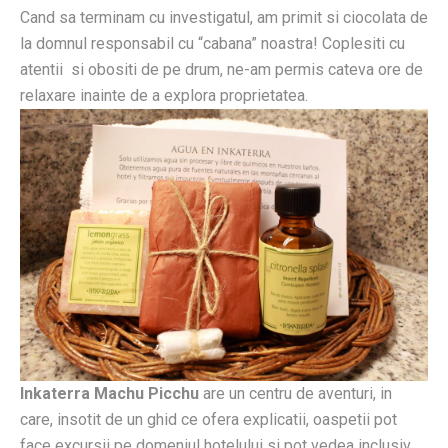
Cand sa terminam cu investigatul, am primit si ciocolata de
la domnul responsabil cu “cabana” noastra! Coplesiti cu
atentii si obositi de pe drum, ne-am permis cateva ore de
relaxare inainte de a explora proprietatea.
Inkaterra Machu Picchu
are un centru de aventuri, in
care, insotit de un ghid ce ofera explicatii, oaspetii pot
face excursii pe domeniul hotelului si pot vedea inclusiv