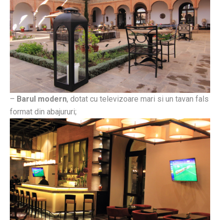
–
Barul modern
, dotat cu televizoare mari si un tavan fals
format din abajururi;