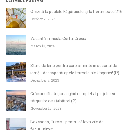
ULTIMELE POSTARI
O vizită la poalele Făgărașului și la Porumbacu 216
October 7, 2025
Vacanță în insula Corfu, Grecia
March 10, 2025
Stare de bine pentru corp și minte în sezonul de
iarnă - descoperiți apele termale ale Ungariei! (P)
December 5, 2023
Crăciunul în Ungaria: ghid complet al piețelor și
târgurilor de sărbători (P)
November 15, 2023
Bozcaada, Turcia - pentru câteva zile de
făcut...nimic