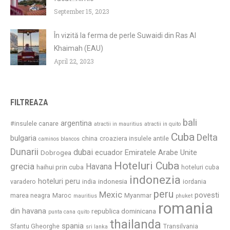
September 15, 2023
În vizită la ferma de perle Suwaidi din Ras Al
Khaimah (EAU)
April 22, 2023
FILTREAZA
bali
argentina
#insulele canare
atractii in mauritius
atractii in quito
Cuba
Delta
bulgaria
china
croaziera insulele antile
caminos blancos
Dunarii
dubai
ecuador
Emiratele Arabe Unite
Dobrogea
Hoteluri Cuba
grecia
Havana
haihui prin cuba
hoteluri cuba
indonezia
hoteluri peru
indonesia
varadero
india
iordania
peru
Mexic
povesti
marea neagra
Maroc
Myanmar
mauritius
phuket
romania
din havana
republica dominicana
punta cana
quito
thailanda
spania
Sfantu Gheorghe
Transilvania
sri lanka