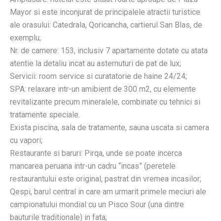
Mayor si este inconjurat de principalele atractii turistice
ale orasului: Catedrala, Qoricancha, cartierul San Blas, de
exemplu;
Nr. de camere: 153, inclusiv 7 apartamente dotate cu atata
atentie la detaliu incat au asternuturi de pat de lux;
Servicii: room service si curatatorie de haine 24/24;
SPA: relaxare intr-un amibient de 300 m2, cu elemente
revitalizante precum mineralele, combinate cu tehnici si
tratamente speciale.
Exista piscina, sala de tratamente, sauna uscata si camera
cu vapori;
Restaurante si baruri: Pirqa, unde se poate incerca
mancarea peruana intr-un cadru “incas” (peretele
restaurantului este original, pastrat din vremea incasilor;
Qespi, barul central in care am urmarit primele meciuri ale
campionatului mondial cu un Pisco Sour (una dintre
bauturile traditionale) in fata;