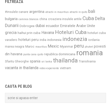
FILTREAZA
bali
argentina
#insulele canare
atractii in mauritius
atractii in quito
Cuba
Delta
bulgaria
china
croaziera insulele antile
caminos blancos
Dunarii
dubai
ecuador
Emiratele Arabe Unite
Dobrogea
Hoteluri Cuba
grecia
Havana
haihui prin cuba
hoteluri cuba
indonezia
hoteluri peru
indonesia
varadero
india
iordania
peru
Mexic
povesti
marea neagra
Maroc
Myanmar
mauritius
phuket
romania
din havana
republica dominicana
punta cana
quito
thailanda
spania
Sfantu Gheorghe
Transilvania
sri lanka
vacanta in thailanda
vietnam
video experiente
CAUTA PE BLOG