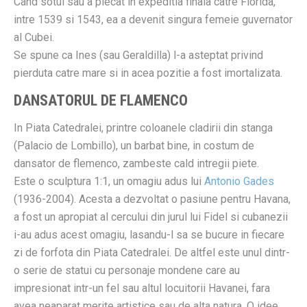
Cand sotul sau a plecat in expeditia finala catre Florida,
intre 1539 si 1543, ea a devenit singura femeie guvernator
al Cubei.
Se spune ca Ines (sau Geraldilla) l-a asteptat privind
pierduta catre mare si in acea pozitie a fost imortalizata.
DANSATORUL DE FLAMENCO
In Piata Catedralei, printre coloanele cladirii din stanga
(Palacio de Lombillo), un barbat bine, in costum de
dansator de flemenco, zambeste cald intregii piete.
Este o sculptura 1:1, un omagiu adus lui
Antonio Gades
(1936-2004). Acesta a dezvoltat o pasiune pentru Havana,
a fost un apropiat al cercului din jurul lui Fidel si cubanezii
i-au adus acest omagiu, lasandu-l sa se bucure in fiecare
zi de forfota din Piata Catedralei. De altfel este unul dintr-
o serie de statui cu personaje mondene care au
impresionat intr-un fel sau altul locuitorii Havanei, fara
avea neaparat merite artistice sau de alta natura. O idee