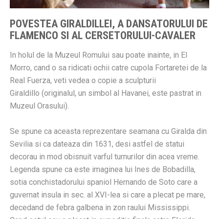
POVESTEA GIRALDILLEI, A DANSATORULUI DE
FLAMENCO SI AL CERSETORULUI-CAVALER
In holul de la Muzeul Romului sau poate inainte, in El
Morro, cand o sa ridicati ochii catre cupola Fortaretei de la
Real Fuerza, veti vedea o copie a sculpturii
Giraldillo (originalul, un simbol al Havanei, este pastrat in
Muzeul Orasului).
Se spune ca aceasta reprezentare seamana cu Giralda din
Sevilia si ca dateaza din 1631, desi astfel de statui
decorau in mod obisnuit varful turnurilor din acea vreme.
Legenda spune ca este imaginea lui Ines de Bobadilla,
sotia conchistadorului spaniol Hernando de Soto care a
guvernat insula in sec. al XVI-lea si care a plecat pe mare,
decedand de febra galbena in zon raului Mississippi.