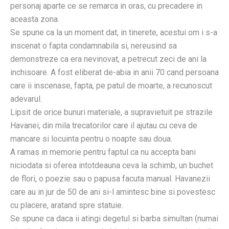
personaj aparte ce se remarca in oras, cu precadere in
aceasta zona.
Se spune ca la un moment dat, in tinerete, acestui om i s-a
inscenat o fapta condamnabila si, nereusind sa
demonstreze ca era nevinovat, a petrecut zeci de ani la
inchisoare. A fost eliberat de-abia in anii 70 cand persoana
care ii inscenase, fapta, pe patul de moarte, a recunoscut
adevarul.
Lipsit de orice bunuri materiale, a supravietuit pe strazile
Havanei, din mila trecatorilor care il ajutau cu ceva de
mancare si locuinta pentru o noapte sau doua.
A ramas in memorie pentru faptul ca nu accepta bani
niciodata si oferea intotdeauna ceva la schimb, un buchet
de flori, o poezie sau o papusa facuta manual. Havanezii
care au in jur de 50 de ani si-l amintesc bine si povestesc
cu placere, aratand spre statuie.
Se spune ca daca ii atingi degetul si barba simultan (numai