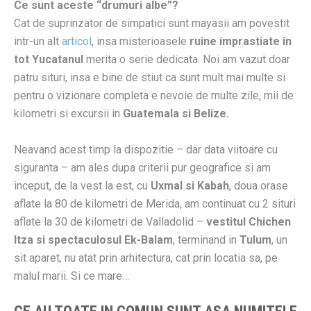
Ce sunt aceste “drumuri albe”?
Cat de suprinzator de simpatici sunt mayasii am povestit
intr-un alt
articol
, insa misterioasele
ruine imprastiate in
tot Yucatanul
merita o serie dedicata. Noi am vazut doar
patru situri, insa e bine de stiut ca sunt mult mai multe si
pentru o vizionare completa e nevoie de multe zile, mii de
kilometri si excursii in
Guatemala si Belize.
Neavand acest timp la dispozitie – dar data viitoare cu
siguranta – am ales dupa criterii pur geografice si am
inceput, de la vest la est, cu
Uxmal si Kabah
, doua orase
aflate la 80 de kilometri de Merida, am continuat cu 2 situri
aflate la 30 de kilometri de Valladolid –
vestitul Chichen
Itza si spectaculosul Ek-Balam
, terminand in
Tulum
, un
sit aparet, nu atat prin arhitectura, cat prin locatia sa, pe
malul marii. Si ce mare…