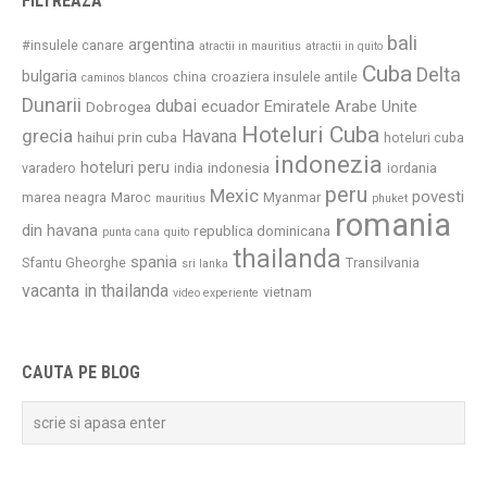
FILTREAZA
bali
argentina
#insulele canare
atractii in mauritius
atractii in quito
Cuba
Delta
bulgaria
china
croaziera insulele antile
caminos blancos
Dunarii
dubai
ecuador
Emiratele Arabe Unite
Dobrogea
Hoteluri Cuba
grecia
Havana
haihui prin cuba
hoteluri cuba
indonezia
hoteluri peru
indonesia
varadero
india
iordania
peru
Mexic
povesti
marea neagra
Maroc
Myanmar
mauritius
phuket
romania
din havana
republica dominicana
punta cana
quito
thailanda
spania
Sfantu Gheorghe
Transilvania
sri lanka
vacanta in thailanda
vietnam
video experiente
CAUTA PE BLOG