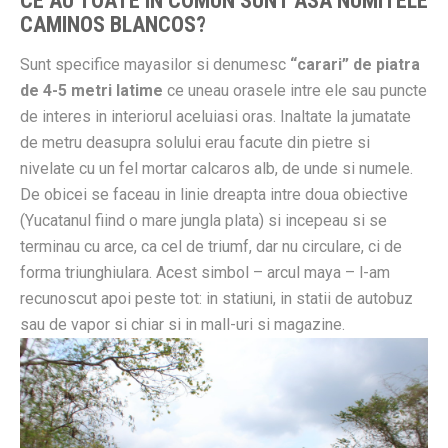
CE AU TOATE IN COMUN SUNT ASA NUMITELE
CAMINOS BLANCOS?
Sunt specifice mayasilor si denumesc
“carari” de piatra
de 4-5 metri latime
ce uneau orasele intre ele sau puncte
de interes in interiorul aceluiasi oras. Inaltate la jumatate
de metru deasupra solului erau facute din pietre si
nivelate cu un fel mortar calcaros alb, de unde si numele.
De obicei se faceau in linie dreapta intre doua obiective
(Yucatanul fiind o mare jungla plata) si incepeau si se
terminau cu arce, ca cel de triumf, dar nu circulare, ci de
forma triunghiulara. Acest simbol – arcul maya – l-am
recunoscut apoi peste tot: in statiuni, in statii de autobuz
sau de vapor si chiar si in mall-uri si magazine.