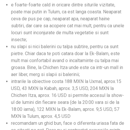
e foarte-foarte cald in oricare dintre siturile vizitate,
poate mai putin in Tulum, ca est langa coasta. Neaparat
ceva de pus pe cap, neaparat apa, neaparat haine
subtiri, dar care sa acopere cat mai mult, pentru ca unele
locuri sunt inconjurate de multa vegetatie si sunt
insecte;
nu slapi si nici balerini cu talpa subtire, pentru ca sunt
pietre. Chiar daca te poti catara doar la Ek-Balam, este
mult mai confortabil avand o incaltaminte cu talpa mai
groasa. Bine, la Chichen Itza unde este ca intr-un mall in
aer liber, merg si slapii si balerinii;
intrarile la obiective costa 188 MXN la Uxmal, aprox.15
USD, 43 MXN la Kabah, aprox. 3,5 USD, 204 MXN la
Chichen Itza, aprox. 16 USD si permite accesul la show-
ul de lumini din fiecare seara (de la 20:00 vara si de la
18:00 iarna), 122 MXN la Ek-Balam, aprox. 9,5 USD, 57
MXN la Tulum, aprox. 4,5 USD
recomandam un ghid bun, face o diferenta uriasa fata de