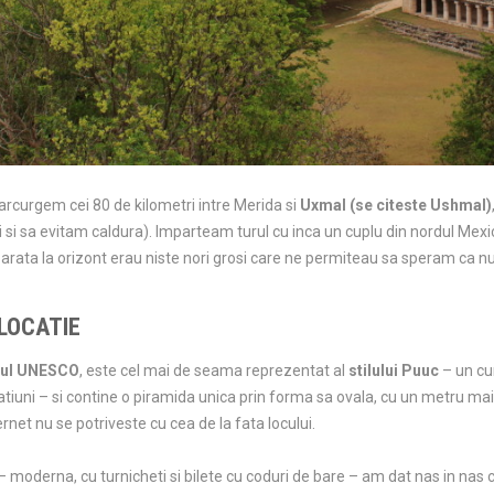
arcurgem cei 80 de kilometri intre Merida si
Uxmal (se citeste Ushmal)
 si sa evitam caldura). Imparteam turul cu inca un cuplu din nordul Mexic
 arata la orizont erau niste nori grosi care ne permiteau sa speram ca 
LOCATIE
iul UNESCO
, este cel mai de seama reprezentat al
stilului Puuc
– un cu
tiuni – si contine o piramida unica prin forma sa ovala, cu un metru mai 
rnet nu se potriveste cu cea de la fata locului.
 moderna, cu turnicheti si bilete cu coduri de bare – am dat nas in nas 