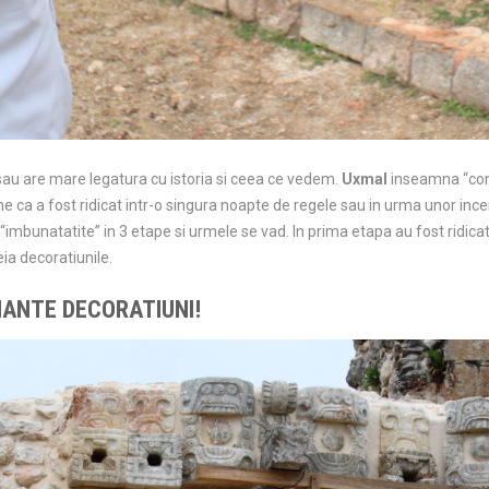
au are mare legatura cu istoria si ceea ce vedem.
Uxmal
inseamna “cons
e ca a fost ridicat intr-o singura noapte de regele sau in urma unor incer
t “imbunatatite” in 3 etape si urmele se vad. In prima etapa au fost ridi
reia decoratiunile.
NANTE DECORATIUNI!