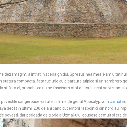
 dezamagim, a intrat in scena ghidul. Spre rusinea mea, i-am uitat num
in statura compacta, fata tuciurie cu o barbuta atipica si un sombrero gen
 si, fara el, probabil ca nu ne fascinam atat de mult incat sa vizitam si ce
p povestile sangeroase vazute in filme de genul Apocalypto. In
Uxmal
nu 
ya decat in ultimii 200 de ani cand cuceritorii razboinici din nord au impu
e povesti, dar perioada de glorie a Uxmal-ului apusese demult si era dej