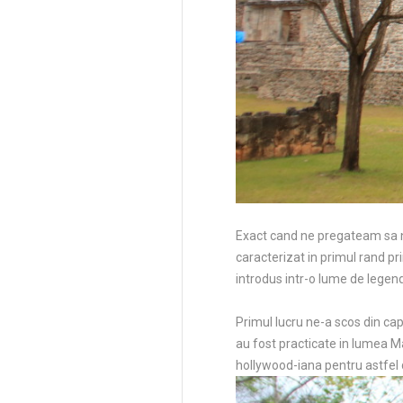
Exact cand ne pregateam sa ne
caracterizat in primul rand pr
introdus intr-o lume de legenda
Primul lucru ne-a scos din ca
au fost practicate in lumea Ma
hollywood-iana pentru astfel d