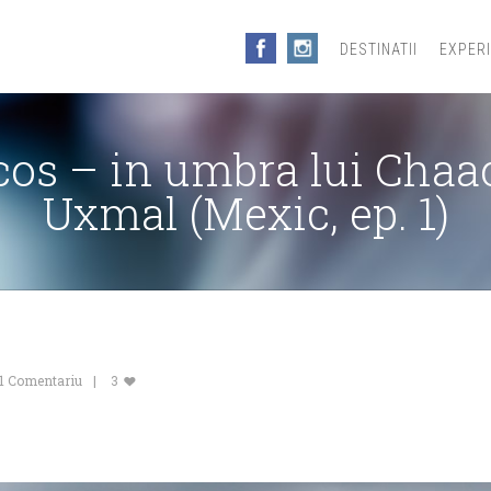
DESTINATII
EXPER
s – in umbra lui Chaac,
Uxmal (Mexic, ep. 1)
1 Comentariu
3