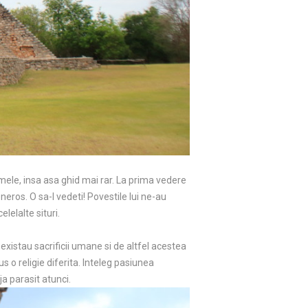
ele, insa asa ghid mai rar. La prima vedere
eros. O sa-l vedeti! Povestile lui ne-au
lelalte situri.
existau sacrificii umane si de altfel acestea
s o religie diferita. Inteleg pasiunea
a parasit atunci.