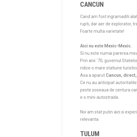
CANCUN
Cand am fost ingramaditi alatu
rupti, dar aer de explorator, t
Foarte multa varietate!
Aici nu este Mexic-Mexic.
Si nu este numai parerea mea,
Prin anii `70, guvernul Statel
ridice o mare statiune turist
Asa a aparut
Cancun, direct,
Ce nu au anticipat autoritati
peste soseaua de centura care 
e o mini-autostrada.
Noi am stat putin aici si expe
relevanta.
TULUM