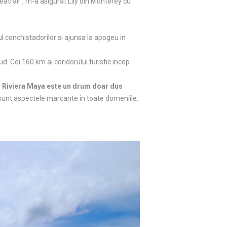
eatral!”, m-a asigurat Lily din Monterey cu
l conchistadorilor si ajunsa la apogeu in
d. Cei 160 km ai coridorului turistic incep
e
Riviera Maya este un drum doar dus
te sunt aspectele marcante in toate domeniile: