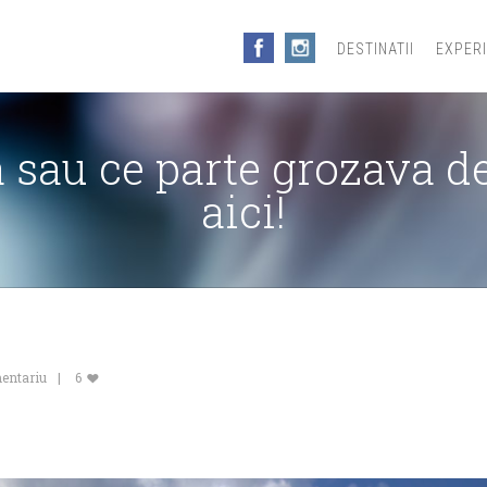
DESTINATII
EXPER
 sau ce parte grozava de
aici!
mentariu
6