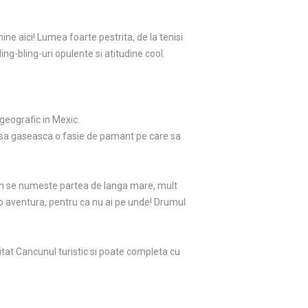
ne aici! Lumea foarte pestrita, de la tenisi
ing-bling-uri opulente si atitudine cool.
geografic in Mexic.
us sa gaseasca o fasie de pamant pe care sa
 cum se numeste partea de langa mare, mult
 o aventura, pentru ca nu ai pe unde! Drumul
zitat Cancunul turistic si poate completa cu