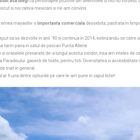
 sunt asa blegi
ca personajele pozitive din telenovele si nici nu vorbesc t
scut si noi cativa mexicani si ne-am convins.
 vremea mayasilor o
importanta comerciala
deosebita, pastrata in timpu
eput sa se dezvolte in anii `90 si continua in 2014, extinzandu-se catre su
na tarm pana in satul de pescari Punta Allene.
e si oraselele presarate de-a lungul acestui coridor, insa am inteles de c
ea Paradisului: gasesti de toate, pentru toti. Diversitatea si accesibilita
 de trait in general.
ar fi una dintre optiunile pe care le-am pune in capul listei!