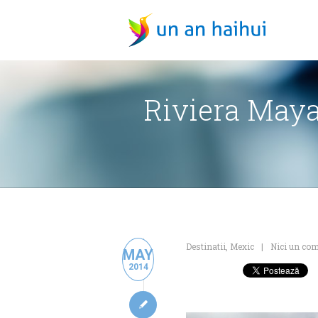
Riviera Maya
Destinatii
,
Mexic
Nici un co
MAY
2014