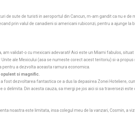
ri de sute de turisti in aeroportul din Cancun, m-am gandit ca nu e de mi
recand prin valul de canadieni si americani rubiconzi, pentru a ajunge la bl
 am validat-o cu mexicani adevarati! Aici este un Miami fabulos, situat 
or Unite ale Mexicului (asa se numeste corect acest teritoriu) si-a prop
ica pentru a dezvolta aceasta ramura economica.
 opulent si magnific.
le a fost dezvoltarea fantastica ce a dus la depasirea Zonei Hoteliere,
o delimita. Din acesta cauza, sa mergi pe jos aici si sa traversezi este
rienta noastra este limitata, insa colegul meu de la vanzari, Cosmin, a vi