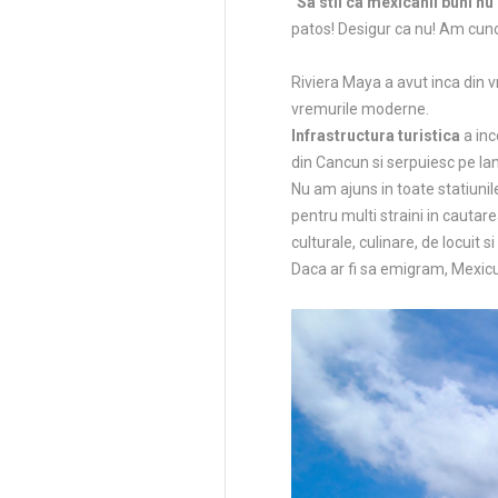
“
Sa stii ca mexicanii buni nu
patos! Desigur ca nu! Am cuno
Riviera Maya a avut inca din
vremurile moderne.
Infrastructura turistica
a inc
din Cancun si serpuiesc pe la
Nu am ajuns in toate statiunil
pentru multi straini in cautar
culturale, culinare, de locuit si
Daca ar fi sa emigram, Mexicul 