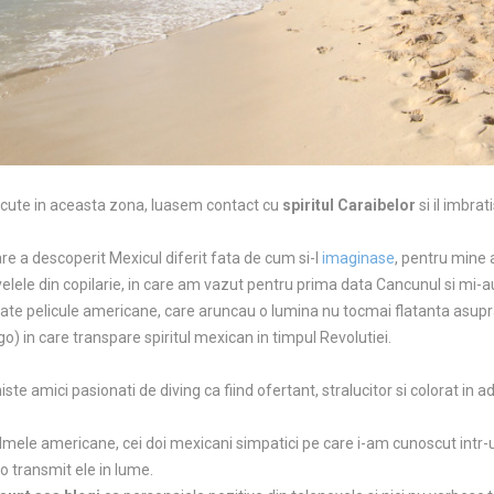
cute in aceasta zona, luasem contact cu
spiritul Caraibelor
si il imbra
e a descoperit Mexicul diferit fata de cum si-l
imaginase
, pentru mine 
elele din copilarie, in care am vazut pentru prima data Cancunul si mi-
ate pelicule americane, care aruncau o lumina nu tocmai flatanta asupra 
o) in care transpare spiritul mexican in timpul Revolutiei.
iste amici pasionati de diving ca fiind ofertant, stralucitor si colorat in a
lmele americane, cei doi mexicani simpatici pe care i-am cunoscut intr-una
o transmit ele in lume.