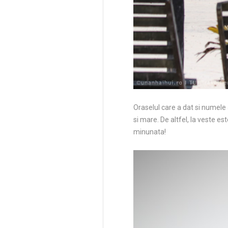
Oraselul care a dat si numele 
si mare. De altfel, la veste es
minunata!