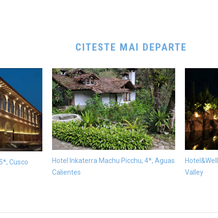
CITESTE MAI DEPARTE
Hotel Inkaterra Machu Picchu, 4*, Aguas
Hotel&Well
 5*, Cusco
Calientes
Valley