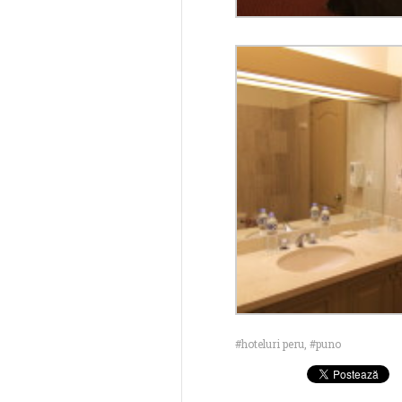
hoteluri peru
,
puno