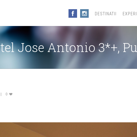
DESTINATII
EXPER
tel Jose Antonio 3*+, P
0