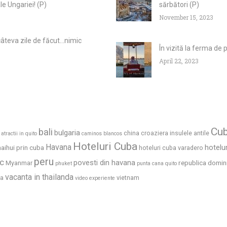
le Ungariei! (P)
sărbători (P)
November 15, 2023
âteva zile de făcut...nimic
În vizită la ferma de
April 22, 2023
Cu
bali
bulgaria
china
croaziera insulele antile
atractii in quito
caminos blancos
Hoteluri Cuba
Havana
hotelu
haihui prin cuba
hoteluri cuba varadero
peru
c
povesti din havana
republica domin
Myanmar
phuket
punta cana
quito
vacanta in thailanda
ia
vietnam
video experiente