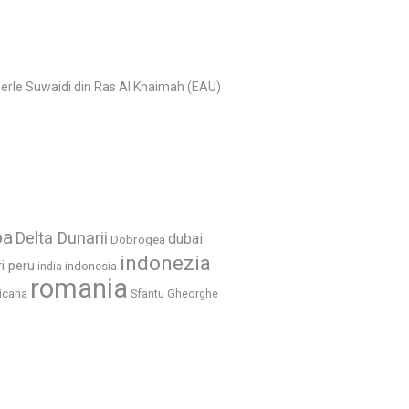
 perle Suwaidi din Ras Al Khaimah (EAU)
ba
Delta Dunarii
dubai
Dobrogea
indonezia
ri peru
indonesia
india
romania
icana
Sfantu Gheorghe