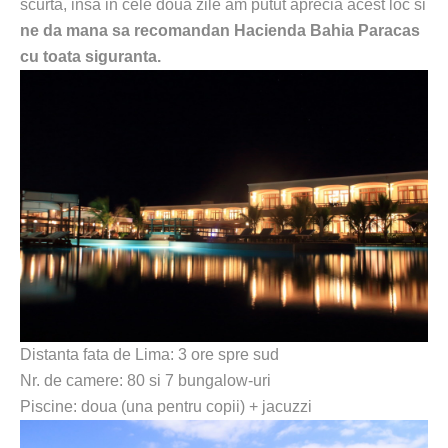
scurta, insa in cele doua zile am putut aprecia acest loc si
ne da mana sa recomandan Hacienda Bahia Paracas
cu toata siguranta.
Distanta fata de Lima: 3 ore spre sud
Nr. de camere: 80 si 7 bungalow-uri
Piscine: doua (una pentru copii) + jacuzzi