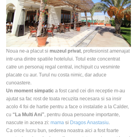
Noua ne-a placut si
muzeul privat
, profesionist amenajat
intr-una dintre spatiile hotelului. Totul este concentrat
catre un personaj regal central, inchipuit cu vesminte
placate cu aur. Turul nu costa nimic, dar aduce
cunoastere.
Un moment simpatic
a fost cand cei din receptie m-au
ajutat sa fac rost de toata recuzita necesara si sa insir
acolo 4 foi de hartie pentru a face o instalatie a la Calder,
cu
“La Multi Ani”
, pentru doua persoane importante,
nascute in aceea zi:
mama
si
Dragos Anastasiu
.
Ca orice lucru bun, sederea noastra aici a fost foarte