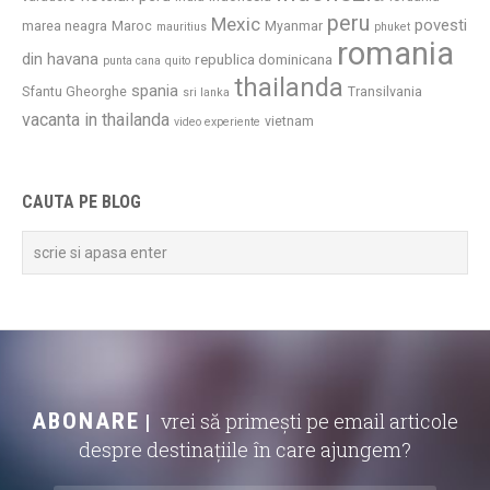
peru
Mexic
povesti
marea neagra
Maroc
Myanmar
mauritius
phuket
romania
din havana
republica dominicana
punta cana
quito
thailanda
spania
Sfantu Gheorghe
Transilvania
sri lanka
vacanta in thailanda
vietnam
video experiente
CAUTA PE BLOG
ABONARE
vrei să primești pe email articole
despre destinațiile în care ajungem?