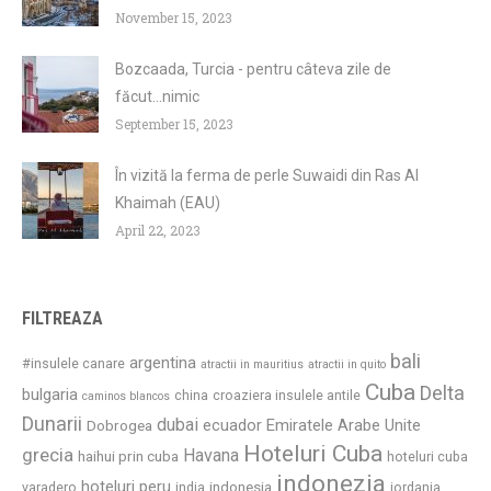
November 15, 2023
Bozcaada, Turcia - pentru câteva zile de
făcut...nimic
September 15, 2023
În vizită la ferma de perle Suwaidi din Ras Al
Khaimah (EAU)
April 22, 2023
FILTREAZA
bali
argentina
#insulele canare
atractii in mauritius
atractii in quito
Cuba
Delta
bulgaria
china
croaziera insulele antile
caminos blancos
Dunarii
dubai
ecuador
Emiratele Arabe Unite
Dobrogea
Hoteluri Cuba
grecia
Havana
haihui prin cuba
hoteluri cuba
indonezia
hoteluri peru
indonesia
varadero
india
iordania