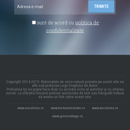
sunt de acord cu
politica de
confidentialitate
Copyright 2014-2019: Materialele de orice natură postate pe acest site se
află sub protecția Legii Dreptului de Autor.
Preluarea lor se poate face doar cu acordul scris al autorilor și cu citarea
sursei. La sfârșitul fiecărei preluări autorizate de text sau fotografii trebuie
să existe un link către acest site.
www.eurolines.ro
www.tui-travelcenter.ro
www.aerolines.ro
www.greenvillage.ro