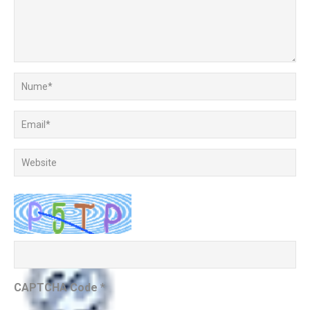
CAPTCHA Code
*