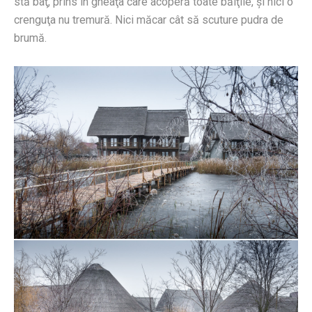
stă baţ, prins în gheaţa care acoperă toate bălţile, şi nici o
crenguţa nu tremură. Nici măcar cât să scuture pudra de
brumă.