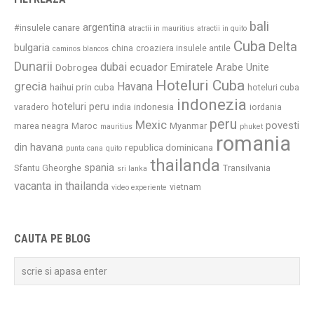
bali
argentina
#insulele canare
atractii in mauritius
atractii in quito
Cuba
Delta
bulgaria
china
croaziera insulele antile
caminos blancos
Dunarii
dubai
ecuador
Emiratele Arabe Unite
Dobrogea
Hoteluri Cuba
grecia
Havana
haihui prin cuba
hoteluri cuba
indonezia
hoteluri peru
indonesia
varadero
india
iordania
peru
Mexic
povesti
marea neagra
Maroc
Myanmar
mauritius
phuket
romania
din havana
republica dominicana
punta cana
quito
thailanda
spania
Sfantu Gheorghe
Transilvania
sri lanka
vacanta in thailanda
vietnam
video experiente
CAUTA PE BLOG