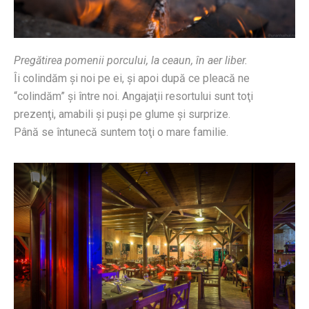
Pregătirea pomenii porcului, la ceaun, în aer liber.
Îi colindăm şi noi pe ei, şi apoi după ce pleacă ne
“colindăm” şi între noi. Angajaţii resortului sunt toţi
prezenţi, amabili şi puşi pe glume şi surprize.
Până se întunecă suntem toţi o mare familie.