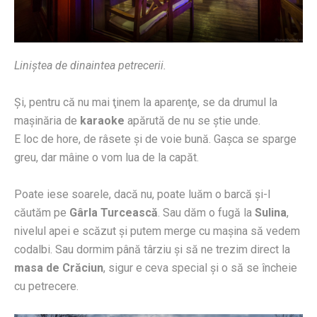
Liniştea de dinaintea petrecerii.
Şi, pentru că nu mai ţinem la aparenţe, se da drumul la
maşinăria de
karaoke
apărută de nu se ştie unde.
E loc de hore, de râsete şi de voie bună. Gaşca se sparge
greu, dar mâine o vom lua de la capăt.
Poate iese soarele, dacă nu, poate luăm o barcă şi-l
căutăm pe
Gârla Turcească
. Sau dăm o fugă la
Sulina
,
nivelul apei e scăzut şi putem merge cu maşina să vedem
codalbi. Sau dormim până târziu şi să ne trezim direct la
masa de Crăciun
, sigur e ceva special şi o să se încheie
cu petrecere.