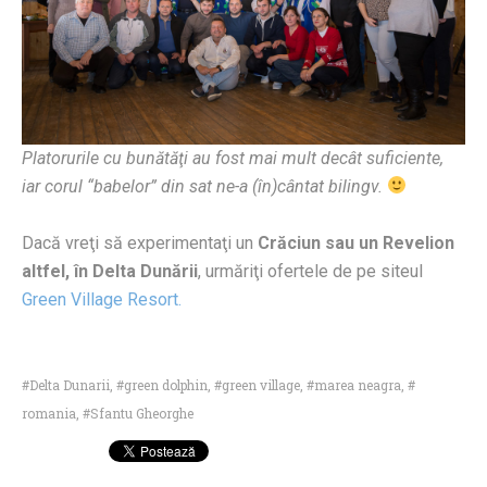
Platorurile cu bunătăţi au fost mai mult dec
â
t suficiente,
iar corul “babelor” din sat ne-a (în)cântat bilingv.
Dacă vreţi să experimentaţi un
Crăciun sau un Revelion
altfel, în Delta Dunării
, urmăriţi ofertele de pe siteul
Green Village Resort.
Delta Dunarii
,
green dolphin
,
green village
,
marea neagra
,
romania
,
Sfantu Gheorghe