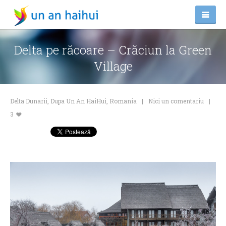
Delta pe răcoare – Crăciun la Green
Village
Delta Dunarii
,
Dupa Un An HaiHui
,
Romania
Nici un comentariu
3