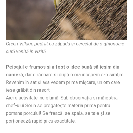
Green Village pudrat cu z
ă
pada şi cercetat de o ghionoaie
sur
ă
venită în vizită.
Peisajul e frumos şi a fost o idee bună să ieşim din
cameră
, dar e răcoare si după o ora începem s-o simţim.
Revenim în sat şi aşa vedem prima mişcare, un om care
iese grăbit din resort.
Aici e activitate, nu glumă. Sub observaţia si măiestria
chef-ului Sorin se pregăteşte materia prima pentru
pomana porcului! Se freacă, se spală, se taie şi se
porţionează rapid şi cu exactitate.