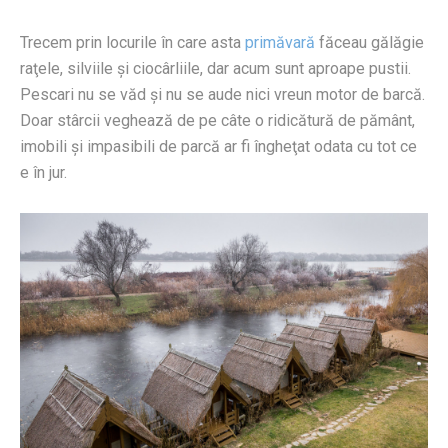
Trecem prin locurile în care asta
primăvară
făceau gălăgie
raţele, silviile şi ciocârliile, dar acum sunt aproape pustii.
Pescari nu se văd şi nu se aude nici vreun motor de barcă.
Doar stârcii veghează de pe câte o ridicătură de pământ,
imobili şi impasibili de parcă ar fi îngheţat odata cu tot ce
e în jur.