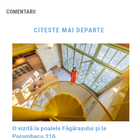
COMENTARII
CITESTE MAI DEPARTE
O vizită la poalele Făgărașului și la
Porumbacu 216