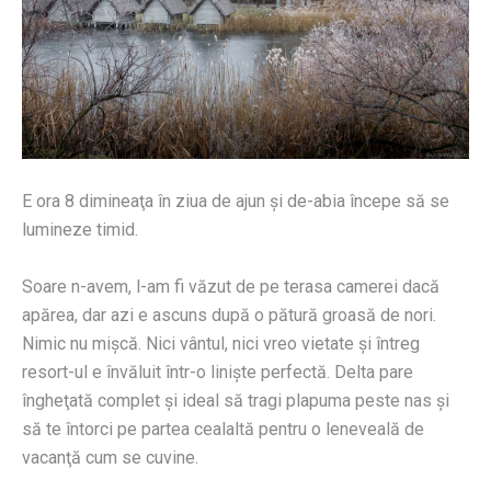
E ora 8 dimineaţa în ziua de ajun şi de-abia începe să se
lumineze timid.
Soare n-avem, l-am fi văzut de pe terasa camerei dacă
apărea, dar azi e ascuns după o pătură groasă de nori.
Nimic nu mişcă. Nici vântul, nici vreo vietate şi întreg
resort-ul e învăluit într-o linişte perfectă. Delta pare
îngheţată complet şi ideal să tragi plapuma peste nas şi
să te întorci pe partea cealaltă pentru o leneveală de
vacanţă cum se cuvine.