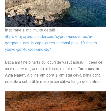
Inspirație și mai multe detalii:
https://mycyprusinsider.com/cyprus-uncovered/a-
gorgeous-day-in-cape-greco-national-park-10-things-
youve-got-to-see-and-do/
Dacă am ține o hartă cu locuri de văzut apusul – ceea ce
nu e o idee rea, acesta ar fi unul dintre ele:
“sea caves
Ayia Napa”.
Aici ne-am oprit și am stat ceva, până când
soarele a coborât în mare și cei câțiva turiști s-au retras.