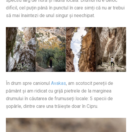
spectru larg de floră și faună locală. Drumul nu e deloc
dificil, cel puțin până în punctul în care simți că nu ar trebui
să mai înaintezi de unul singur și neechipat.
În drum spre canionul
Avakas
, am scotocit pereții de
pământ și am ridicat cu grijă pietrele de la marginea
drumului în căutarea de frumuseți locale: 5 specii de
șopârle, dintre care una trăiește doar în Cipru.