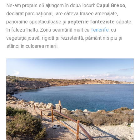
Ne-am propus să ajungem în două locuri:
Capul Greco
,
declarat parc național, are câteva trasee amenajate,
panorame spectaculoase și
peșterile fanteziste
săpate
în faleza înalta. Zona seamănă mult cu
Tenerife
, cu
vegetația joasă, rigidă și rezistentă, pământ nisipiu și
stânci în culoarea mierii.