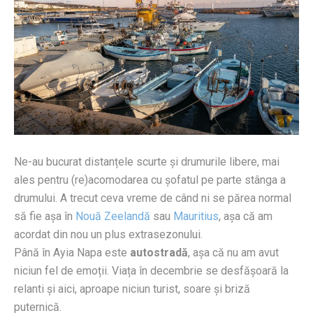
Ne-au bucurat distanțele scurte și drumurile libere, mai
ales pentru (re)acomodarea cu șofatul pe parte stânga a
drumului. A trecut ceva vreme de când ni se părea normal
să fie așa în
Nouă Zeelandă
sau
Mauritius
, așa că am
acordat din nou un plus extrasezonului.
Până în Ayia Napa este
autostradă
, așa că nu am avut
niciun fel de emoții. Viața în decembrie se desfășoară la
relanti și aici, aproape niciun turist, soare și briză
puternică.