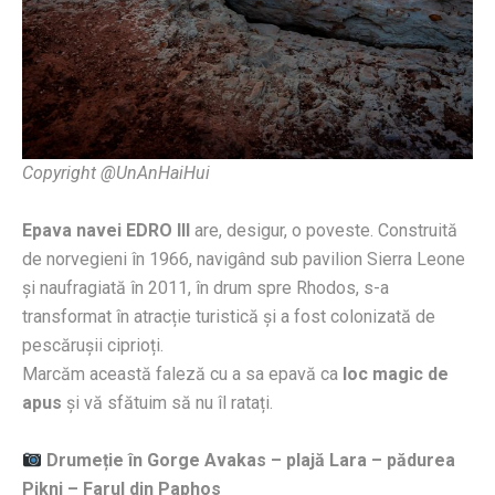
Copyright @UnAnHaiHui
Epava navei EDRO III
are, desigur, o poveste. Construită
de norvegieni în 1966, navigând sub pavilion Sierra Leone
și naufragiată în 2011, în drum spre Rhodos, s-a
transformat în atracție turistică și a fost colonizată de
pescărușii ciprioți.
Marcăm această faleză cu a sa epavă ca
loc magic de
apus
și vă sfătuim să nu îl ratați.
Drumeție în Gorge Avakas – plajă Lara – pădurea
Pikni – Farul din Paphos