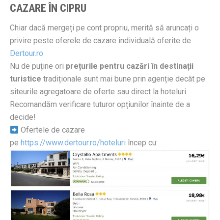
CAZARE ÎN CIPRU
Chiar dacă mergeți pe cont propriu, merită să aruncați o
privire peste oferele de cazare individuală oferite de
Dertour.ro
Nu de puține ori
prețurile pentru cazări în destinații
turistice
tradiționale sunt mai bune prin agenție decât pe
siteurile agregatoare de oferte sau direct la hoteluri.
Recomandăm verificare tuturor opțiunilor înainte de a
decide!
Ofertele de cazare
pe
https://www.dertour.ro/hoteluri
încep cu: