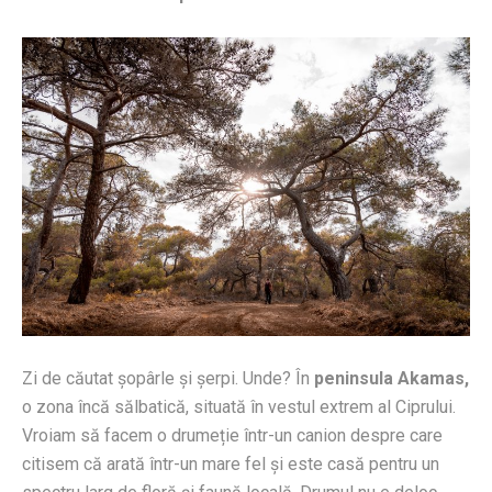
Zi de căutat șopârle și șerpi. Unde? În
peninsula Akamas,
o zona încă sălbatică, situată în vestul extrem al Ciprului.
Vroiam să facem o drumeție într-un canion despre care
citisem că arată într-un mare fel și este casă pentru un