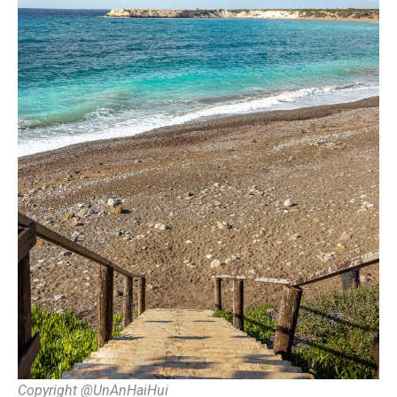
Copyright @UnAnHaiHui