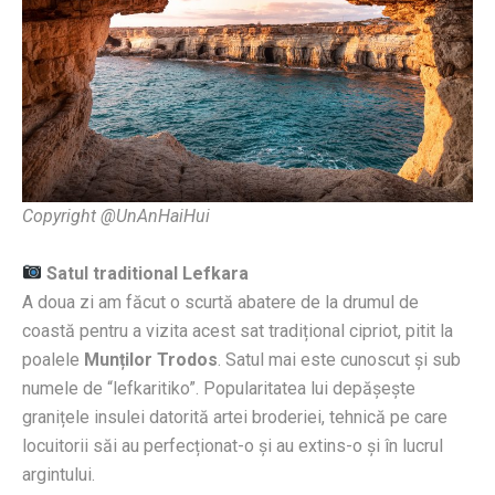
Copyright @UnAnHaiHui
Satul traditional Lefkara
A doua zi am făcut o scurtă abatere de la drumul de
coastă pentru a vizita acest sat tradițional cipriot, pitit la
poalele
Munților Trodos
. Satul mai este cunoscut și sub
numele de “lefkaritiko”. Popularitatea lui depășește
granițele insulei datorită artei broderiei, tehnică pe care
locuitorii săi au perfecționat-o și au extins-o și în lucrul
argintului.