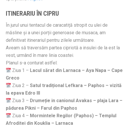
ITINERARIU ÎN CIPRU
În jurul unui tentacul de caracatiță stropit cu ulei de
măsline și a unei porții generoase de musaca, am
definitivat itinerariul pentru zilele următoare.
Aveam să traversăm partea cipriotă a insulei de la est la
vest, urmând în mare linia coastei.
Planul s-a conturat astfel:
Ziua 1 –
Lacul sărat din Larnaca – Aya Napa – Cape
Greco
Ziua 2 –
Satul tradițional Lefkara – Paphos – vizită
la epava Edro III
Ziua 3 –
Drumeție in canionul Avakas – plaja Lara –
pădurea Pikni – Farul din Paphos
Ziua 4 –
Mormintele Regilor (Paphos) – Templul
Afroditei din Kouklia – Larnaca