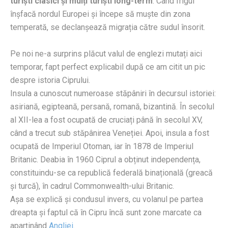
turiști clasici și mulți turiști long-term
. Când frigul
înșfacă nordul Europei și începe să muște din zona
temperată, se declanșează migrația către sudul însorit.
Pe noi ne-a surprins plăcut valul de englezi mutați aici
temporar, fapt perfect explicabil după ce am citit un pic
despre istoria Ciprului.
Insula a cunoscut numeroase stăpâniri în decursul istoriei:
asiriană, egipteană, persană, romană, bizantină. În secolul
al XII-lea a fost ocupată de cruciați până în secolul XV,
când a trecut sub stăpânirea Veneției. Apoi, insula a fost
ocupată de Imperiul Otoman, iar în 1878 de Imperiul
Britanic. Deabia în 1960 Ciprul a obținut independența,
constituindu-se ca republică federală binațională (greacă
și turcă), în cadrul Commonwealth-ului Britanic.
Așa se explică și condusul invers, cu volanul pe partea
dreapta și faptul că în Cipru încă sunt zone marcate ca
aparținând
Angliei
.