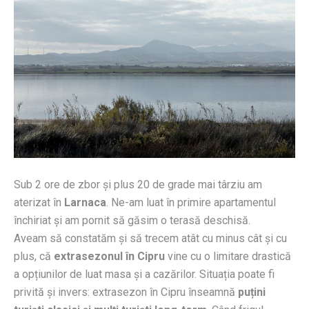
Sub 2 ore de zbor și plus 20 de grade mai târziu am
aterizat în
Larnaca
. Ne-am luat în primire apartamentul
închiriat și am pornit să găsim o terasă deschisă.
Aveam să constatăm și să trecem atât cu minus cât și cu
plus, că
extrasezonul în Cipru
vine cu o limitare drastică
a opțiunilor de luat masa și a cazărilor. Situația poate fi
privită și invers: extrasezon în Cipru înseamnă
puțini