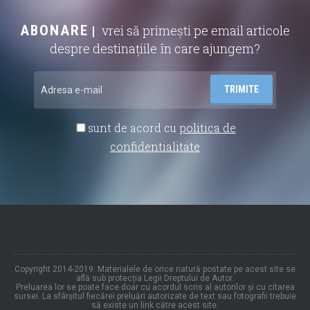
ABONARE
vrei să primești pe email articole
despre destinațiile în care ajungem?
sunt de acord cu
politica de
confidentialitate
Copyright 2014-2019: Materialele de orice natură postate pe acest site se
află sub protecția Legii Dreptului de Autor.
Preluarea lor se poate face doar cu acordul scris al autorilor și cu citarea
sursei. La sfârșitul fiecărei preluări autorizate de text sau fotografii trebuie
să existe un link către acest site.