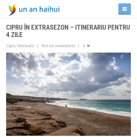
CIPRU ÎN EXTRASEZON – ITINERARIU PENTRU
4 ZILE
Cipru
,
Destinatii
Nici un comentariu
4