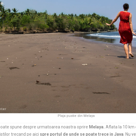
Plaja pustie din Melaya
e poate spune despre urmatoarea noastra oprire
Melaya.
Aflata la 10 km d
stilor trecand pe aici
spre portul de unde se poate trece in Java
. Nu v