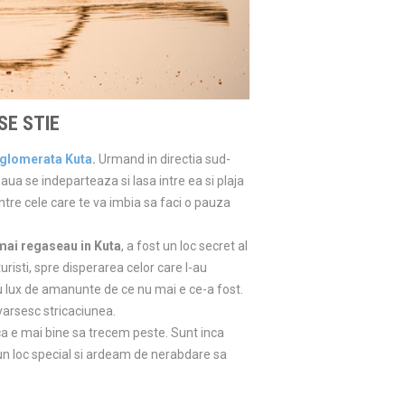
SE STIE
 aglomerata Kuta
.
Urmand in directia sud-
aua se indeparteaza si lasa intre ea si plaja
ntre cele care te va imbia sa faci o pauza
 mai regaseau in Kuta
, a fost un loc secret al
turisti, spre disperarea celor care l-au
 cu lux de amanunte de ce nu mai e ce-a fost.
avarsesc stricaciunea.
ca e mai bine sa trecem peste. Sunt inca
r-un loc special si ardeam de nerabdare sa