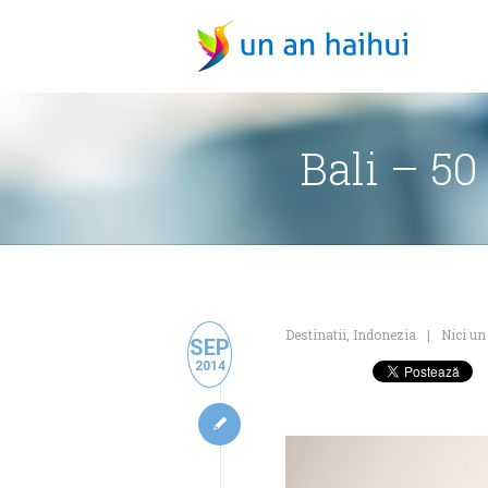
Bali – 50
Destinatii
,
Indonezia
Nici un
SEP
2014