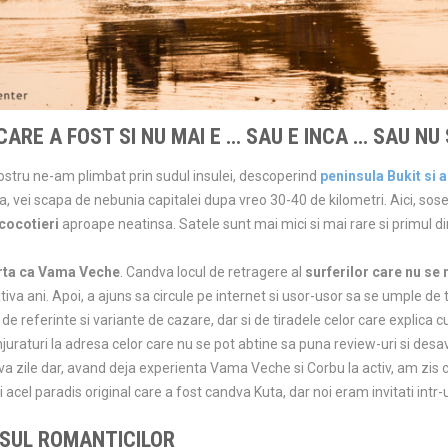
CARE A FOST SI NU MAI E … SAU E INCA … SAU NU 
 nostru ne-am plimbat prin sudul insulei, descoperind
peninsula Bukit si
la, vei scapa de nebunia capitalei dupa vreo 30-40 de kilometri. Aici, sose
cocotieri
aproape neatinsa. Satele sunt mai mici si mai rare si primul di
arta ca Vama Veche
. Candva locul de retragere al
surferilor care nu se
ativa ani. Apoi, a ajuns sa circule pe internet si usor-usor sa se umple de 
 de referinte si variante de cazare, dar si de tiradele celor care explica
injuraturi la adresa celor care nu se pot abtine sa puna review-uri si des
eva zile dar, avand deja experienta Vama Veche si Corbu la activ, am zis 
si acel paradis original care a fost candva Kuta, dar noi eram invitati int
SUL ROMANTICILOR