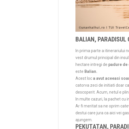
BALIAN, PARADISUL 
In prima parte a itinerariului
vest drumul principal din insu
hectare intregi de
padure de 
este
Balian.
Acest loc
a avut aceeasi so
catorva zeci de initiati doar c
descoperit. Acum, netul e plin
In multe cazuri, la pachet cu 
Ar fi meritat sa ne oprim cat
destui care jura ca aici vei ga
ajungem.
PEKUTATAN, PARADI