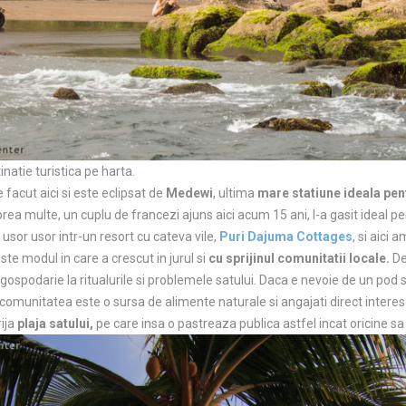
inatie turistica pe harta.
facut aici si este eclipsat de
Medewi
, ultima
mare statiune ideala pen
rea multe, un cuplu de francezi ajuns aici acum 15 ani, l-a gasit ideal 
sor usor intr-un resort cu cateva vile,
Puri Dajuma Cottages
, si aici 
ste modul in care a crescut in jurul si
cu sprijinul comunitatii locale.
De 
 gospodarie la ritualurile si problemele satului. Daca e nevoie de un pod 
 comunitatea este o sursa de alimente naturale si angajati direct interesa
ija
plaja satului,
pe care insa o pastreaza publica astfel incat oricine s