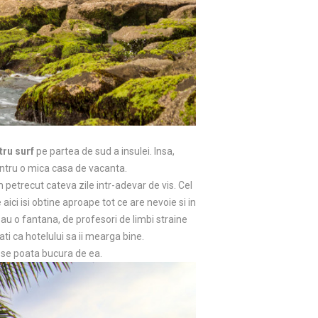
tru surf
pe partea de sud a insulei. Insa,
pentru o mica casa de vacanta.
am petrecut cateva zile intr-adevar de vis. Cel
aici isi obtine aproape tot ce are nevoie si in
sau o fantana, de profesori de limbi straine
ti ca hotelului sa ii mearga bine.
a se poata bucura de ea.