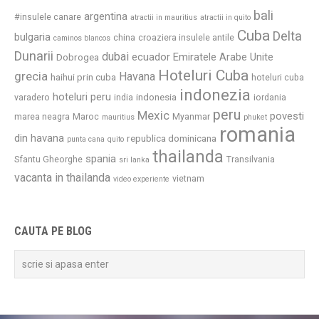
bali
argentina
#insulele canare
atractii in mauritius
atractii in quito
Cuba
Delta
bulgaria
china
croaziera insulele antile
caminos blancos
Dunarii
dubai
ecuador
Emiratele Arabe Unite
Dobrogea
Hoteluri Cuba
grecia
Havana
haihui prin cuba
hoteluri cuba
indonezia
hoteluri peru
indonesia
varadero
india
iordania
peru
Mexic
povesti
marea neagra
Maroc
Myanmar
mauritius
phuket
romania
din havana
republica dominicana
punta cana
quito
thailanda
spania
Sfantu Gheorghe
Transilvania
sri lanka
vacanta in thailanda
vietnam
video experiente
CAUTA PE BLOG