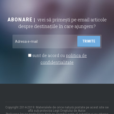
ABONARE
vrei să primești pe email articole
despre destinațiile în care ajungem?
sunt de acord cu
politica de
confidentialitate
Copyright 2014-2019: Materialele de orice natură postate pe acest site se
află sub protecția Legii Dreptului de Autor.
Preluarea lor se poate face doar cu acordul scris al autorilor și cu citarea