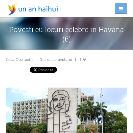
Povesti cu locuri celebre in Havana
(6)
Cuba
,
Destinatii
Nici un comentariu
1