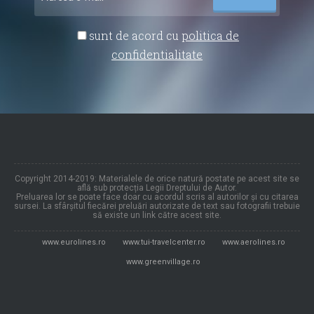
sunt de acord cu
politica de
confidentialitate
Copyright 2014-2019: Materialele de orice natură postate pe acest site se
află sub protecția Legii Dreptului de Autor.
Preluarea lor se poate face doar cu acordul scris al autorilor și cu citarea
sursei. La sfârșitul fiecărei preluări autorizate de text sau fotografii trebuie
să existe un link către acest site.
www.eurolines.ro
www.tui-travelcenter.ro
www.aerolines.ro
www.greenvillage.ro