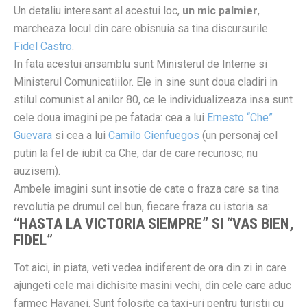
Un detaliu interesant al acestui loc,
un mic palmier
,
marcheaza locul din care obisnuia sa tina discursurile
Fidel Castro
.
In fata acestui ansamblu sunt Ministerul de Interne si
Ministerul Comunicatiilor. Ele in sine sunt doua cladiri in
stilul comunist al anilor 80, ce le individualizeaza insa sunt
cele doua imagini pe pe fatada: cea a lui
Ernesto “Che”
Guevara
si cea a lui
Camilo Cienfuegos
(un personaj cel
putin la fel de iubit ca Che, dar de care recunosc, nu
auzisem).
Ambele imagini sunt insotie de cate o fraza care sa tina
revolutia pe drumul cel bun, fiecare fraza cu istoria sa:
“HASTA LA VICTORIA SIEMPRE” SI “VAS BIEN,
FIDEL”
Tot aici, in piata, veti vedea indiferent de ora din zi in care
ajungeti cele mai dichisite masini vechi, din cele care aduc
farmec Havanei. Sunt folosite ca taxi-uri pentru turistii cu