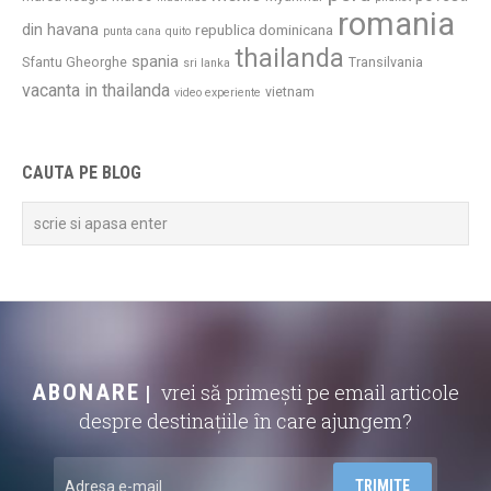
romania
din havana
republica dominicana
punta cana
quito
thailanda
spania
Sfantu Gheorghe
Transilvania
sri lanka
vacanta in thailanda
vietnam
video experiente
CAUTA PE BLOG
ABONARE
vrei să primești pe email articole
despre destinațiile în care ajungem?