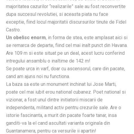
majoritatea cazurilor “realizarile” sale au fost reconvertite
dupa succesul revolutiei, si aceasta piata nu face
exceptie, fiind locul majoritatii discursurilor tinute de Fidel
Castro.
Un obelisc enorm
, in forma de stea, este amplasat aici si
se remarca de departe, fiind cel mai inalt punct din Havana.
Are 109 m si este situat pe un deal, acest lucru conferind
intregului ansamblu o inaltime de 142 m!
Se poate urca in varf, doar cu ascensorul, care din pacate,
cand am ajuns noi nu functiona.
La baza sa este un monument inchinat lui Jose Marti,
poate cel mai iubit erou national cubanez. Poet national si
vizionar, a fost unul dintre initiatorii miscarii de
independenta, militand activ pentru crezurile sale. Are o
istorie fascinanta, a murit din pacate foarte tanar, insa
ganditi-va la el cand ascultati varianta originala din
Guantanamera, pentru ca versurile ii apartin!