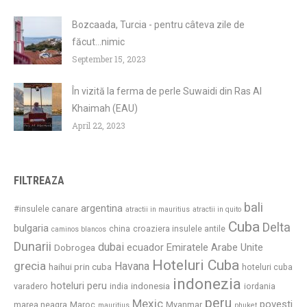
Bozcaada, Turcia - pentru câteva zile de
făcut...nimic
September 15, 2023
În vizită la ferma de perle Suwaidi din Ras Al
Khaimah (EAU)
April 22, 2023
FILTREAZA
bali
argentina
#insulele canare
atractii in mauritius
atractii in quito
Cuba
Delta
bulgaria
china
croaziera insulele antile
caminos blancos
Dunarii
dubai
ecuador
Emiratele Arabe Unite
Dobrogea
Hoteluri Cuba
grecia
Havana
haihui prin cuba
hoteluri cuba
indonezia
hoteluri peru
indonesia
varadero
india
iordania
peru
Mexic
povesti
marea neagra
Maroc
Myanmar
mauritius
phuket