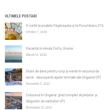
ULTIMELE POSTARI
O vizită la poalele Făgărașului și la Porumbacu 216
October 7, 2025
Vacanță în insula Corfu, Grecia
March 10, 2025
Stare de bine pentru corp și minte în sezonul de
iarnă - descoperiți apele termale ale Ungariei! (P)
December 5, 2023
Crăciunul în Ungaria: ghid complet al piețelor și
târgurilor de sărbători (P)
November 15, 2023