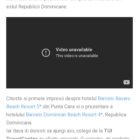
estul Republicii Dominicane.
Citeste si primele impresii despre hotelul
Barcelo Bavaro
Beach Resort 5*
din Punta Cana si o prezentare a
hotelului
Barcelo Dominican Beach Resort 4*
, Republica
Dominicana.
Iar daca iti doresti sa ajungi aici, colegii de la
TUI
TravelCenter
au oferte speciale. O selectie de pachete