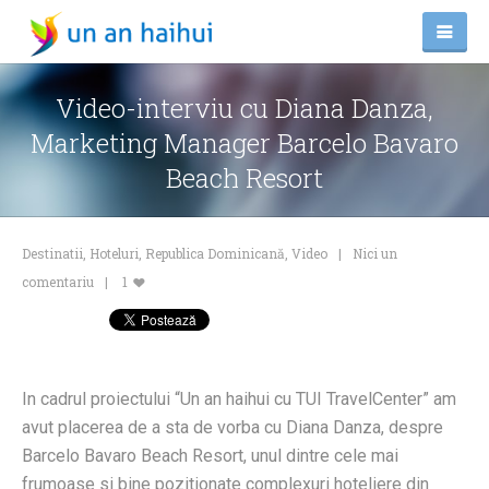
Video-interviu cu Diana Danza,
Marketing Manager Barcelo Bavaro
Beach Resort
Destinatii
,
Hoteluri
,
Republica Dominicană
,
Video
Nici un
comentariu
1
In cadrul proiectului “Un an haihui cu TUI TravelCenter” am
avut placerea de a sta de vorba cu Diana Danza, despre
Barcelo Bavaro Beach Resort, unul dintre cele mai
frumoase si bine pozitionate complexuri hoteliere din