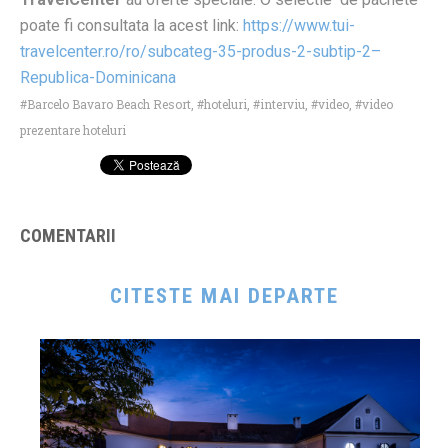
poate fi consultata la acest link:
https://www.tui-
travelcenter.ro/ro/subcateg-35-produs-2-subtip-2–
Republica-Dominicana
Barcelo Bavaro Beach Resort
,
hoteluri
,
interviu
,
video
,
video
prezentare hoteluri
COMENTARII
CITESTE MAI DEPARTE