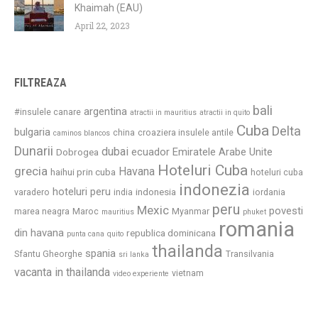
Khaimah (EAU)
April 22, 2023
FILTREAZA
bali
argentina
#insulele canare
atractii in mauritius
atractii in quito
Cuba
Delta
bulgaria
china
croaziera insulele antile
caminos blancos
Dunarii
dubai
ecuador
Emiratele Arabe Unite
Dobrogea
Hoteluri Cuba
grecia
Havana
haihui prin cuba
hoteluri cuba
indonezia
hoteluri peru
indonesia
varadero
india
iordania
peru
Mexic
povesti
marea neagra
Maroc
Myanmar
mauritius
phuket
romania
din havana
republica dominicana
punta cana
quito
thailanda
spania
Sfantu Gheorghe
Transilvania
sri lanka
vacanta in thailanda
vietnam
video experiente