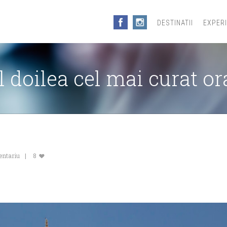
DESTINATII
EXPER
 doilea cel mai curat or
entariu
8