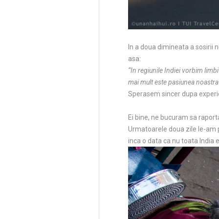
In a doua dimineata a sosirii 
asa:
“In regiunile Indiei vorbim limb
mai mult este pasiunea noastra
Sperasem sincer dupa experient
Ei bine, ne bucuram sa raport
Urmatoarele doua zile le-am 
inca o data ca nu toata India e 