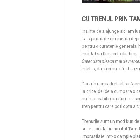
CU TRENUL PRIN TA
Inainte de a ajunge aici am lu
La 5 jumatate dimineata deja i
pentru o curatenie generala. 
insistat sa fim acolo din timp.
Cateodata pleaca mai devreme, 
inteles, dar nici nu a fost caz
Daca in gara a trebuit sa fa
la orice idei de a cumpara o 
nu impecabila) bauturi la disc
tren pentru care poti opta aici
Trenurile sunt un mod bun de 
sosea aici. Iar in
nordul Tamil
imprastiate intr-o campie plat