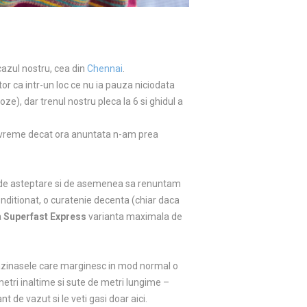
cazul nostru, cea din
Chennai
.
tor ca intr-un loc ce nu ia pauza niciodata
), dar trenul nostru pleca la 6 si ghidul a
 devreme decat ora anuntata n-am prea
r de asteptare si de asemenea sa renuntam
onditionat, o curatenie decenta (chiar daca
a
Superfast Express
varianta maximala de
agazinasele care marginesc in mod normal o
metri inaltime si sute de metri lungime –
 de vazut si le veti gasi doar aici.