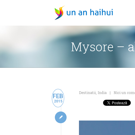
Mysore – al
Destinatii
,
India
Nici un com
FEB
2015