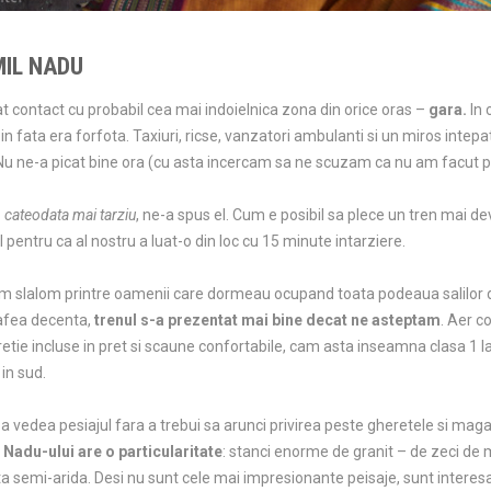
MIL NADU
at contact cu probabil cea mai indoielnica zona din orice oras –
gara.
In 
n fata era forfota. Taxiuri, ricse, vanzatori ambulanti si un miros intepa
Nu ne-a picat bine ora (cu asta incercam sa ne scuzam ca nu am facut poze
cateodata mai tarziu
, ne-a spus el. Cum e posibil sa plece un tren mai
ul pentru ca al nostru a luat-o din loc cu 15 minute intarziere.
cem slalom printre oamenii care dormeau ocupand toata podeaua salilo
cafea decenta,
trenul s-a prezentat mai bine decat ne asteptam
. Aer c
retie incluse in pret si scaune confortabile, cam asta inseamna clasa 1 l
 in sud.
a vedea pesiajul fara a trebui sa arunci privirea peste gheretele si m
 Nadu-ului are o particularitate
: stanci enorme de granit – de zeci de 
a semi-arida. Desi nu sunt cele mai impresionante peisaje, sunt interesant