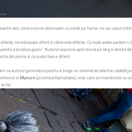
noastre aici, cand inca ne obisnuiam cu stirile pe hartie, mi-au cazut ochi
i diferite, ne imbracam diferit si clima este diferita. Cu toate astea suntem o 
 pentru a produce gunoi”
. Autorul expunea apoi teoria pe larg si destul d
a din prima zi ca sudul tarii e diferit.
am ca autorul generaliza pentru a trage un semnal de alarma valabill pe
petrecut in
Mysore
(provincia Karnataka), oras care se mandreste cu un
la fel.