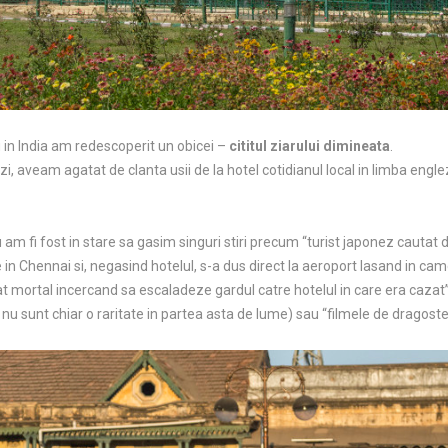
u in India am redescoperit un obicei –
cititul ziarului dimineata
.
e zi, aveam agatat de clanta usii de la hotel cotidianul local in limba engle
 am fi fost in stare sa gasim singuri stiri precum “turist japonez cautat de 
 in Chennai si, negasind hotelul, s-a dus direct la aeroport lasand in cam
at mortal incercand sa escaladeze gardul catre hotelul in care era caza
e nu sunt chiar o raritate in partea asta de lume) sau “filmele de dragoste 