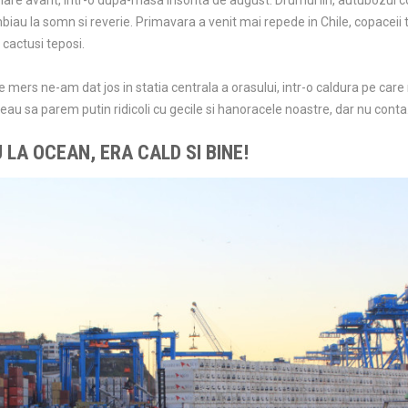
re avant, intr-o dupa-masa insorita de august. Drumul lin, autubozul conf
biau la somn si reverie. Primavara a venit mai repede in Chile, copaceii 
 cactusi teposi.
mers ne-am dat jos in statia centrala a orasului, intr-o caldura pe care
au sa parem putin ridicoli cu gecile si hanoracele noastre, dar nu conta
LA OCEAN, ERA CALD SI BINE!