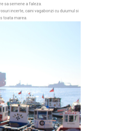
are sa semene a faleza.
suri incerte, caini vagabonzi cu duiumul si
os toata marea.