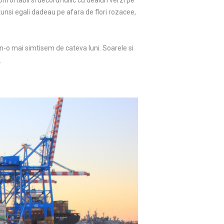
ortabil si decorul idilic cu dealuri verzi pe
tunsi egali dadeau pe afara de flori rozacee,
 n-o mai simtisem de cateva luni. Soarele si
.