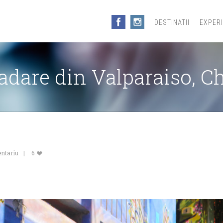
DESTINATII
EXPER
adare din Valparaiso, Ch
entariu
6