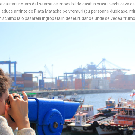
 cautari, ne-am dat seama ce imposibil de gasit in orasul vechi ceva c
 aduce aminte de Piata Matache pe vremuri (cu persoane dubioase, miro
in schimb la o pasarela ingropata in deseuri, dar de unde se vedea frum