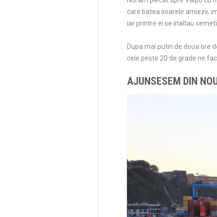
Noi am plecat spre Valpo cu ma
care batea soarele amiezii, im
iar printre ei se inaltau semeti
Dupa mai putin de doua ore de 
cele peste 20 de grade ne face
AJUNSESEM DIN NOU 