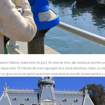
avem faleza, malul este fie port, fie sina de tren, dar exista un ponton 
 dupa vreo 10 minute de mers ajungem la o zona deschisa, mare, cu clad
am cu greu sa nu ne oprim sa primim inserarea la una din terase pentru o