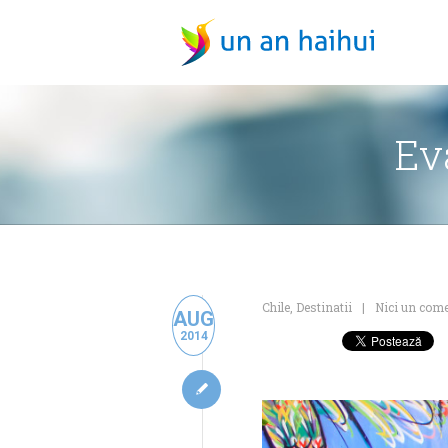
Ev
Chile
,
Destinatii
Nici un com
AUG
2014