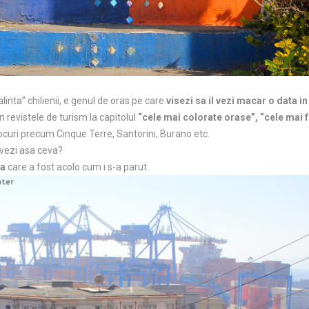
linta” chilienii, e genul de oras pe care
visezi sa il vezi macar o data in
in revistele de turism la capitolul
“cele mai colorate orase”, “cele mai
locuri precum Cinque Terre, Santorini, Burano etc.
 vezi asa ceva?
va
care a fost acolo cum i s-a parut.