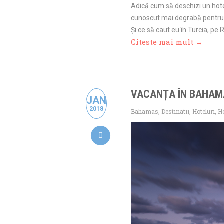
Adică cum să deschizi un hot
cunoscut mai degrabă pentru c
Și ce să caut eu în Turcia, pe 
Citeste mai mult →
VACANȚA ÎN BAHAMA
JAN
2018
Bahamas
,
Destinatii
,
Hoteluri
,
Ho