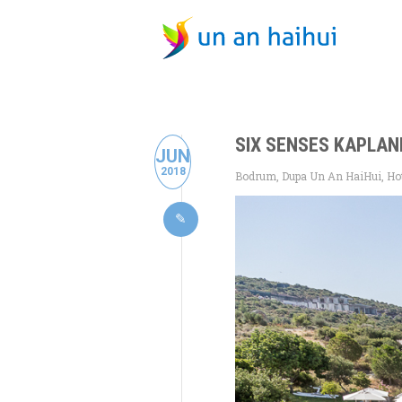
SIX SENSES KAPLANK
JUN
2018
Bodrum
,
Dupa Un An HaiHui
,
Hot