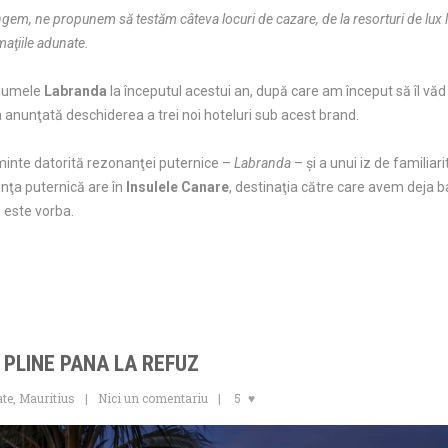
ungem, ne propunem să testăm câteva locuri de cazare, de la resorturi de lux la
maţiile adunate.
 numele
Labranda
la începutul acestui an, după care am început să îl văd 
a anunţată deschiderea a trei noi hoteluri sub acest brand.
 minte datorită rezonanţei puternice –
Labranda
– şi a unui iz de familiar
nţa puternică are în
Insulele Canare
, destinaţia către care avem deja b
este vorba.
 PLINE PANA LA REFUZ
ate
,
Mauritius
Nici un comentariu
5