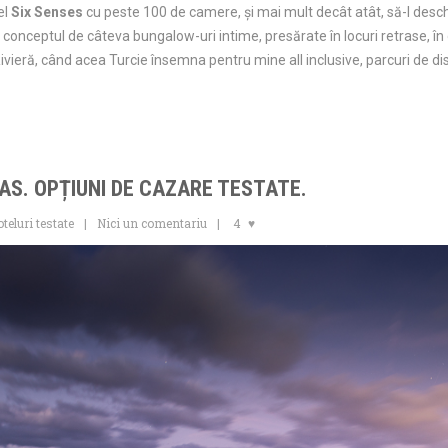
el
Six Senses
cu peste 100 de camere, și mai mult decât atât, să-l desch
onceptul de câteva bungalow-uri intime, presărate în locuri retrase, în 
Rivieră, când acea Turcie însemna pentru mine all inclusive, parcuri de dis
S. OPȚIUNI DE CAZARE TESTATE.
teluri testate
Nici un comentariu
4