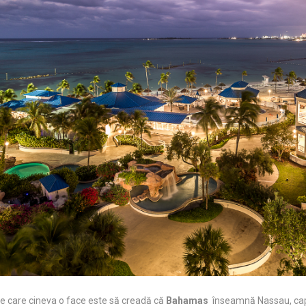
e care cineva o face este să creadă că
Bahamas
înseamnă Nassau, capit