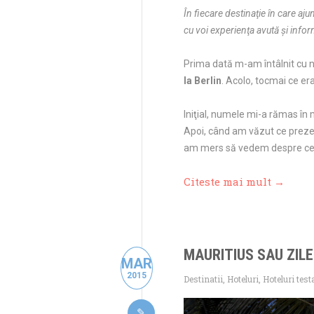
În fiecare destinaţie în care aj
cu voi experienţa avută şi infor
Prima dată m-am întâlnit cu
la Berlin
. Acolo, tocmai ce er
Iniţial, numele mi-a rămas în
Apoi, când am văzut ce preze
am mers să vedem despre ce 
Citeste mai mult →
MAURITIUS SAU ZILE
MAR
2015
Destinatii
,
Hoteluri
,
Hoteluri test