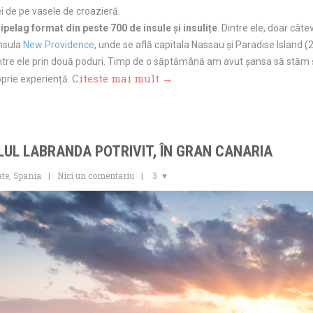
cei de pe vasele de croazieră.
pelag format din peste 700 de insule și insulițe
. Dintre ele, doar câte
nsula
New Providence
, unde se află capitala Nassau și Paradise Island (2
 între ele prin două poduri. Timp de o săptămână am avut șansa să stăm
Citeste mai mult →
oprie experiență.
LUL LABRANDA POTRIVIT, ÎN GRAN CANARIA
ate
,
Spania
Nici un comentariu
3