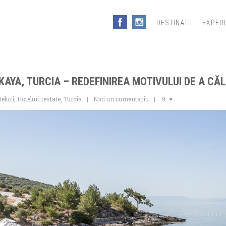
DESTINATII
EXPER
AYA, TURCIA – REDEFINIREA MOTIVULUI DE A CĂ
eluri
,
Hoteluri testate
,
Turcia
Nici un comentariu
9