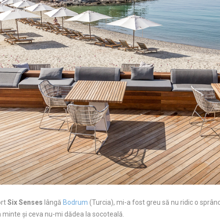
ort
Six Senses
lângă
Bodrum
(Turcia), mi-a fost greu să nu ridic o spr
 minte și ceva nu-mi dădea la socoteală.