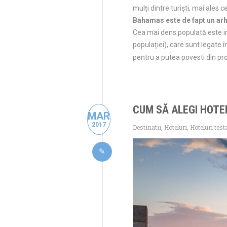
mulți dintre turiști, mai ales 
Bahamas este de fapt un arhi
Cea mai dens populată este i
populației), care sunt legate
pentru a putea povesti din pr
CUM SĂ ALEGI HOTE
MAR
2017
Destinatii
,
Hoteluri
,
Hoteluri test