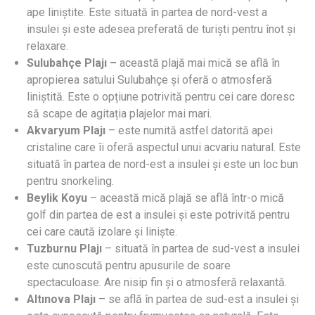
ape liniștite. Este situată în partea de nord-vest a
insulei și este adesea preferată de turiști pentru înot și
relaxare.
Sulubahçe Plajı –
această plajă mai mică se află în
apropierea satului Sulubahçe și oferă o atmosferă
liniștită. Este o opțiune potrivită pentru cei care doresc
să scape de agitația plajelor mai mari.
Akvaryum Plajı
– este numită astfel datorită apei
cristaline care îi oferă aspectul unui acvariu natural. Este
situată în partea de nord-est a insulei și este un loc bun
pentru snorkeling.
Beylik Koyu
– această mică plajă se află într-o mică
golf din partea de est a insulei și este potrivită pentru
cei care caută izolare și liniște.
Tuzburnu Plajı
– situată în partea de sud-vest a insulei
este cunoscută pentru apusurile de soare
spectaculoase. Are nisip fin și o atmosferă relaxantă.
Altınova Plajı
– se află în partea de sud-est a insulei și