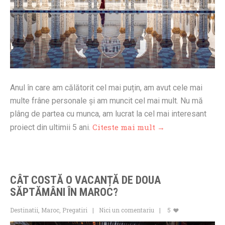
Anul în care am călătorit cel mai puțin, am avut cele mai
multe frâne personale și am muncit cel mai mult. Nu mă
plâng de partea cu munca, am lucrat la cel mai interesant
Citeste mai mult →
proiect din ultimii 5 ani.
CÂT COSTĂ O VACANȚĂ DE DOUA
SĂPTĂMÂNI ÎN MAROC?
Destinatii
,
Maroc
,
Pregatiri
Nici un comentariu
5