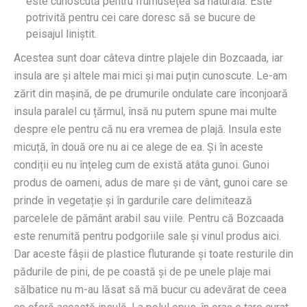
este cunoscută pentru frumusețea sa naturală. Este
potrivită pentru cei care doresc să se bucure de
peisajul liniștit.
Acestea sunt doar câteva dintre plajele din Bozcaada, iar
insula are și altele mai mici și mai puțin cunoscute. Le-am
zărit din mașină, de pe drumurile ondulate care înconjoară
insula paralel cu țărmul, însă nu putem spune mai multe
despre ele pentru că nu era vremea de plajă. Insula este
micuță, în două ore nu ai ce alege de ea. Și în aceste
condiții eu nu înțeleg cum de există atâta gunoi. Gunoi
produs de oameni, adus de mare și de vânt, gunoi care se
prinde în vegetație și în gardurile care delimitează
parcelele de pământ arabil sau viile. Pentru că Bozcaada
este renumită pentru podgoriile sale și vinul produs aici.
Dar aceste fâșii de plastice fluturande și toate resturile din
pădurile de pini, de pe coastă și de pe unele plaje mai
sălbatice nu m-au lăsat să mă bucur cu adevărat de ceea