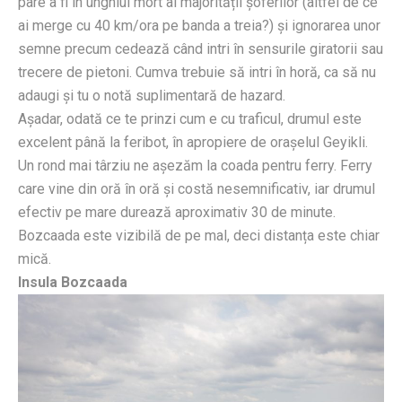
pare a fi în unghiul mort al majorității șoferilor (altfel de ce
ai merge cu 40 km/ora pe banda a treia?) și ignorarea unor
semne precum cedează când intri în sensurile giratorii sau
trecere de pietoni. Cumva trebuie să intri în horă, ca să nu
adaugi și tu o notă suplimentară de hazard.
Așadar, odată ce te prinzi cum e cu traficul, drumul este
excelent până la feribot, în apropiere de orașelul Geyikli.
Un rond mai târziu ne așezăm la coada pentru ferry. Ferry
care vine din oră în oră și costă nesemnificativ, iar drumul
efectiv pe mare durează aproximativ 30 de minute.
Bozcaada este vizibilă de pe mal, deci distanța este chiar
mică.
Insula Bozcaada