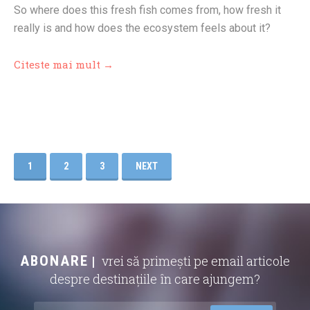
So where does this fresh fish comes from, how fresh it
really is and how does the ecosystem feels about it?
Citeste mai mult →
1
2
3
NEXT
ABONARE
vrei să primești pe email articole
despre destinațiile în care ajungem?