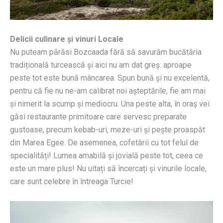
Delicii culinare și vinuri Locale
Nu puteam părăsi Bozcaada fără să savurăm bucătăria
tradițională turcească și aici nu am dat greș: aproape
peste tot este bună mâncarea. Spun bună și nu excelentă,
pentru că fie nu ne-am calibrat noi așteptările, fie am mai
și nimerit la scump și mediocru. Una peste alta, în oraș vei
găsi restaurante primitoare care servesc preparate
gustoase, precum kebab-uri, meze-uri și pește proaspăt
din Marea Egee. De asemenea, cofetării cu tot felul de
specialități! Lumea amabilă și jovială peste tot, ceea ce
este un mare plus! Nu uitați să încercați și vinurile locale,
care sunt celebre în întreaga Turcie!