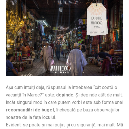
Așa cum intuiți deja, răspunsul la întrebarea “cât costă o
vacanță în Maroc?” este:
depinde
. Și depinde atât de mult,
încât singurul mod în care putem vorbi este sub forma unei
recomandări de buget
, închegată pe baza observațiilor
noastre de la fața locului.
Evident, se poate și mai puțin, și cu siguranță, mai mult. Mă