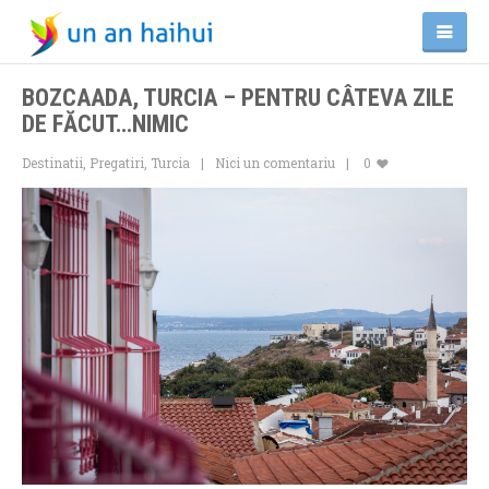
BOZCAADA, TURCIA – PENTRU CÂTEVA ZILE
DE FĂCUT…NIMIC
Destinatii
,
Pregatiri
,
Turcia
Nici un comentariu
0