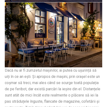
Dacă nu ar fi zumzetul mașinilor, ai putea cu ușurință să
uiți în ce an ești. Și apropos de mașini, prin orașel este un
coșmar să treci, mai ales când se scurge toată populația
de pe feribot, dar există parcări la ieșire din el. Distanțele
sunt atât de mici încât este realmente o plăcere să iei la
pas străduțele înguste, flancate de magazine, cofetării și