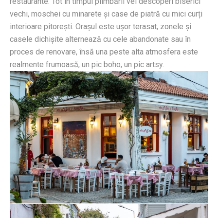
restaurante. Tot în timpul plimbării vei descoperi biserici
vechi, moschei cu minarete și case de piatră cu mici curți
interioare pitorești. Orașul este ușor terasat, zonele și
casele dichișite alternează cu cele abandonate sau în
proces de renovare, însă una peste alta atmosfera este
realmente frumoasă, un pic boho, un pic artsy.