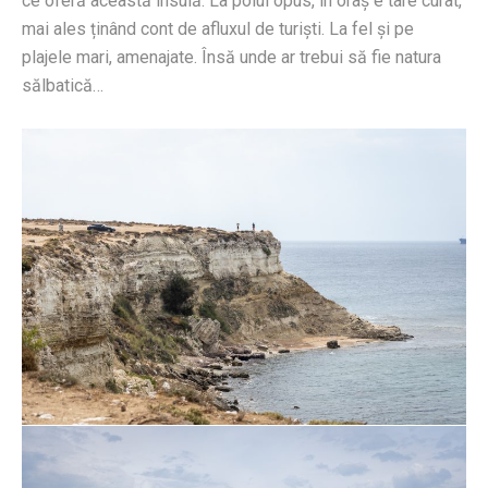
ce oferă această insulă. La polul opus, în oraș e tare curat,
mai ales ținând cont de afluxul de turiști. La fel și pe
plajele mari, amenajate. Însă unde ar trebui să fie natura
sălbatică…