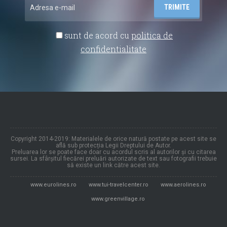
sunt de acord cu
politica de
confidentialitate
Copyright 2014-2019: Materialele de orice natură postate pe acest site se
află sub protecția Legii Dreptului de Autor.
Preluarea lor se poate face doar cu acordul scris al autorilor și cu citarea
sursei. La sfârșitul fiecărei preluări autorizate de text sau fotografii trebuie
să existe un link către acest site.
www.eurolines.ro
www.tui-travelcenter.ro
www.aerolines.ro
www.greenvillage.ro