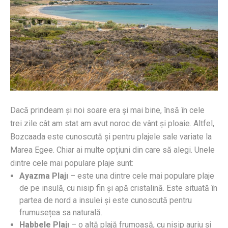
Dacă prindeam și noi soare era și mai bine, însă în cele
trei zile cât am stat am avut noroc de vânt și ploaie. Altfel,
Bozcaada este cunoscută și pentru plajele sale variate la
Marea Egee. Chiar ai multe opțiuni din care să alegi. Unele
dintre cele mai populare plaje sunt:
Ayazma Plajı
– este una dintre cele mai populare plaje
de pe insulă, cu nisip fin și apă cristalină. Este situată în
partea de nord a insulei și este cunoscută pentru
frumusețea sa naturală.
Habbele Plajı
– o altă plajă frumoasă, cu nisip auriu și