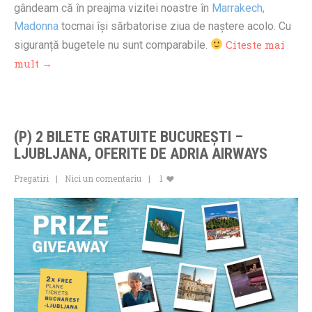
gândeam că în preajma vizitei noastre în
Marrakech,
Madonna
tocmai își sărbatorise ziua de naștere acolo. Cu
Citeste mai
siguranță bugetele nu sunt comparabile.
mult →
(P) 2 BILETE GRATUITE BUCUREȘTI –
LJUBLJANA, OFERITE DE ADRIA AIRWAYS
Pregatiri
Nici un comentariu
1