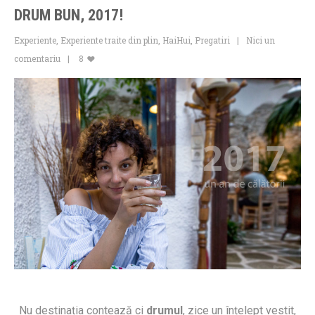
DRUM BUN, 2017!
Experiente
,
Experiente traite din plin
,
HaiHui
,
Pregatiri
Nici un
comentariu
8
Nu destinația contează ci
drumul
, zice un înțelept vestit,