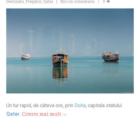
Destinatii
,
Pregatiri
,
Qatar
Nici un comentariu
0
Un tur rapid, de câteva ore, prin
Doha
, capitala statului
Citeste mai mult →
Qatar
.