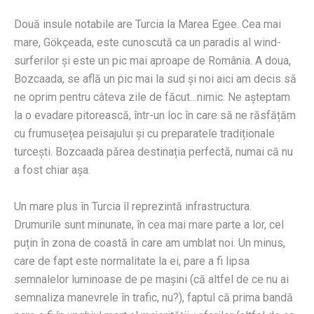
Două insule notabile are Turcia la Marea Egee. Cea mai
mare, Gökçeada, este cunoscută ca un paradis al wind-
surferilor și este un pic mai aproape de România. A doua,
Bozcaada, se află un pic mai la sud și noi aici am decis să
ne oprim pentru câteva zile de făcut…nimic. Ne așteptam
la o evadare pitorească, într-un loc în care să ne răsfățăm
cu frumusețea peisajului și cu preparatele tradiționale
turcești. Bozcaada părea destinația perfectă, numai că nu
a fost chiar așa.
Un mare plus în Turcia îl reprezintă infrastructura.
Drumurile sunt minunate, în cea mai mare parte a lor, cel
puțin în zona de coastă în care am umblat noi. Un minus,
care de fapt este normalitate la ei, pare a fi lipsa
semnalelor luminoase de pe mașini (că altfel de ce nu ai
semnaliza manevrele în trafic, nu?), faptul că prima bandă