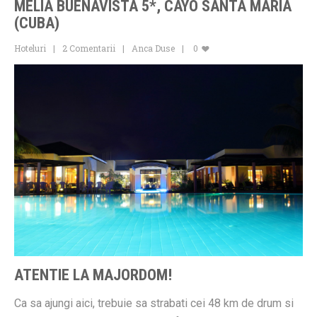
MELIA BUENAVISTA 5*, CAYO SANTA MARIA
(CUBA)
Hoteluri
2 Comentarii
Anca Duse
0
ATENTIE LA MAJORDOM!
Ca sa ajungi aici, trebuie sa strabati cei 48 km de drum si