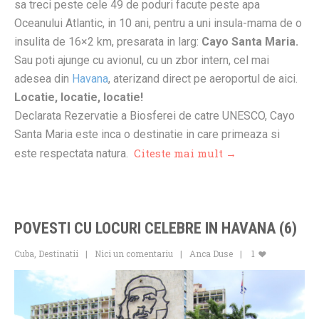
sa treci peste cele 49 de poduri facute peste apa
Oceanului Atlantic, in 10 ani, pentru a uni insula-mama de o
insulita de 16×2 km, presarata in larg:
Cayo Santa Maria.
Sau poti ajunge cu avionul, cu un zbor intern, cel mai
adesea din
Havana
, aterizand direct pe aeroportul de aici.
Locatie, locatie, locatie!
Declarata Rezervatie a Biosferei de catre UNESCO, Cayo
Santa Maria este inca o destinatie in care primeaza si
Citeste mai mult →
este respectata natura.
POVESTI CU LOCURI CELEBRE IN HAVANA (6)
Cuba
,
Destinatii
Nici un comentariu
Anca Duse
1