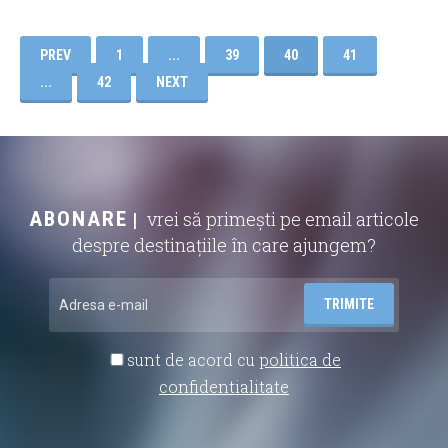
PREV
1
...
39
40
41
...
42
NEXT
ABONARE
vrei să primești pe email articole
despre destinațiile în care ajungem?
sunt de acord cu
politica de
confidentialitate