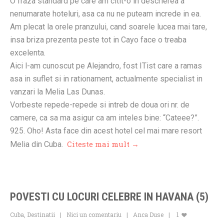
O fraza standard pe care am citit-o in descrierea a
nenumarate hoteluri, asa ca nu ne puteam increde in ea.
Am plecat la orele pranzului, cand soarele lucea mai tare,
insa briza prezenta peste tot in Cayo face o treaba
excelenta.
Aici l-am cunoscut pe Alejandro, fost ITist care a ramas
asa in suflet si in rationament, actualmente specialist in
vanzari la Melia Las Dunas.
Vorbeste repede-repede si intreb de doua ori nr. de
camere, ca sa ma asigur ca am inteles bine: “Cateee?”.
925. Oho! Asta face din acest hotel cel mai mare resort
Citeste mai mult →
Melia din Cuba.
POVESTI CU LOCURI CELEBRE IN HAVANA (5)
Cuba
,
Destinatii
Nici un comentariu
Anca Duse
1