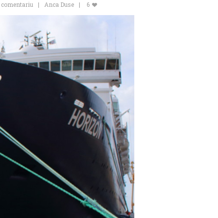
n comentariu
Anca Duse
6