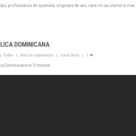
dys, profesoarea de spaniola, originara de aici, care mi-au starnit si mai
UBLICA DOMINICANA
ă
,
Video
Nici un comentariu
Anca Duse
1
ica Dominicana in 3 minute: