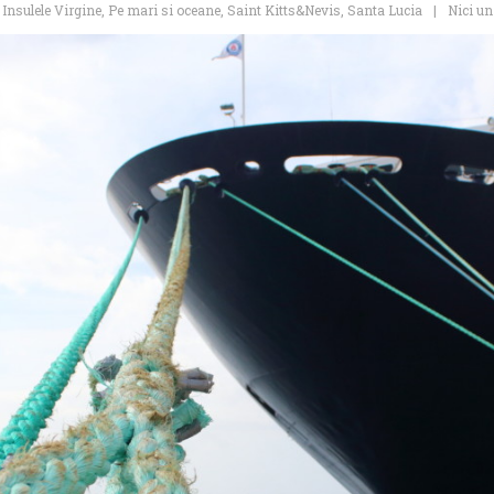
,
Insulele Virgine
,
Pe mari si oceane
,
Saint Kitts&Nevis
,
Santa Lucia
Nici u