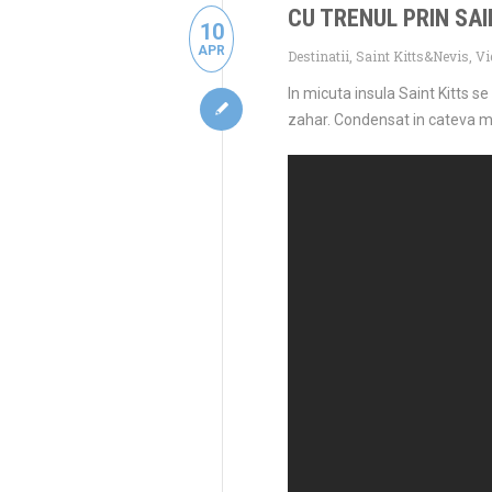
CU TRENUL PRIN SAI
10
APR
Destinatii
,
Saint Kitts&Nevis
,
Vi
In micuta insula Saint Kitts s
zahar. Condensat in cateva m