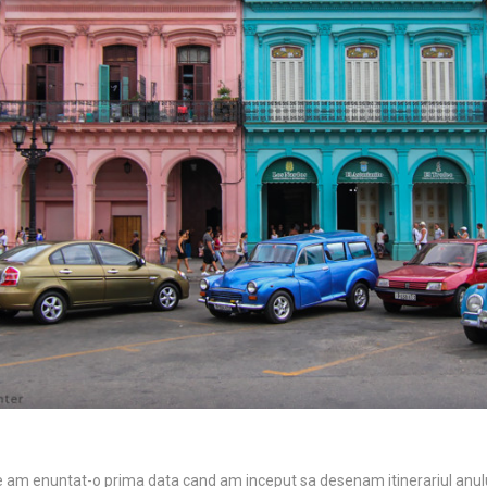
e am enuntat-o prima data cand am inceput sa desenam itinerariul anulu