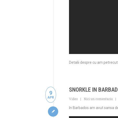
Detalii despre cu am petrecut o 
SNORKLE IN BARBA
9
APR
Video
Nici un comentariu
In Barbados am avut sansa de a