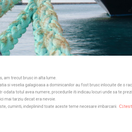
, am trecut brusc in alta lume.
ia si veselia galagioasa a dominicanilor au fost brusc inlocuite de o r
r-odata totul avea numere, procedurile iti indicau locuri unde sa te prezin
ici mai tarziu decat era nevoie.
Cites
iniste, cuminti, indeplinind toate aceste teme necesare imbarcarii.