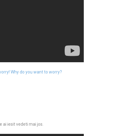
 worry! Why do you want to worry?
ai iesit vedeti mai jos.