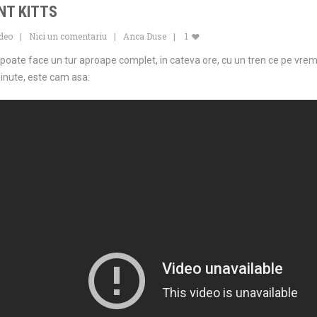
NT KITTS
deo
Nici un comentariu
Anca Duse
1
e poate face un tur aproape complet, in cateva ore, cu un tren ce pe vremu
inute, este cam asa: