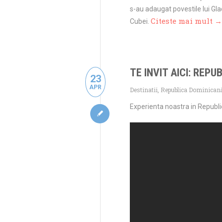
s-au adaugat povestile lui Gla
Citeste mai mult →
Cubei.
TE INVIT AICI: REP
23
APR
Destinatii
,
Republica Dominican
Experienta noastra in Republ