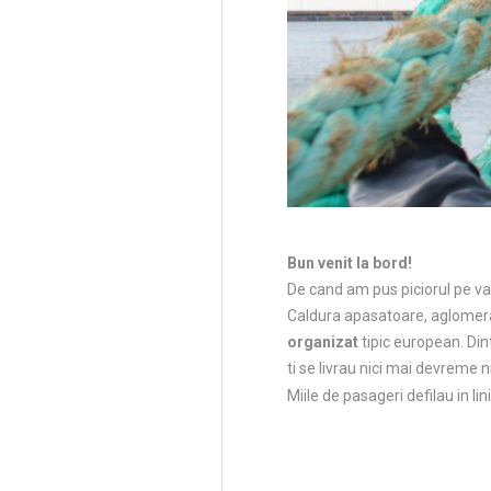
Bun venit la bord!
De cand am pus piciorul pe vas
Caldura apasatoare, aglomerat
organizat
tipic european. Dint
ti se livrau nici mai devreme n
Miile de pasageri defilau in l