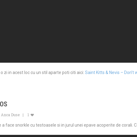
zi in acest loc cu un stil aparte poti citi aici:
Saint Kitts & Nevis – Don’t
DOS
Anca Duse
1
 face snorkle cu testoasele si in jurul unei epave acoperite de corali. Ce 