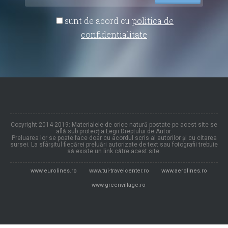
sunt de acord cu
politica de
confidentialitate
Copyright 2014-2019: Materialele de orice natură postate pe acest site se
află sub protecția Legii Dreptului de Autor.
Preluarea lor se poate face doar cu acordul scris al autorilor și cu citarea
sursei. La sfârșitul fiecărei preluări autorizate de text sau fotografii trebuie
să existe un link către acest site.
www.eurolines.ro
www.tui-travelcenter.ro
www.aerolines.ro
www.greenvillage.ro