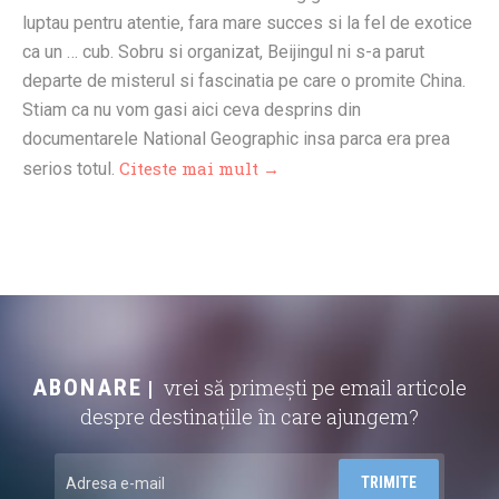
luptau pentru atentie, fara mare succes si la fel de exotice
ca un … cub. Sobru si organizat, Beijingul ni s-a parut
departe de misterul si fascinatia pe care o promite China.
Stiam ca nu vom gasi aici ceva desprins din
documentarele National Geographic insa parca era prea
Citeste mai mult →
serios totul.
ABONARE
vrei să primești pe email articole
despre destinațiile în care ajungem?