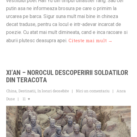
vestitului poet Han Yu din timpul dinastiei Tang. Sau cel
putin asa ne informeaza brosura pe care o primim la
urcarea pe barca. Sigur suna mult mai bine in chineza
decat traduse, pentru ca locul e intr-adevar incarcat de
poezie. Cu atat mai mult dimineata, cand e inca racoare si
Citeste mai mult →
aburii plutesc deasupra apei.
XI’AN – NOROCUL DESCOPERIRII SOLDATILOR
DIN TERACOTA
China
,
Destinatii
,
In locuri deosebite
Nici un comentariu
Anca
Duse
11