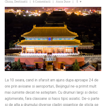
China
,
Destinatii
6 Comentarii
Anca Duse
5
La 10 seara, cand in sfarsit am ajuns dupa aproape 24 de
ore prin avioane si aeroporturi, Beijingul ne-a primit mult
mai cuminte decat ne asteptam. Cu drumuri largi si deloc
aglomerate, fara claxoane si haos tipic asiatic. De-o parte
si de alta a drumului diverse cladiri gigantice de sticla se