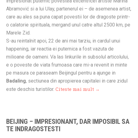
impresionat puternic povestea excentricei artiste Marina
Abramović si a lui Ulay, partenerul ei – de asemenea artist,
care au ales sa puna capat povestii lor de dragoste printr-
o calatorie spirituala, mergand unul catre altul 2500 km, pe
Marele Zid.
S-au reintalnit apoi, 22 de ani mai tarziu, in cardul unui
happening, iar reactia ei puternica a fost vazuta de
milioane de oameni. Va las linkurile in subsolul articolului,
e o poveste de viata frumoasa care mi-a revenit in minte
pe masura ce paraseam Beijingul pentru a ajunge in
Badaling
, sectiunea din apropierea capitalei in care zidul
Citeste mai mult →
este deschis turistilor.
BEIJING – IMPRESIONANT, DAR IMPOSIBIL SA
TE INDRAGOSTESTI