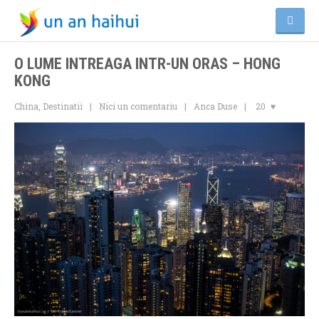
O LUME INTREAGA INTR-UN ORAS – HONG
KONG
China
,
Destinatii
Nici un comentariu
Anca Duse
20