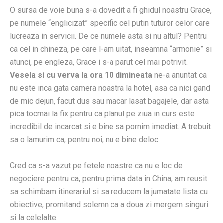
O sursa de voie buna s-a dovedit a fi ghidul noastru Grace,
pe numele “englicizat” specific cel putin tuturor celor care
lucreaza in servicii. De ce numele asta si nu altul? Pentru
ca cel in chineza, pe care l-am uitat, inseamna “armonie” si
atunci, pe engleza, Grace i s-a parut cel mai potrivit.
Vesela si cu verva la ora 10 dimineata
ne-a anuntat ca
nu este inca gata camera noastra la hotel, asa ca nici gand
de mic dejun, facut dus sau macar lasat bagajele, dar asta
pica tocmai la fix pentru ca planul pe ziua in curs este
incredibil de incarcat si e bine sa pornim imediat. A trebuit
sa o lamurim ca, pentru noi, nu e bine deloc.
Cred ca s-a vazut pe fetele noastre ca nu e loc de
negociere pentru ca, pentru prima data in China, am reusit
sa schimbam itinerariul si sa reducem la jumatate lista cu
obiective, promitand solemn ca a doua zi mergem singuri
si la celelalte.