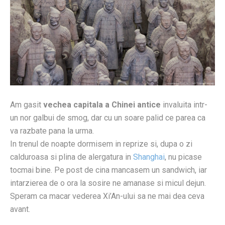
Am gasit
vechea capitala a Chinei antice
invaluita intr-
un nor galbui de smog, dar cu un soare palid ce parea ca
va razbate pana la urma.
In trenul de noapte dormisem in reprize si, dupa o zi
calduroasa si plina de alergatura in
Shanghai
, nu picase
tocmai bine. Pe post de cina mancasem un sandwich, iar
intarzierea de o ora la sosire ne amanase si micul dejun.
Speram ca macar vederea Xi’An-ului sa ne mai dea ceva
avant.