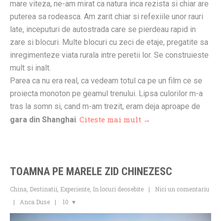
mare viteza, ne-am mirat ca natura inca rezista si chiar are
puterea sa rodeasca. Am zarit chiar si refexiile unor rauri
late, inceputuri de autostrada care se pierdeau rapid in
zare si blocuri. Multe blocuri cu zeci de etaje, pregatite sa
inregimenteze viata rurala intre peretii lor. Se construieste
mult si inalt.
Parea ca nu era real, ca vedeam totul ca pe un film ce se
proiecta monoton pe geamul trenului. Lipsa culorilor m-a
tras la somn si, cand m-am trezit, eram deja aproape de
Citeste mai mult →
gara din Shanghai
.
TOAMNA PE MARELE ZID CHINEZESC
China
,
Destinatii
,
Experiente
,
In locuri deosebite
Nici un comentariu
Anca Duse
10