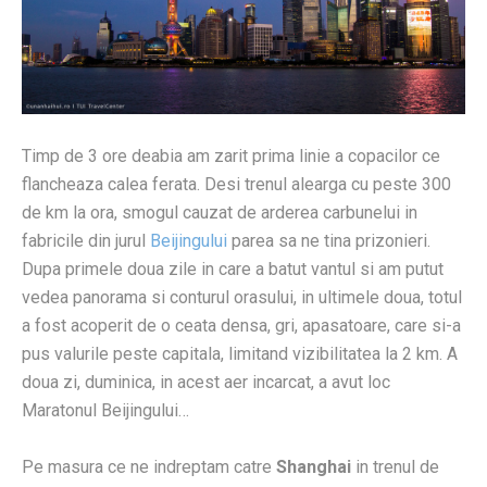
Timp de 3 ore deabia am zarit prima linie a copacilor ce
flancheaza calea ferata. Desi trenul alearga cu peste 300
de km la ora, smogul cauzat de arderea carbunelui in
fabricile din jurul
Beijingului
parea sa ne tina prizonieri.
Dupa primele doua zile in care a batut vantul si am putut
vedea panorama si conturul orasului, in ultimele doua, totul
a fost acoperit de o ceata densa, gri, apasatoare, care si-a
pus valurile peste capitala, limitand vizibilitatea la 2 km. A
doua zi, duminica, in acest aer incarcat, a avut loc
Maratonul Beijingului…
Pe masura ce ne indreptam catre
Shanghai
in trenul de