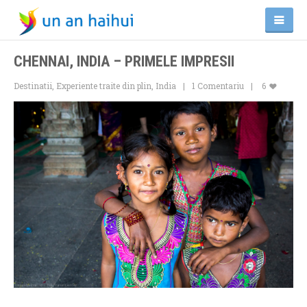
CHENNAI, INDIA – PRIMELE IMPRESII
Destinatii
,
Experiente traite din plin
,
India
1 Comentariu
6