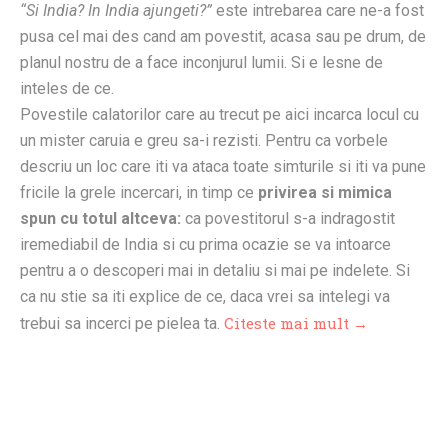
“Si India? In India ajungeti?”
este intrebarea care ne-a fost
pusa cel mai des cand am povestit, acasa sau pe drum, de
planul nostru de a face inconjurul lumii. Si e lesne de
inteles de ce.
Povestile calatorilor care au trecut pe aici incarca locul cu
un mister caruia e greu sa-i rezisti. Pentru ca vorbele
descriu un loc care iti va ataca toate simturile si iti va pune
fricile la grele incercari, in timp ce
privirea si mimica
spun cu totul altceva:
ca povestitorul s-a indragostit
iremediabil de India si cu prima ocazie se va intoarce
pentru a o descoperi mai in detaliu si mai pe indelete. Si
ca nu stie sa iti explice de ce, daca vrei sa intelegi va
Citeste mai mult →
trebui sa incerci pe pielea ta.