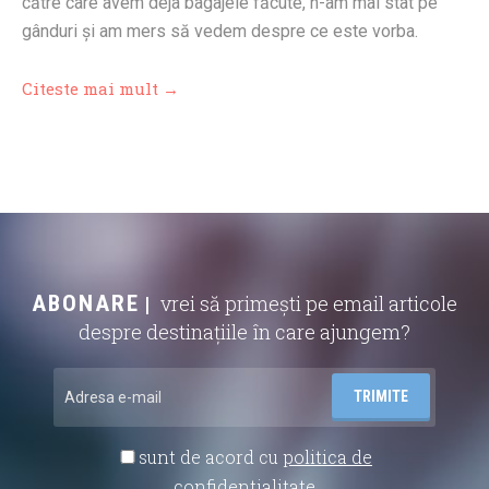
către care avem deja bagajele făcute, n-am mai stat pe
gânduri şi am mers să vedem despre ce este vorba.
Citeste mai mult →
ABONARE
vrei să primești pe email articole
despre destinațiile în care ajungem?
sunt de acord cu
politica de
confidentialitate