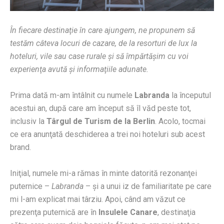
În fiecare destinaţie în care ajungem, ne propunem să
testăm câteva locuri de cazare, de la resorturi de lux la
hoteluri, vile sau case rurale şi să împărtăşim cu voi
experienţa avută şi informaţiile adunate.
Prima dată m-am întâlnit cu numele
Labranda
la începutul
acestui an, după care am început să îl văd peste tot,
inclusiv la
Târgul de Turism de la Berlin
. Acolo, tocmai
ce era anunţată deschiderea a trei noi hoteluri sub acest
brand.
Iniţial, numele mi-a rămas în minte datorită rezonanţei
puternice –
Labranda
– şi a unui iz de familiaritate pe care
mi l-am explicat mai târziu. Apoi, când am văzut ce
prezenţa puternică are în
Insulele Canare
, destinaţia