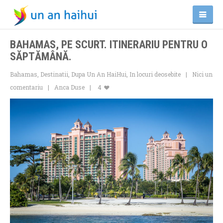
BAHAMAS, PE SCURT. ITINERARIU PENTRU O
SĂPTĂMÂNĂ.
Bahamas
,
Destinatii
,
Dupa Un An HaiHui
,
In locuri deosebite
Nici un
comentariu
Anca Duse
4