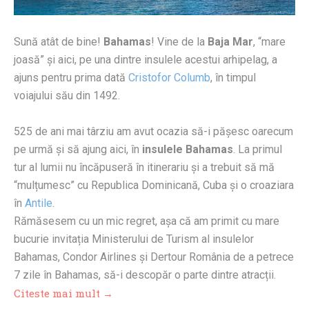
Sună atât de bine!
Bahamas
! Vine de la
Baja Mar
, “mare
joasă” și aici, pe una dintre insulele acestui arhipelag, a
ajuns pentru prima dată
Cristofor Columb
, în timpul
voiajului său din 1492.
525 de ani mai târziu am avut ocazia să-i pășesc oarecum
pe urmă și să ajung aici, în
insulele Bahamas
. La primul
tur al lumii nu încăpuseră în itinerariu și a trebuit să mă
“mulțumesc” cu Republica Dominicană, Cuba și o croaziara
în
Antile
.
Rămăsesem cu un mic regret, așa că am primit cu mare
bucurie invitația Ministerului de Turism al insulelor
Bahamas, Condor Airlines și Dertour România de a petrece
7 zile în Bahamas, să-i descopăr o parte dintre atracții.
Citeste mai mult →