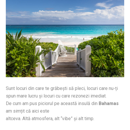
Sunt locuri din care te grăbești să pleci, locuri care nu-ți
spun mare lucru și locuri cu care rezonezi imediat.
De cum am pus piciorul pe această insulă din
Bahamas
am simțit că aici este
altceva. Altă atmosfera, alt “vibe” și alt timp.