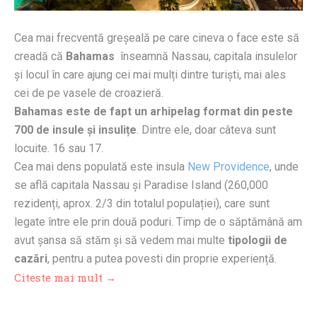
Cea mai frecventă greșeală pe care cineva o face este să
creadă că
Bahamas
înseamnă Nassau, capitala insulelor
și locul în care ajung cei mai mulți dintre turiști, mai ales
cei de pe vasele de croazieră.
Bahamas este de fapt un arhipelag format din peste
700 de insule și insulițe
. Dintre ele, doar câteva sunt
locuite. 16 sau 17.
Cea mai dens populată este insula
New Providence
, unde
se află capitala Nassau și Paradise Island (260,000
rezidenți, aprox. 2/3 din totalul populației), care sunt
legate între ele prin două poduri. Timp de o săptămână am
avut șansa să stăm și să vedem mai multe
tipologii de
cazări
, pentru a putea povesti din proprie experiență.
Citeste mai mult →