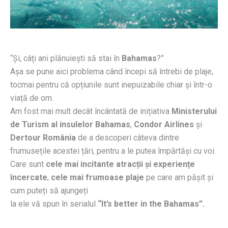
“Și, câți ani plănuiești să stai în
Bahamas
?”
Așa se pune aici problema când începi să întrebi de plaje,
tocmai pentru că opțiunile sunt inepuizabile chiar și într-o
viață de om.
Am fost mai mult decât încântată de inițiativa
Ministerului
de Turism al insulelor Bahamas
,
Condor Airlines
și
Dertour România
de a descoperi câteva dintre
frumusețile acestei țări, pentru a le putea împărtăși cu voi.
Care sunt
cele mai incitante atracții și experiențe
încercate
,
cele mai frumoase plaje
pe care am pășit și
cum puteți să ajungeți
la ele vă spun în serialul
“It’s better in the Bahamas”.