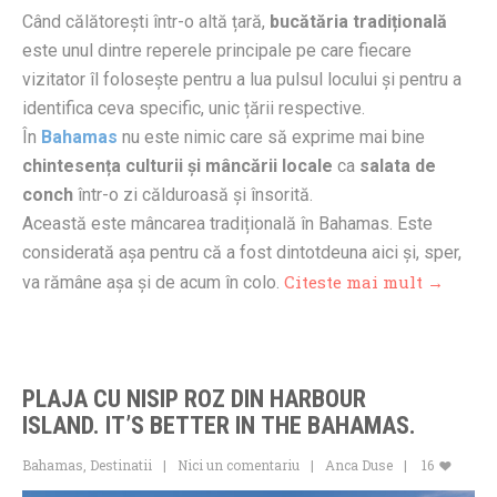
Când călătorești într-o altă țară,
bucătăria tradițională
este unul dintre reperele principale pe care fiecare
vizitator îl folosește pentru a lua pulsul locului și pentru a
identifica ceva specific, unic țării respective.
În
Bahamas
nu este nimic care să exprime mai bine
chintesența culturii și mâncării locale
ca
salata de
conch
într-o zi călduroasă și însorită.
Această este mâncarea tradițională în Bahamas. Este
considerată așa pentru că a fost dintotdeuna aici și, sper,
Citeste mai mult →
va rămâne așa și de acum în colo.
PLAJA CU NISIP ROZ DIN HARBOUR
ISLAND. IT’S BETTER IN THE BAHAMAS.
Bahamas
,
Destinatii
Nici un comentariu
Anca Duse
16