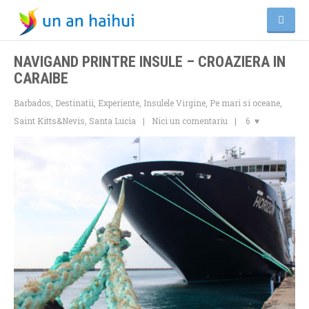
NAVIGAND PRINTRE INSULE – CROAZIERA IN
CARAIBE
Barbados
,
Destinatii
,
Experiente
,
Insulele Virgine
,
Pe mari si oceane
,
Saint Kitts&Nevis
,
Santa Lucia
Nici un comentariu
6