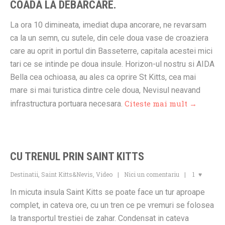
COADA LA DEBARCARE.
La ora 10 dimineata, imediat dupa ancorare, ne revarsam
ca la un semn, cu sutele, din cele doua vase de croaziera
care au oprit in portul din Basseterre, capitala acestei mici
tari ce se intinde pe doua insule. Horizon-ul nostru si AIDA
Bella cea ochioasa, au ales ca oprire St Kitts, cea mai
mare si mai turistica dintre cele doua, Nevisul neavand
Citeste mai mult →
infrastructura portuara necesara.
CU TRENUL PRIN SAINT KITTS
Destinatii
,
Saint Kitts&Nevis
,
Video
Nici un comentariu
1
In micuta insula Saint Kitts se poate face un tur aproape
complet, in cateva ore, cu un tren ce pe vremuri se folosea
la transportul trestiei de zahar. Condensat in cateva