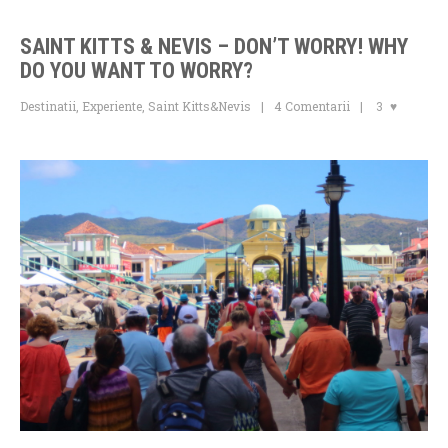
SAINT KITTS & NEVIS – DON’T WORRY! WHY
DO YOU WANT TO WORRY?
Destinatii
,
Experiente
,
Saint Kitts&Nevis
4 Comentarii
3