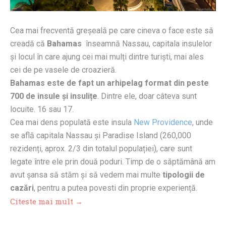
Cea mai frecventă greșeală pe care cineva o face este să
creadă că
Bahamas
înseamnă Nassau, capitala insulelor
și locul în care ajung cei mai mulți dintre turiști, mai ales
cei de pe vasele de croazieră.
Bahamas este de fapt un arhipelag format din peste
700 de insule și insulițe
. Dintre ele, doar câteva sunt
locuite. 16 sau 17.
Cea mai dens populată este insula
New Providence
, unde
se află capitala Nassau și Paradise Island (260,000
rezidenți, aprox. 2/3 din totalul populației), care sunt
legate între ele prin două poduri. Timp de o săptămână am
avut șansa să stăm și să vedem mai multe
tipologii de
cazări
, pentru a putea povesti din proprie experiență.
Citeste mai mult →