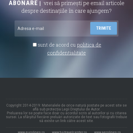
ABONARE
vrei să primești pe email articole
despre destinațiile în care ajungem?
sunt de acord cu
politica de
confidentialitate
Copyright 2014-2019: Materialele de orice natură postate pe acest site se
află sub protecția Legii Dreptului de Autor.
Preluarea lor se poate face doar cu acordul scris al autorilor și cu citarea
sursei. La sfârșitul fiecărei preluări autorizate de text sau fotografii trebuie
să existe un link către acest site.
www.eurolines.ro
www.tui-travelcenter.ro
www.aerolines.ro