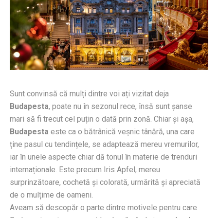
Sunt convinsă că mulți dintre voi ați vizitat deja
Budapesta
, poate nu în sezonul rece, însă sunt șanse
mari să fi trecut cel puțin o dată prin zonă. Chiar și așa,
Budapesta
este ca o bătrânică veșnic tânără, una care
ține pasul cu tendințele, se adaptează mereu vremurilor,
iar în unele aspecte chiar dă tonul în materie de trenduri
internaționale. Este precum Iris Apfel, mereu
surprinzătoare, cochetă și colorată, urmărită și apreciată
de o mulțime de oameni.
Aveam să descopăr o parte dintre motivele pentru care