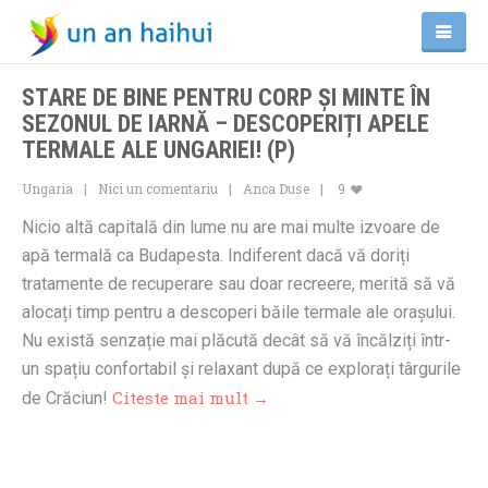
STARE DE BINE PENTRU CORP ȘI MINTE ÎN
SEZONUL DE IARNĂ – DESCOPERIȚI APELE
TERMALE ALE UNGARIEI! (P)
Ungaria
Nici un comentariu
Anca Duse
9
Nicio altă capitală din lume nu are mai multe izvoare de
apă termală ca Budapesta. Indiferent dacă vă doriți
tratamente de recuperare sau doar recreere, merită să vă
alocați timp pentru a descoperi băile termale ale orașului.
Nu există senzație mai plăcută decât să vă încălziți într-
un spațiu confortabil și relaxant după ce explorați târgurile
Citeste mai mult →
de Crăciun!