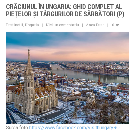
CRĂCIUNUL ÎN UNGARIA: GHID COMPLET AL
PIEȚELOR ȘI TÂRGURILOR DE SĂRBĂTORI (P)
Destinatii
,
Ungaria
Nici un comentariu
Anca Duse
0
Sursa foto
https://www.facebook.com/visithungaryRO