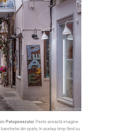
ale
Peloponezului
. Peste această imagine
banchetei din spate, în același timp fiind cu