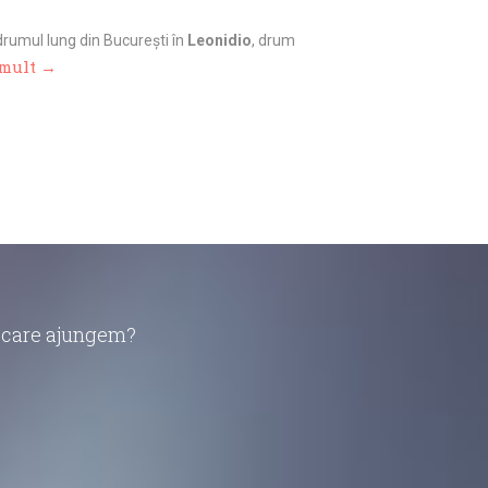
rumul lung din București în
Leonidio
, drum
 mult →
în care ajungem?