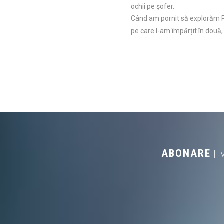
ochii pe șofer.
Când am pornit să explorăm P
pe care l-am împărțit în două,
ABONARE