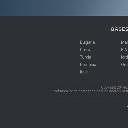
GĂSEȘ
Bulgaria
Ma
Grecia
E.A
Turcia
Ior
România
Om
Italia
Copyright 2014-20
Preluarea lor se poate face doar cu acordul scris 