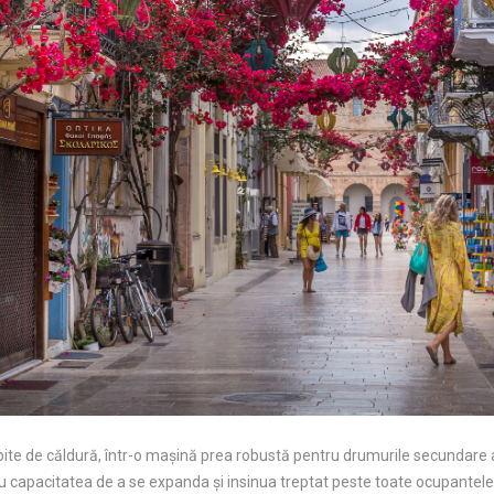
ite de căldură, într-o mașină prea robustă pentru drumurile secundare 
cu capacitatea de a se expanda și insinua treptat peste toate ocupantele 