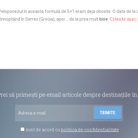
eloponezul în această formulă de 5+1 eram deja obosite. O dată de la d
Citeste mai
 înnoptând în Serres (Grecia), apoi … de la prea mult
bine
.
vrei să primești pe email articole despre destinațiile 
sunt de acord cu
politica de confidentialitate