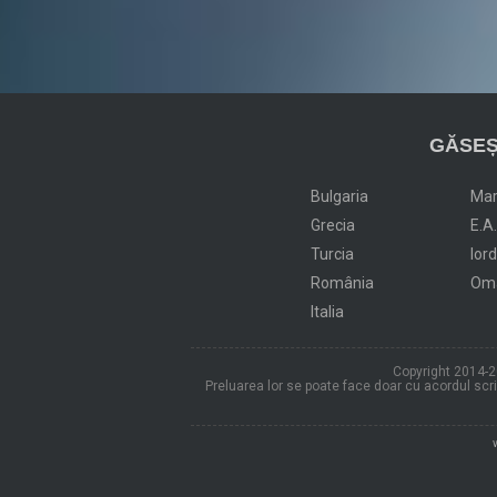
GĂSEȘ
Bulgaria
Ma
Grecia
E.A
Turcia
Ior
România
Om
Italia
Copyright 2014-20
Preluarea lor se poate face doar cu acordul scris 