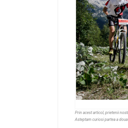
Prin acest articol, prietenii no
Asteptam curiosi partea a doua 