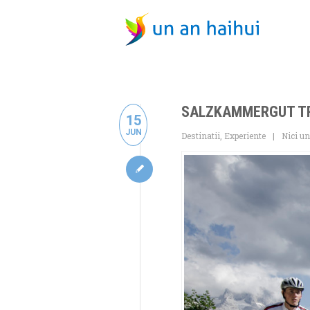
SALZKAMMERGUT TRO
15
JUN
Destinatii
,
Experiente
Nici u