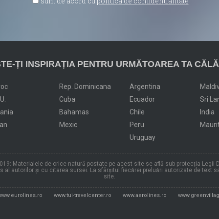
sunt de acord cu
politica de confidentialitate
TE-ȚI INSPIRAȚIA PENTRU URMĂTOAREA TA CĂLĂ
roc
Rep. Dominicana
Argentina
Maldi
.U.
Cuba
Ecuador
Sri La
dania
Bahamas
Chile
India
an
Mexic
Peru
Mauri
Uruguay
19: Materialele de orice natură postate pe acest site se află sub protecția Legii D
al autorilor și cu citarea sursei. La sfârșitul fiecărei preluări autorizate de text s
site.
www.eurolines.ro
www.tui-travelcenter.ro
www.aerolines.ro
www.greenvillag