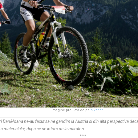
Imagine preluata de pe
biker.hr
stri Dan&Ioana ne-au facut sa ne gandim la Austria si din alta perspectiva dec
a materialului, dupa ce se intorc de la maraton.
***