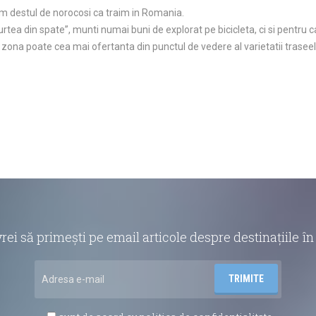
 destul de norocosi ca traim in Romania.
urtea din spate”, munti numai buni de explorat pe bicicleta, ci si pentru
 zona poate cea mai ofertanta din punctul de vedere al varietatii traseel
vrei să primești pe email articole despre destinațiile 