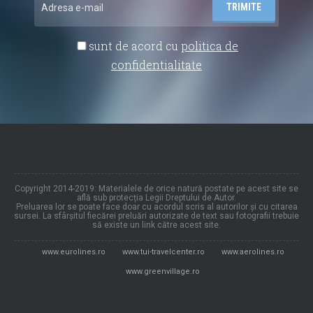
sunt de acord cu
politica de
confidentialitate
Copyright 2014-2019: Materialele de orice natură postate pe acest site se
află sub protecția Legii Dreptului de Autor.
Preluarea lor se poate face doar cu acordul scris al autorilor și cu citarea
sursei. La sfârșitul fiecărei preluări autorizate de text sau fotografii trebuie
să existe un link către acest site.
www.eurolines.ro
www.tui-travelcenter.ro
www.aerolines.ro
www.greenvillage.ro