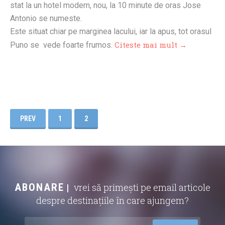
stat la un hotel modern, nou, la 10 minute de oras Jose
Antonio se numeste.
Este situat chiar pe marginea lacului, iar la apus, tot orasul
Citeste mai mult →
Puno se vede foarte frumos.
PREV
1
2
ABONARE
vrei să primești pe email articole
despre destinațiile în care ajungem?