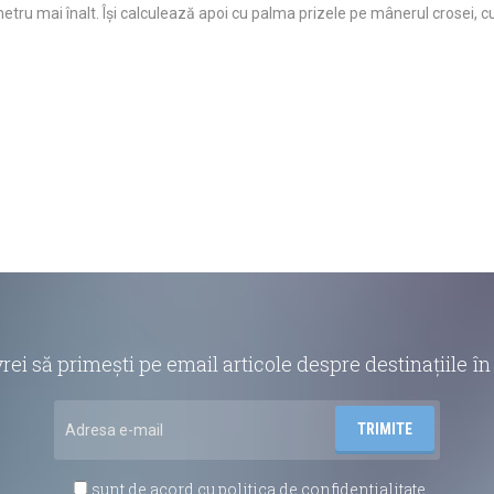
metru mai înalt. Își calculează apoi cu palma prizele pe mânerul crosei,
vrei să primești pe email articole despre destinațiile 
sunt de acord cu
politica de confidentialitate