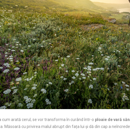
 la cum arată cerul, se vor transforma în curând într-o
ploaie de vară să
 Măsoară cu privirea malul abrupt din fața lui și dă din cap a neîncredere.