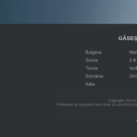
GĂSEȘ
Bulgaria
Ma
Grecia
E.A
Turcia
Ior
România
Om
Italia
Copyright 2014-20
Preluarea lor se poate face doar cu acordul scris 