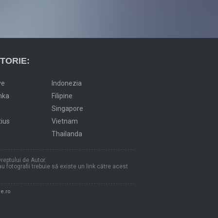
TORIE:
ve
Indonezia
nka
Filipine
Singapore
tius
Vietnam
Thailanda
reptului de Autor.
au fotografii trebuie să existe un link către acest
e.ro