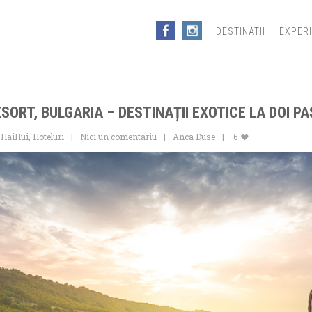
DESTINATII
EXPER
SORT, BULGARIA – DESTINAȚII EXOTICE LA DOI PA
 HaiHui
,
Hoteluri
Nici un comentariu
Anca Duse
6