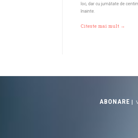
loc, dar cu jumătate de centi
înainte.
Citeste mai mult →
ABONARE