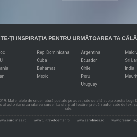
TE-ȚI INSPIRAȚIA PENTRU URMĂTOAREA TA CĂLĂ
roc
Rep. Dominicana
Argentina
Maldi
.U.
Cuba
Ecuador
Sri La
dania
Bahamas
Chile
India
an
Mexic
Peru
Mauri
Uruguay
19: Materialele de orice natură postate pe acest site se află sub protecția Legii D
al autorilor și cu citarea sursei. La sfârșitul fiecărei preluări autorizate de text s
site.
www.eurolines.ro
www.tui-travelcenter.ro
www.aerolines.ro
www.greenvillag