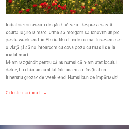
Iniţial nici nu aveam de gând să scriu despre această
scurtă ieşire la mare. Urma să mergem să lenevim un pic
peste week-end, în Eforie Nord, unde nu mai fusesem de-
o viaţă şi să ne întoarcem cu ceva poze cu
macii de la
malul marii.
M-am răzgândit pentru că nu numai că n-am stat locului
deloc, ba chiar am umblat într-una şi am însăilat un
itinerariu grozav de week-end. Numai bun de împărtăşit!
Citeste mai mult →