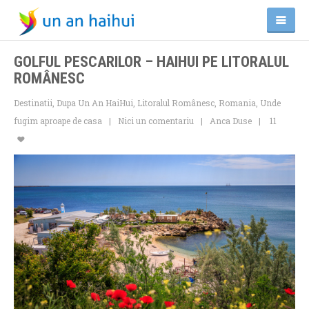
GOLFUL PESCARILOR – HAIHUI PE LITORALUL
ROMÂNESC
Destinatii
,
Dupa Un An HaiHui
,
Litoralul Românesc
,
Romania
,
Unde
fugim aproape de casa
Nici un comentariu
Anca Duse
11