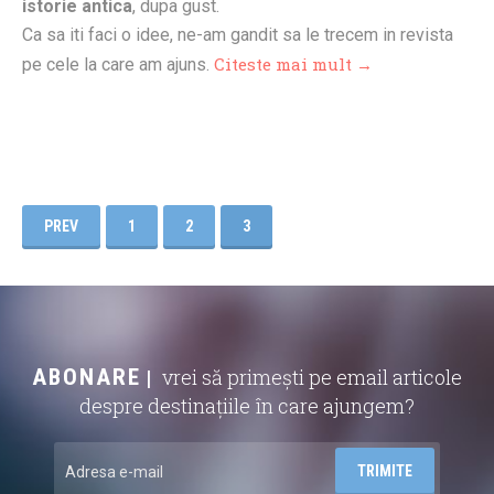
istorie antica
, dupa gust.
Ca sa iti faci o idee, ne-am gandit sa le trecem in revista
Citeste mai mult →
pe cele la care am ajuns.
PREV
1
2
3
ABONARE
vrei să primești pe email articole
despre destinațiile în care ajungem?