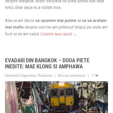
despre Bangkok, avem senzatia ca toata lumea stie deja
totul, chiar daca nu a vizitat inca.
Asa ca am decis
sa spunem mai putine si sa va aratam
mai multe
despre cum ne-am petrecut timpul, pe unde am
Citeste mai mult →
fost si ce am vazut.
EVADARI DIN BANGKOK – DOUA PIETE
INEDITE: MAE KLONG SI AMPHAWA
Destinatii
,
Experiente
,
Thailanda
Nici un comentariu
7