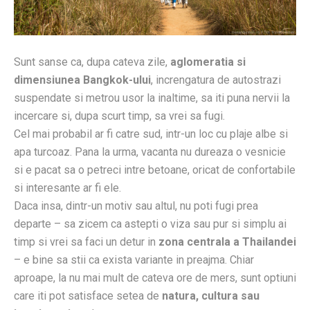
Sunt sanse ca, dupa cateva zile,
aglomeratia si
dimensiunea Bangkok-ului
, increngatura de autostrazi
suspendate si metrou usor la inaltime, sa iti puna nervii la
incercare si, dupa scurt timp, sa vrei sa fugi.
Cel mai probabil ar fi catre sud, intr-un loc cu plaje albe si
apa turcoaz. Pana la urma, vacanta nu dureaza o vesnicie
si e pacat sa o petreci intre betoane, oricat de confortabile
si interesante ar fi ele.
Daca insa, dintr-un motiv sau altul, nu poti fugi prea
departe – sa zicem ca astepti o viza sau pur si simplu ai
timp si vrei sa faci un detur in
zona centrala a Thailandei
– e bine sa stii ca exista variante in preajma. Chiar
aproape, la nu mai mult de cateva ore de mers, sunt optiuni
care iti pot satisface setea de
natura, cultura sau