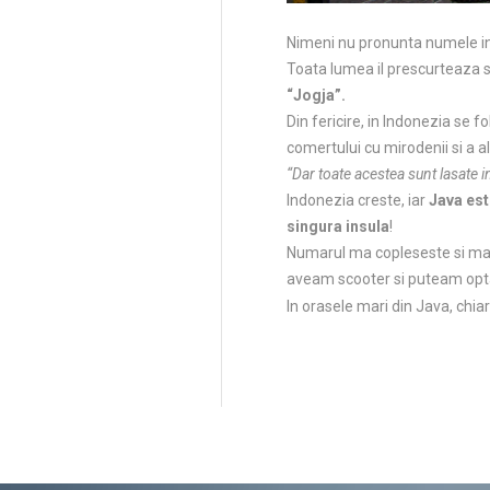
Nimeni nu pronunta numele int
Toata lumea il prescurteaza si
“Jogja”.
Din fericire, in Indonezia se f
comertului cu mirodenii si a a
“Dar toate acestea sunt lasate 
Indonezia creste, iar
Java est
singura insula
!
Numarul ma copleseste si ma 
aveam scooter si puteam opta
In orasele mari din Java, chiar