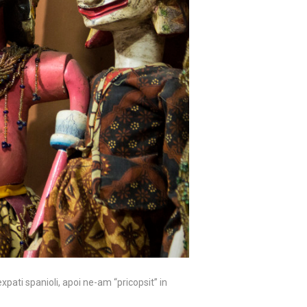
expati spanioli, apoi ne-am “pricopsit” in