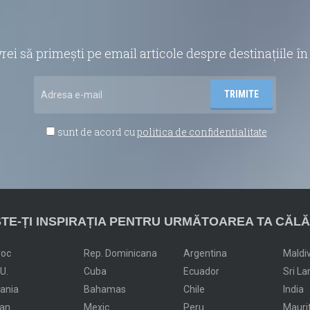
vrei să primești pe email articole despre destinațiile 
sunt de acord cu
politica de confidentialitate
TE-ȚI INSPIRAȚIA PENTRU URMĂTOAREA TA CĂLĂ
roc
Rep. Dominicana
Argentina
Maldi
.U.
Cuba
Ecuador
Sri La
dania
Bahamas
Chile
India
an
Mexic
Peru
Mauri