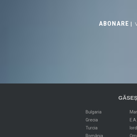
ABONARE
GĂSEȘ
Bulgaria
Ma
Grecia
E.A
Turcia
Ior
România
Om