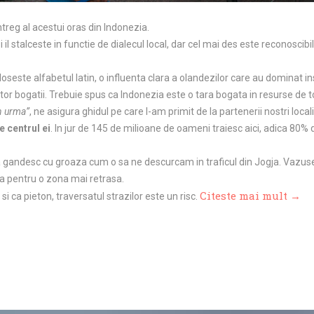
reg al acestui oras din Indonezia.
 il stalceste in functie de dialecul local, dar cel mai des este reconosci
oloseste alfabetul latin, o influenta clara a olandezilor care au dominat i
ltor bogatii. Trebuie spus ca Indonezia este o tara bogata in resurse de to
in urma”
, ne asigura ghidul pe care l-am primit de la partenerii nostri loca
e centrul ei
. In jur de 145 de milioane de oameni traiesc aici, adica 80% d
gandesc cu groaza cum o sa ne descurcam in traficul din Jogja. Vazuse
 pentru o zona mai retrasa.
Citeste mai mult →
 si ca pieton, traversatul strazilor este un risc.