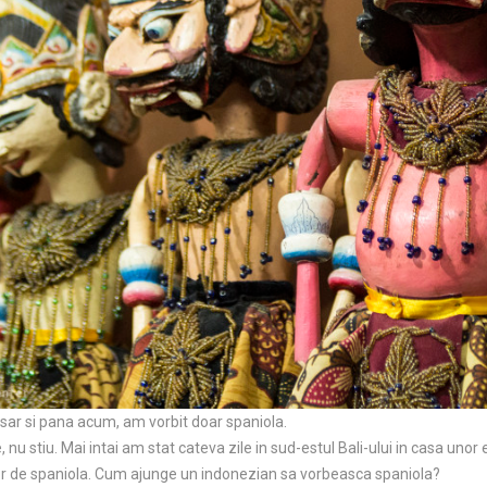
sar si pana acum, am vorbit doar spaniola.
 nu stiu. Mai intai am stat cateva zile in sud-estul Bali-ului in casa unor 
or de spaniola. Cum ajunge un indonezian sa vorbeasca spaniola?