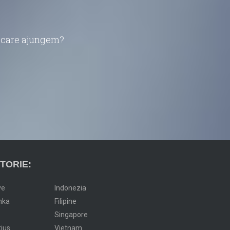
în care ajungem?
TORIE:
ve
Indonezia
nka
Filipine
Singapore
tius
Vietnam