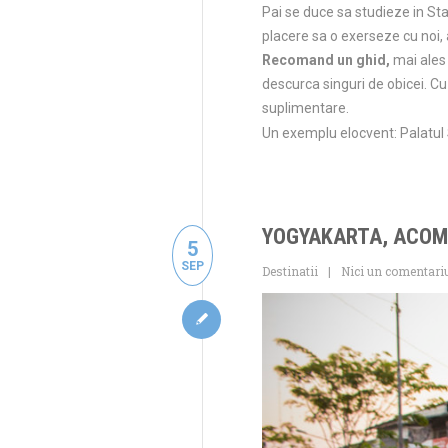
Pai se duce sa studieze in St
placere sa o exerseze cu noi, 
Recomand un ghid,
mai ales 
descurca singuri de obicei. Cu 
suplimentare.
Un exemplu elocvent: Palatul 
YOGYAKARTA, ACOM
5
SEP
Destinatii
Nici un comentari