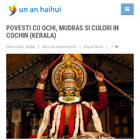
POVESTI CU OCHI, MUDRAS SI CULORI IN
COCHIN (KERALA)
Destinatii
,
India
Nici un comentariu
Anca Duse
7