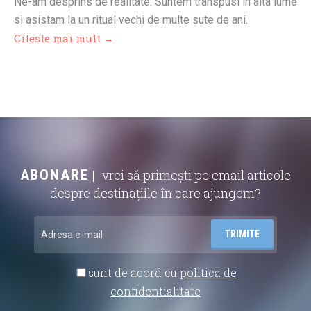
Ne-am desprins de realitate. Suntem transpusi in alta lume
si asistam la un ritual vechi de multe sute de ani.
Citeste mai mult →
ABONARE
vrei să primești pe email articole
despre destinațiile în care ajungem?
sunt de acord cu
politica de
confidentialitate