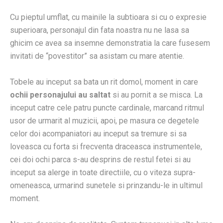
Cu pieptul umflat, cu mainile la subtioara si cu o expresie
superioara, personajul din fata noastra nu ne lasa sa
ghicim ce avea sa insemne demonstratia la care fusesem
invitati de “povestitor” sa asistam cu mare atentie.
Tobele au inceput sa bata un rit domol, moment in care
ochii personajului au saltat
si au pornit a se misca. La
inceput catre cele patru puncte cardinale, marcand ritmul
usor de urmarit al muzicii, apoi, pe masura ce degetele
celor doi acompaniatori au inceput sa tremure si sa
loveasca cu forta si frecventa draceasca instrumentele,
cei doi ochi parca s-au desprins de restul fetei si au
inceput sa alerge in toate directiile, cu o viteza supra-
omeneasca, urmarind sunetele si prinzandu-le in ultimul
moment.