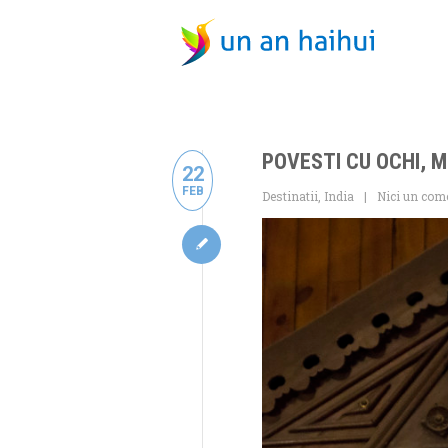
POVESTI CU OCHI, M
22
FEB
Destinatii
,
India
Nici un com