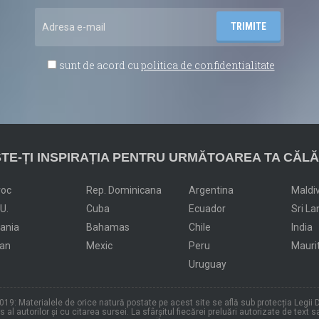
sunt de acord cu
politica de confidentialitate
TE-ȚI INSPIRAȚIA PENTRU URMĂTOAREA TA CĂLĂ
roc
Rep. Dominicana
Argentina
Maldi
.U.
Cuba
Ecuador
Sri La
dania
Bahamas
Chile
India
an
Mexic
Peru
Mauri
Uruguay
19: Materialele de orice natură postate pe acest site se află sub protecția Legii D
al autorilor și cu citarea sursei. La sfârșitul fiecărei preluări autorizate de text s