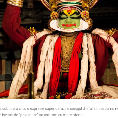
la subtioara si cu o expresie superioara, personajul din fata noastra nu
invitati de “povestitor” sa asistam cu mare atentie.