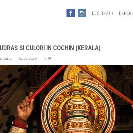
DESTINATII
EXPER
UDRAS SI CULORI IN COCHIN (KERALA)
entariu
Anca Duse
7