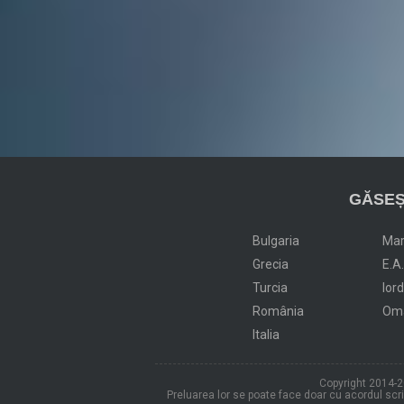
GĂSEȘ
Bulgaria
Ma
Grecia
E.A
Turcia
Ior
România
Om
Italia
Copyright 2014-20
Preluarea lor se poate face doar cu acordul scris 