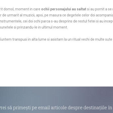
 rit domol, moment in care
ochii personajului au saltat
si au pornit a se
r de urmarit al muzicii, apoi, pe masura ce degetele celor doi acompania
strumentele, cei doi ochi parca s-au desprins de restul fetei si au inceput
netele si prinzandu-le in ultimul moment.
untem transpusi in alta lume si asistam la un ritual vechi de multe sute 
vrei să primești pe email articole despre destinațiile 