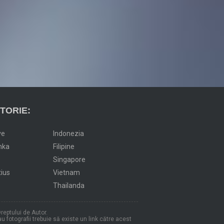
TORIE:
ve
Indonezia
nka
Filipine
Singapore
tius
Vietnam
Thailanda
reptului de Autor.
au fotografii trebuie să existe un link către acest