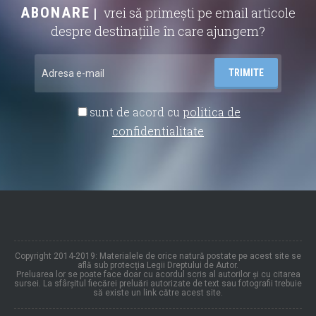
ABONARE
vrei să primești pe email articole
despre destinațiile în care ajungem?
sunt de acord cu
politica de
confidentialitate
Copyright 2014-2019: Materialele de orice natură postate pe acest site se
află sub protecția Legii Dreptului de Autor.
Preluarea lor se poate face doar cu acordul scris al autorilor și cu citarea
sursei. La sfârșitul fiecărei preluări autorizate de text sau fotografii trebuie
să existe un link către acest site.