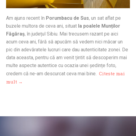
Am ajuns recent în
Porumbacu de Sus
, un sat aflat pe
buzele multora de ceva ani, situat
la poalele Munților
Făgăraș
, în județul Sibiu. Mai trecusem razant pe aici
acum ceva ani, fără să apucăm să vedem nici măcar un
pic din adevăratele lucruri care dau autenticitate zonei. De
data aceasta, pentru că am venit țintit să descoperim mai
multe aspecte autentice cu ocazia unei ședințe foto,
Citeste mai
credem că ne-am descurcat ceva mai bine.
mult →