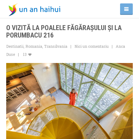
O VIZITĂ LA POALELE FĂGĂRAȘULUI ȘI LA
PORUMBACU 216
Destinatii
,
Romania
,
Transilvania
Nici un comentariu
Anca
Duse
13