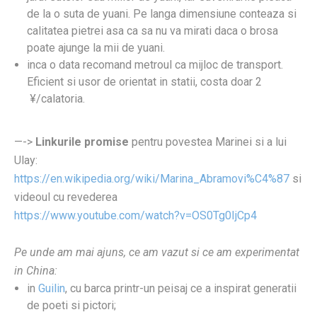
de la o suta de yuani. Pe langa dimensiune conteaza si
calitatea pietrei asa ca sa nu va mirati daca o brosa
poate ajunge la mii de yuani.
inca o data recomand metroul ca mijloc de transport.
Eficient si usor de orientat in statii, costa doar 2
¥/calatoria.
—->
Linkurile promise
pentru povestea Marinei si a lui
Ulay:
https://en.wikipedia.org/wiki/Marina_Abramovi%C4%87
si
videoul cu revederea
https://www.youtube.com/watch?v=OS0Tg0IjCp4
Pe unde am mai ajuns, ce am vazut si ce am experimentat
in China:
in
Guilin
, cu barca printr-un peisaj ce a inspirat generatii
de poeti si pictori;