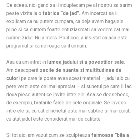
De aceea, nici gand sa il induplecam pe al nostru sa sarim
peste vizita la o
fabrica “de jad”.
Am incercat sa ii
explicam ca nu putem cumpara, ca deja avem bagajele
pline si ca suntem foarte entuziasmati sa vedem cat mai
curand zidul. Nu a mers. Politicos, a insistat ca asa este
programul si ca ne roaga sa il urmam.
Asa ca am intrat in
lumea jadului si a povestilor sale
.
Am descoperit
zecile de nuante si multitudinea de
culori
pe care le poate avea acest material – jadul alb cu
pete verzi este cel mai apreciat – si sunetul pe care il fac
doua piese autentice lovite intre ele. Asa se deosebesc,
de exemplu, bratarile false de cele originale. Se lovesc
intre ele si, cu cat clinchetul este mai subtire si mai curat,
cu atat jadul este considerat mai de calitate.
Si tot aici am vazut cum se sculpteaza
faimoasa “bila a