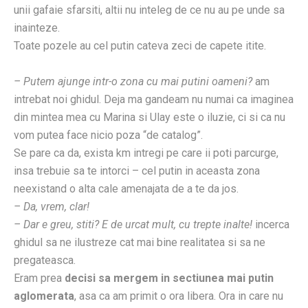
unii gafaie sfarsiti, altii nu inteleg de ce nu au pe unde sa
inainteze.
Toate pozele au cel putin cateva zeci de capete itite.
– Putem ajunge intr-o zona cu mai putini oameni?
am
intrebat noi ghidul. Deja ma gandeam nu numai ca imaginea
din mintea mea cu Marina si Ulay este o iluzie, ci si ca nu
vom putea face nicio poza “de catalog”.
Se pare ca da, exista km intregi pe care ii poti parcurge,
insa trebuie sa te intorci – cel putin in aceasta zona
neexistand o alta cale amenajata de a te da jos.
– Da, vrem, clar!
– Dar e greu, stiti? E de urcat mult, cu trepte inalte!
incerca
ghidul sa ne ilustreze cat mai bine realitatea si sa ne
pregateasca.
Eram prea
decisi sa mergem in sectiunea mai putin
aglomerata
, asa ca am primit o ora libera. Ora in care nu