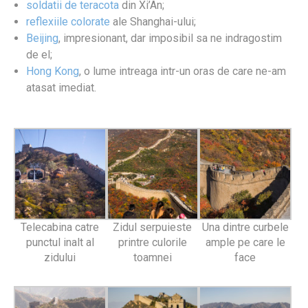
soldatii de teracota
din Xi’An;
reflexiile colorate
ale Shanghai-ului;
Beijing
, impresionant, dar imposibil sa ne indragostim
de el;
Hong Kong
, o lume intreaga intr-un oras de care ne-am
atasat imediat.
Telecabina catre
Zidul serpuieste
Una dintre curbele
punctul inalt al
printre culorile
ample pe care le
zidului
toamnei
face