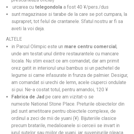
urcarea cu
telegondola
a fost 40 ¥/pers./dus
sunt magazinase si tarabe de la care se pot cumpara, la
suprapret, tot felul de crantanele. Sfatul nostru ar fi sa
aveti la voi deja.
ALTELE
in Parcul Olimpic este un
mare centru comercial
,
unde am testat unul dintre restaurantele cu mancare
locala. Nu stim exact ce am comandat, dar am primit
orez gatit in interiorul unui bambus si un pachetel de
legume si carne infasurate in frunza de palmier. Desigur,
am comandat si urechi de lemn, acele ciuperci ondulate
si pui. Ne-a costat totul, pentru amandoi, 120 ¥
Fabrica de Jad
pe care am vizitat-o se
numeste National Stone Place. Preturile obiectelor din
jad sunt ametitoare pentru obiectele complexe, de
ordinul a zeci de mii de yuani (¥). Bijuteriile clasice
precum bratarile, medalioanele si cerceii se invart in
jurul sutelor sau miilor de yuani, iar suvenirurile pleaca