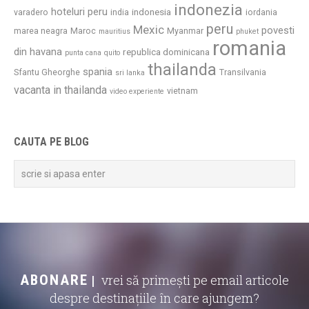
indonezia
hoteluri peru
indonesia
varadero
india
iordania
peru
Mexic
povesti
marea neagra
Maroc
Myanmar
mauritius
phuket
romania
din havana
republica dominicana
punta cana
quito
thailanda
spania
Sfantu Gheorghe
Transilvania
sri lanka
vacanta in thailanda
vietnam
video experiente
CAUTA PE BLOG
ABONARE
vrei să primești pe email articole
despre destinațiile în care ajungem?