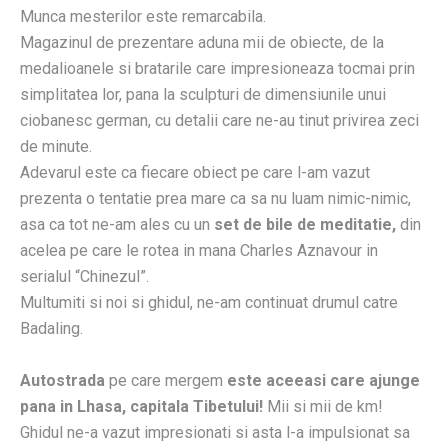
Munca mesterilor este remarcabila.
Magazinul de prezentare aduna mii de obiecte, de la
medalioanele si bratarile care impresioneaza tocmai prin
simplitatea lor, pana la sculpturi de dimensiunile unui
ciobanesc german, cu detalii care ne-au tinut privirea zeci
de minute.
Adevarul este ca fiecare obiect pe care l-am vazut
prezenta o tentatie prea mare ca sa nu luam nimic-nimic,
asa ca tot ne-am ales cu un
set de bile de meditatie,
din
acelea pe care le rotea in mana Charles Aznavour in
serialul “Chinezul”.
Multumiti si noi si ghidul, ne-am continuat drumul catre
Badaling.
Autostrada
pe care mergem
este aceeasi care ajunge
pana in Lhasa, capitala Tibetului!
Mii si mii de km!
Ghidul ne-a vazut impresionati si asta l-a impulsionat sa