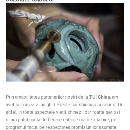
Prin amabilitatea partenerilor nostri de la
TUI China
, am
avut si in acea zi un ghid. Foarte constiincios si serios! De
altfel, in toate aspectele vietii, chinezii par foarte seriosi
si am putut conta de fiecare data pe ora de intalnire, pe
programul facut, pe respectarea promisiunilor asumate.