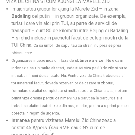
VIZA DE CHINA SI CUM AJUNGI LA MARELE ZID
majoritatea grupurilor ajung la Marele Zid – in zona
Badaling
cel putin – in grupuri organizate. De exemplu,
turistii care vin aici prin TUI, au parte de servicii de
transport – sunt 80 de kilometri intre Beijing si Badaling
– si ghid incluse in pachetul facut de colegii nostri de la
TUI China.
Ca sa umblii de capul tau ca strain, nu prea se prea
obisnuieste.
Organizarea incepe inca din faza de
obtinere a vizei
. Nu e ca in
Indonezia sau in multe alte tari, unde iti iei viza pe 30 de zile si nu te
intreaba nimeni de sanatate. Nu. Pentru viza de China trebuie sa ai
tot itinerariul facut, dovada rezervarilor de cazare si zboruri,
formulare detaliat completate si multa rabdare. Chiar si asa, noi am
primit viza gresita pentru ca nimeni nu a parut sa le parcurga si a
trebuit sa platim toate taxele din nou, marite, pentru a o primi pe cea
corecta in regim de urgenta.
intrarea
pentru vizitarea Marelui Zid Chinezesc a
costat 45 ¥/pers. (sau RMB sau CNY cum se
prescurteaza oficial)