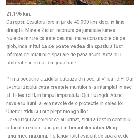
21.196 km
.
Ca reper, Ecuatorul are in jur de 40.000 km, deci, in linie
dreapta, Marele Zid ar inconjura pe jumatate lumea.
Nu e de mirare ca este cea mai mare constructie de pe
glob, insa
mitul ca se poate vedea din spatiu
a fost
infirmat de misiunile spatiale de pana acum. Asta nu ii
stirbeste cu nimic din grandoare!
Prima sectiune a zidului dateaza din sec. al V-lea i.d.H. Dar
avantul zidului catre crestele muntilor s-a intamplat in sec.
al III-lea i.d.H, in timpul imparatului Qui Huangdi. Atunci
navaleau
hunii
si era nevoie de o protectie in calea lor.
Ulterior, zidul a tinut piept
mongolilor.
De-a lungul secolelor ce au urmat, zidul a fost in continuu
refacut si extins, atingand
in timpul dinastiei Ming
lungimea maxima
. Pe langa rolul evident de aparare, de