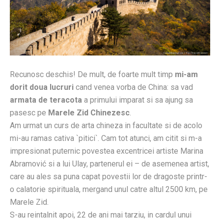
Recunosc deschis! De mult, de foarte mult timp
mi-am
dorit doua lucruri
cand venea vorba de China: sa vad
armata de teracota
a primului imparat si sa ajung sa
pasesc pe
Marele Zid Chinezesc
.
Am urmat un curs de arta chineza in facultate si de acolo
mi-au ramas cativa `pitici`. Cam tot atunci, am citit si m-a
impresionat puternic povestea excentricei artiste Marina
Abramović si a lui Ulay, partenerul ei – de asemenea artist,
care au ales sa puna capat povestii lor de dragoste printr-
o calatorie spirituala, mergand unul catre altul 2500 km, pe
Marele Zid.
S-au reintalnit apoi, 22 de ani mai tarziu, in cardul unui