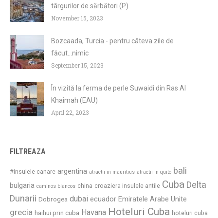
târgurilor de sărbători (P)
November 15, 2023
Bozcaada, Turcia - pentru câteva zile de
făcut...nimic
September 15, 2023
În vizită la ferma de perle Suwaidi din Ras Al
Khaimah (EAU)
April 22, 2023
FILTREAZA
bali
argentina
#insulele canare
atractii in mauritius
atractii in quito
Cuba
Delta
bulgaria
china
croaziera insulele antile
caminos blancos
Dunarii
dubai
ecuador
Emiratele Arabe Unite
Dobrogea
Hoteluri Cuba
grecia
Havana
haihui prin cuba
hoteluri cuba