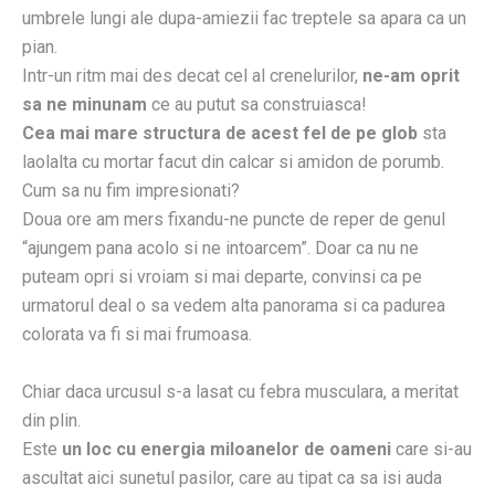
umbrele lungi ale dupa-amiezii fac treptele sa apara ca un
pian.
Intr-un ritm mai des decat cel al crenelurilor,
ne-am oprit
sa ne minunam
ce au putut sa construiasca!
Cea mai mare structura de acest fel de pe glob
sta
laolalta cu mortar facut din calcar si amidon de porumb.
Cum sa nu fim impresionati?
Doua ore am mers fixandu-ne puncte de reper de genul
“ajungem pana acolo si ne intoarcem”. Doar ca nu ne
puteam opri si vroiam si mai departe, convinsi ca pe
urmatorul deal o sa vedem alta panorama si ca padurea
colorata va fi si mai frumoasa.
Chiar daca urcusul s-a lasat cu febra musculara, a meritat
din plin.
Este
un loc cu energia miloanelor de oameni
care si-au
ascultat aici sunetul pasilor, care au tipat ca sa isi auda