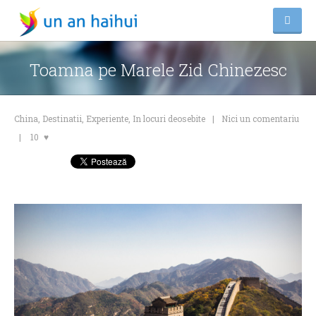
Toamna pe Marele Zid Chinezesc
China
,
Destinatii
,
Experiente
,
In locuri deosebite
Nici un comentariu
10