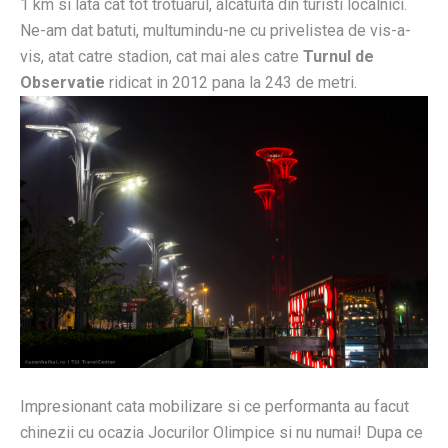
1 km si lata cat tot trotuarul, alcatuita din turisti localnici.
Ne-am dat batuti, multumindu-ne cu privelistea de vis-a-
vis, atat catre stadion, cat mai ales catre
Turnul de
Observatie
ridicat in 2012 pana la 243 de metri.
Impresionant cata mobilizare si ce performanta au facut
chinezii cu ocazia Jocurilor Olimpice si nu numai! Dupa ce