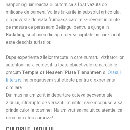
happening, iar reactia ei puternica a fost vazuta de
milioane de oameni. Va las linkurile in subsolul articolului,
e o poveste de viata frumoasa care mi-a revenit in minte
pe masura ce paraseam Beijingul pentru a ajunge in
Badaling
, sectiunea din apropierea capitalei in care zidul
este deschis turistilor.
Dupa experienta zilelor trecute in care numarul vizitatorilor
autohtoni ne-a coplesit la toate obiectivele remarcabile
precum
Temple of Heaven
,
Piata Tiananmen
si
Orasul
Interzis
, ne pregatisem sufleteste pentru o experienta
similara.
Din masina am zarit in departare cateva secvente ale
zidului, intrerupte de versantii muntilor care incepusera sa
prinda culorile toamnei. Nu am vrut sa ma uit cu atentie, ca
sa nu imi stric surpriza!
CULORILE JADULUI