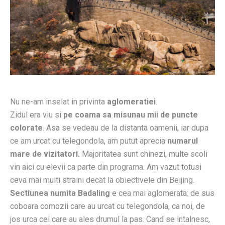
Nu ne-am inselat in privinta
aglomeratiei
.
Zidul era viu si
pe coama sa misunau mii de puncte
colorate
. Asa se vedeau de la distanta oamenii, iar dupa
ce am urcat cu telegondola, am putut aprecia
numarul
mare de vizitatori.
Majoritatea sunt chinezi, multe scoli
vin aici cu elevii ca parte din programa. Am vazut totusi
ceva mai multi straini decat la obiectivele din Beijing.
Sectiunea numita Badaling
e cea mai aglomerata: de sus
coboara comozii care au urcat cu telegondola, ca noi, de
jos urca cei care au ales drumul la pas. Cand se intalnesc,