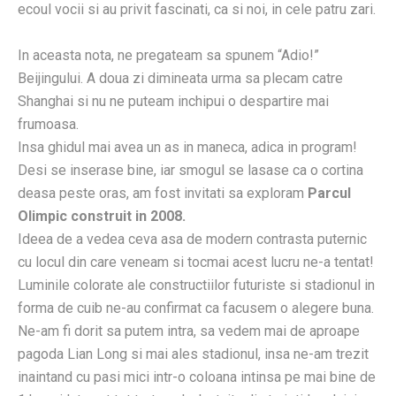
ecoul vocii si au privit fascinati, ca si noi, in cele patru zari.
In aceasta nota, ne pregateam sa spunem “Adio!”
Beijingului. A doua zi dimineata urma sa plecam catre
Shanghai si nu ne puteam inchipui o despartire mai
frumoasa.
Insa ghidul mai avea un as in maneca, adica in program!
Desi se inserase bine, iar smogul se lasase ca o cortina
deasa peste oras, am fost invitati sa exploram
Parcul
Olimpic construit in 2008.
Ideea de a vedea ceva asa de modern contrasta puternic
cu locul din care veneam si tocmai acest lucru ne-a tentat!
Luminile colorate ale constructiilor futuriste si stadionul in
forma de cuib ne-au confirmat ca facusem o alegere buna.
Ne-am fi dorit sa putem intra, sa vedem mai de aproape
pagoda Lian Long si mai ales stadionul, insa ne-am trezit
inaintand cu pasi mici intr-o coloana intinsa pe mai bine de