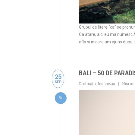
Grupul de litere “ca” se pronu
Ca atare, aici eu ma numesc A
afla si in care am ajuns dupa
BALI – 50 DE PARADI
25
SEP
Destinatii
,
Indonezia
Nici un