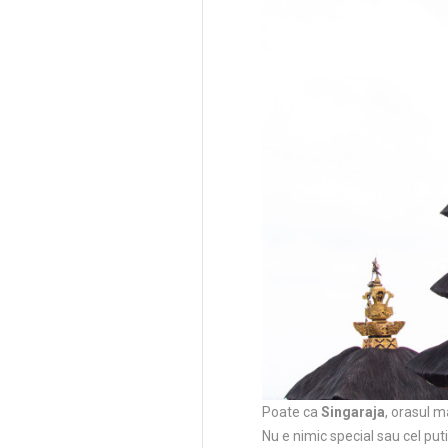
Poate ca
Singaraja
, orasul m
Nu e nimic special sau cel put