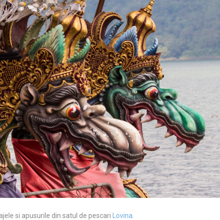
ele si apusurile din satul de pescari
Lovina.