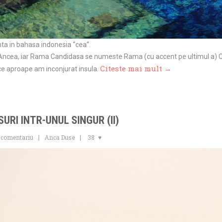
nta in bahasa indonesia “cea”.
ncea, iar Rama Candidasa se numeste Rama (cu accent pe ultimul a) Cean
Citeste mai mult →
 ce aproape am inconjurat insula.
SURI INTR-UNUL SINGUR (II)
 comentariu
Anca Duse
38