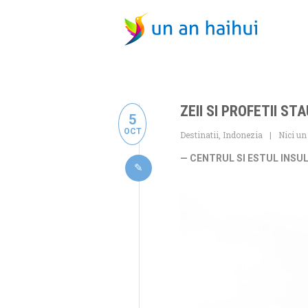
ZEII SI PROFETII ST
5
OCT
Destinatii
,
Indonezia
Nici un
— CENTRUL SI ESTUL INSUL