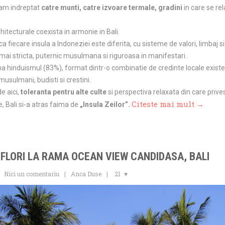
-am indreptat
catre munti, catre izvoare termale, gradini
in care se rel
rhitecturale coexista in armonie in Bali.
a fiecare insula a Indoneziei este diferita, cu sisteme de valori, limbaj s
ai stricta, puternic musulmana si riguroasa in manifestari.
na hinduismul (83%), format dintr-o combinatie de credinte locale existen
musulmani, budisti si crestini.
e aici,
toleranta pentru alte culte
si perspectiva relaxata din care prives
Citeste mai mult →
 Bali si-a atras faima de
„Insula Zeilor”.
 FLORI LA RAMA OCEAN VIEW CANDIDASA, BALI
Nici un comentariu
Anca Duse
21