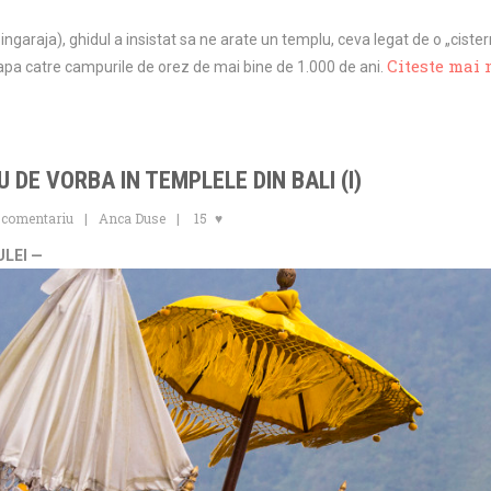
ingaraja), ghidul a insistat sa ne arate un templu, ceva legat de o „cister
Citeste mai
 apa catre campurile de orez de mai bine de 1.000 de ani.
AU DE VORBA IN TEMPLELE DIN BALI (I)
 comentariu
Anca Duse
15
ULEI —