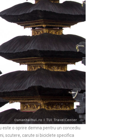
, nu este o oprire demna pentru un concediu.
, scutere, carute si biciclete specifica