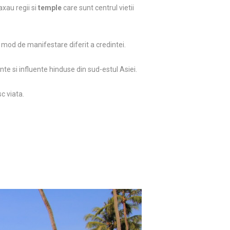
axau regii si
temple
care sunt centrul vietii
i mod de manifestare diferit a credintei.
te si influente hinduse din sud-estul Asiei.
c viata.