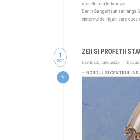
oraselor din Indonezia.
Dar in
Sangsit
(un sat langa S
sistemul de irigatii care duce
ZEII SI PROFETII ST
1
OCT
Destinatii
,
Indonezia
Nici un
— NORDUL SI CENTRUL INS