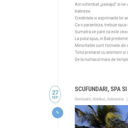
Am schimbat „peisajul” si ne
balineze.
Credintele si exprimarile lor a
Ca o paranteza, trebuie spus c
Sumatra se pare ca este cea m
La polul opus, in Bali predomi
Minoritatile sunt formate din 
Totul presarat cu animism si d
De la numarul mare de temple,
SCUFUNDARI, SPA SI
27
SEP
Destinatii
,
Hoteluri
,
Indonezia