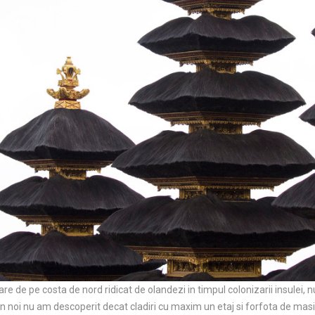
are de pe costa de nord ridicat de olandezi in timpul colonizarii insulei
in noi nu am descoperit decat cladiri cu maxim un etaj si forfota de masini